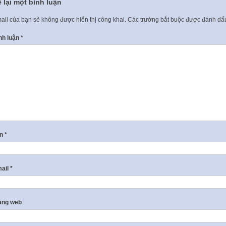
 lại một bình luận
ail của bạn sẽ không được hiển thị công khai.
Các trường bắt buộc được đánh d
nh luận
*
ên
*
ail
*
ang web