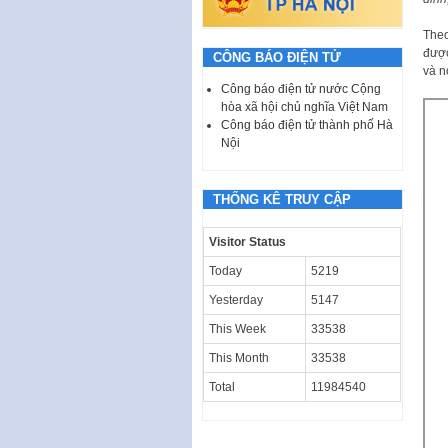
Theo
được
CÔNG BÁO ĐIỆN TỬ
và n
Công báo điện tử nước Cộng
hòa xã hội chủ nghĩa Việt Nam
Công báo điện tử thành phố Hà
Nội
THỐNG KÊ TRUY CẬP
Visitor Status
Today
5219
Yesterday
5147
This Week
33538
This Month
33538
Total
11984540