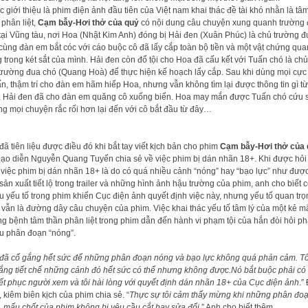
 giới thiệu là phim điện ảnh đầu tiên của Việt nam khai thác đề tài khó nhằn là tâ
 phân liệt,
Cạm bẫy-Hơi thở của quỷ
có nội dung câu chuyện xung quanh trường
tại Vũng tàu, nơi Hoa (Nhật Kim Anh) đóng bị Hải đen (Xuân Phúc) là chủ trường đ
cùng đàn em bắt cóc với cáo buộc cô đã lấy cắp toàn bộ tiền và một vật chứng qua
g trong két sắt của mình. Hải đen còn đổ tội cho Hoa đã cấu kết với Tuấn chó là chủ
trường đua chó (Quang Hoà) để thực hiện kế hoạch lấy cắp. Sau khi dùng mọi cực
tấn, thậm trí cho đàn em hãm hiếp Hoa, nhưng vẫn không tìm lại được thông tin gì từ
 Hải đen đã cho đàn em quăng cô xuống biển. Hoa may mắn được Tuấn chó cứu 
g mọi chuyện rắc rối hơn lại đến với cô bắt đầu từ đây…
 đã tiên liệu được điều đó khi bắt tay viết kịch bản cho phim
Cạm bẫy-Hơi thở của 
Đạo diễn Nguyễn Quang Tuyến chia sẻ về việc phim bị dán nhãn 18+. Khi được hỏi
 việc phim bị dán nhãn 18+ là do có quá nhiều cảnh “nóng” hay “bạo lực” như đượ
sản xuất tiết lộ trong trailer và những hình ảnh hậu trường của phim, anh cho biết 
u yếu tố trong phim khiến Cục điện ảnh quyết định việc này, nhưng yếu tố quan trọ
 vẫn là đường dây câu chuyện của phim. Việc khai thác yếu tố tâm lý của một kẻ m
g bệnh tâm thần phân liệt trong phim dẫn đến hành vi phạm tội của hắn đòi hỏi ph
u phân đoạn “nóng”.
 đã cố gắng hết sức để những phân đoạn nóng và bạo lực không quá phản cảm. Tô
ắng tiết chế những cảnh đó hết sức có thể nhưng không được.Nó bắt buộc phải có
ết phục người xem và tôi hài lòng với quyết định dán nhãn 18+ của Cục điện ảnh
.”
, kiêm biên kịch của phim chia sẻ. “
Thực sự tôi cảm thấy mừng khi những phân đo
, mấu chốt của phim không bị yêu cầu cắt hay sửa đổi
.” Anh cho biết thêm.