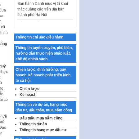
thác quảng cáo trên địa bàn
m
thành phố Hà Nội
 đua
ua
Kế hoạch Tổ chức Cuộc thi
n
chính luận về bảo vệ nền tảng tư
 cũ
tưởng của Đảng…
 hình
Thông tin chỉ đạo điều hành
Công bố công khai dự toán kinh
sống
phí xây dựng pháp luật, hoàn
Thông tin tuyên truyền, phổ biến,
thiện thể chế, chính…
hướng dẫn thực hiện pháp luật,
Quy định về nghiên cứu, ứng
chế độ chính sách
dụng khoa học, công nghệ, đổi
quỷ
Chiến lược, định hướng, quy
mới sáng tạo và chuyển…
 thực
hoạch, kế hoạch phát triển kinh
c
Quy định chi tiết và hướng dẫn
tế xã hội
có
thi hành một số điều của Luật Lý
ng
Chiến lược
lịch tư…
ắc
Kế hoạch
ải có
Sửa đổi, bổ sung một số nội
Thông tin về dự án, hạng mục
dung tại Nghị quyết số 30/NQ-
đầu tư, đấu thầu, mua sắm công
CP ngày 24 tháng 02…
i đã
Đấu thầu mua sắm công
Ban hành Chương trình hành
 để
Thông tin dự án
động của Chính phủ thực hiện
 Đạo
Thông tin hạng mục đầu tư
Nghị quyết số 02-NQ/TW ngày
ạn
17…