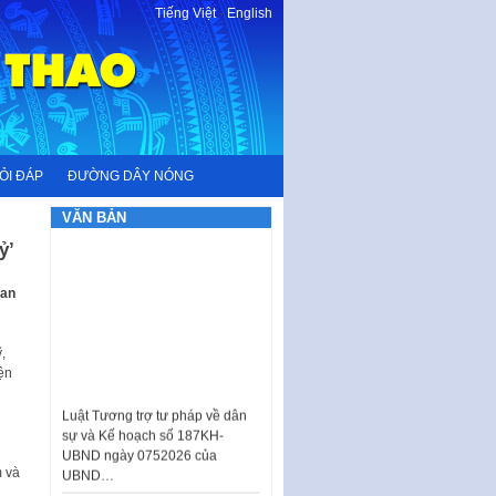
Tiếng Việt
-
English
ỎI ĐÁP
ĐƯỜNG DÂY NÓNG
VĂN BẢN
̉’
uan
,
ện
Luật Tương trợ tư pháp về dân
sự và Kế hoạch số 187KH-
UBND ngày 0752026 của
UBND…
m và
Ban hành Danh mục vị trí khai