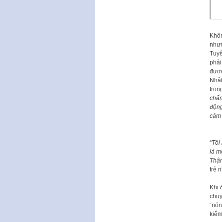
Khôn
nhưn
Tuyế
phải
được
Nhật
trọng
chấn
động
cảm
“
Tôi
là m
Thậm
trẻ 
Khi 
chuy
“nó
kiểm