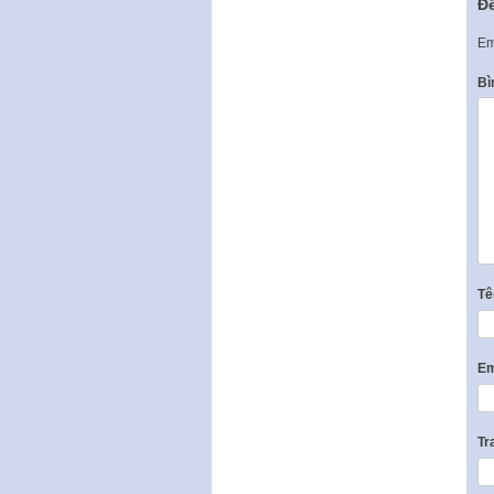
Để
Em
Bì
T
Em
Tr