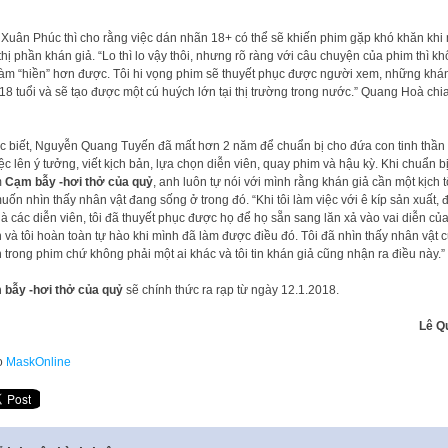
Xuân Phúc thì cho rằng việc dán nhãn 18+ có thể sẽ khiến phim gặp khó khăn khi
thị phần khán giả. “Lo thì lo vậy thôi, nhưng rõ ràng với câu chuyện của phim thì k
làm “hiền” hơn được. Tôi hi vọng phim sẽ thuyết phục được người xem, những khá
 18 tuổi và sẽ tạo được một cú huých lớn tại thị trường trong nước.” Quang Hoà chia
 biết, Nguyễn Quang Tuyến đã mất hơn 2 năm để chuẩn bị cho đứa con tinh thần 
iệc lên ý tưởng, viết kịch bản, lựa chọn diễn viên, quay phim và hậu kỳ. Khi chuẩn b
m
Cạm bẫy -hơi thở của quỷ
, anh luôn tự nói với mình rằng khán giả cần một kịch t
uốn nhìn thấy nhân vật đang sống ở trong đó. “Khi tôi làm việc với ê kíp sản xuất, 
 là các diễn viên, tôi đã thuyết phục được họ để họ sẵn sang lăn xả vào vai diễn củ
 và tôi hoàn toàn tự hào khi mình đã làm được điều đó. Tôi đã nhìn thấy nhân vật 
 trong phim chứ không phải một ai khác và tôi tin khán giả cũng nhận ra điều này.”
 bẫy -hơi thở của quỷ
sẽ chính thức ra rạp từ ngày 12.1.2018.
Lê Q
o
MaskOnline