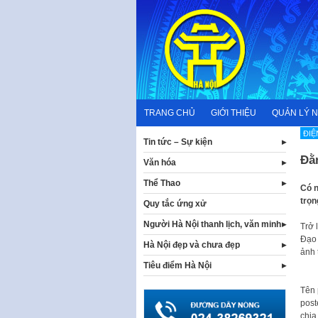
Skip
to
content
TRANG CHỦ
GIỚI THIỆU
QUẢN LÝ 
ĐIỆ
Tin tức – Sự kiện
Đằn
Văn hóa
Thể Thao
Có n
trọn
Quy tắc ứng xử
Người Hà Nội thanh lịch, văn minh
Trở 
Đạo 
Hà Nội đẹp và chưa đẹp
ảnh 
Tiêu điểm Hà Nội
Tên 
post
chia