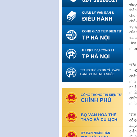
Được
thần
chó 
chó 
trọn
của 
tra 
Hoa,
nhưn
“Tôi
” – 
chất
nhà 
nhiề
nhất
chứn
nhiề
“
Tôi
cố g
thuy
diễn
đinh