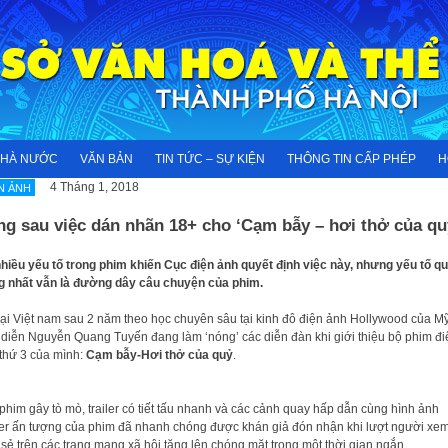
NHÀ NƯỚC
VĂN BẢN
TIN TỨC – SỰ KIỆN
THÔNG TIN CẤP PHÉP
H
4 Tháng 1, 2018
N ẢNH
g sau việc dán nhãn 18+ cho ‘Cạm bẫy – hơi thở của quy
hiều yếu tố trong phim khiến Cục điện ảnh quyết định việc này, nhưng yếu tố q
g nhất vẫn là đường dây câu chuyện của phim.
lại Việt nam sau 2 năm theo học chuyên sâu tại kinh đô điện ảnh Hollywood của Mỹ
diễn Nguyễn Quang Tuyến đang làm ‘nóng’ các diễn đàn khi giới thiệu bộ phim đi
thứ 3 của mình:
Cạm bẫy-Hơi thở của quỷ
.
phim gây tò mò, trailer có tiết tấu nhanh và các cảnh quay hấp dẫn cùng hình ảnh
er ấn tượng của phim đã nhanh chóng được khán giả đón nhận khi lượt người xe
 sẻ trên các trang mạng xã hội tăng lên chóng mặt trong một thời gian ngắn.