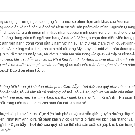
g sử dụng những ngôi sao hạng A như một số phim điện ảnh khác của Việt nam
g đạo diễn và nhà sản xuất có vẻ rất tự tin với sản phẩm của mình. Nguyễn Quan
n chia sẻ rằng anh muốn nhìn thấy nhân vật của mình sống trong phim, chứ không
 là bóng dáng của một ngôi sao hạng A nào đó. Việc lựa chọn dàn diễn viên trong 
 anh tiến hành trong vòng gần 1 năm với nhiều lần thử vai, thậm trí khi quyết định
 Kim Anh đóng vai chính, anh còn mời cô sang Mỹ quay thử một vài phân đoạn qu
. “
Họ đã thực sự nhập vai, và vì quá nhập vai nên trong lúc quay đã xảy ra rất nhiề
 thương khi các diễn viên, kể cả Nhật Kim Anh đã tự đóng những phân đoạn hành
 chỉ vì họ muốn khán giả tin vào những gì họ thấy trên màn ảnh, gồm cả hành độn
 xú
c.!” Đạo diễn phim tiết lộ.
 không biết khan giả sẽ đón nhận phim
Cạm bẫy – hơi thở của quỷ
như thế nào, 
ột diễn viên, tôi đã làm tất cả những gì có thể. Tôi đã ăn, ngủ với vai diễn của mình
 trí trong giấc ngủ, tôi cũng đang mơ thấy mình là cô ấy
.”Nhật Kim Anh – Nữ giám
nhất trong Liên hoan phim Việt nam lần thứ 20 chia sẻ.
được biết phim đã được Cục điện ảnh phê duyệt mà vẫn giữ nguyên đường dây câ
ện, Nhật Kim Anh tỏ ra rất phấn khích vì cô đã từng lo rằng với kịch bản “nặng” và
ng”như
Cạm bẫy – hơi thở của quỷ
, rất có thể nhà sản xuất sẽ gặp khó khăn trong
 duyệt.