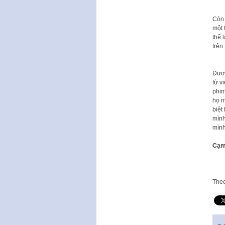
Còn 
một 
thể 
trên
Được
từ v
phi
họ m
biệt
mình
mình
Cạm
The