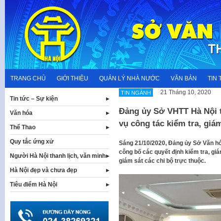
Skip
to
content
TRANG CHỦ
GIỚI THIỆU
QUẢN LÝ NHÀ NƯỚC
VĂN BẢN
TIN 
21 Tháng 10, 2020
TIN NGÀNH
Tin tức – Sự kiện
Đảng ủy Sở VHTT Hà Nội 
Văn hóa
vụ công tác kiểm tra, giám
Thể Thao
Quy tắc ứng xử
Sáng 21/10/2020, Đảng ủy Sở Văn hóa
công bố các quyết định kiểm tra, gi
Người Hà Nội thanh lịch, văn minh
giám sát các chi bộ trực thuộc.
Hà Nội đẹp và chưa đẹp
Tiêu điểm Hà Nội