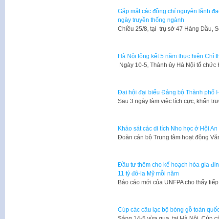
Gặp mặt các đồng chí nguyên lãnh đ
ngày truyền thống ngành
​Chiều 25/8, tại trụ sở 47 Hàng Dầu
Hà Nội tổng kết 5 năm thực hiện Chỉ t
Ngày 10-5, Thành ủy Hà Nội tổ chức 
Đại hội đại biểu Đảng bộ Thành phố H
​Sau 3 ngày làm việc tích cực, khẩn tr
Khảo sát các di tích Nho học ở Hội An
​​Đoàn cán bộ Trung tâm hoạt động 
Đầu tư thêm cho kế hoạch hóa gia đình
11 tỷ đô-la Mỹ mỗi năm
Báo cáo mới của UNFPA cho thấy tiếp
Cúp các câu lạc bộ bóng gỗ toàn quố
Sáng 14-5 vừa qua, tại Hà Nội, Cúp c