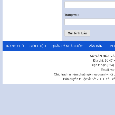
Trang web
TRANG CHỦ
GIỚI THIỆU
QUẢN LÝ NHÀ NƯỚC
VĂN BẢN
TIN 
SỞ VĂN HÓA VÀ
Địa chỉ: Số 47
Điện thoại: (024
Email: va
Chịu trách nhiệm phát ngôn và quản lý nộ
Bản quyền thuộc về Sở VHTT. Yêu cầu 