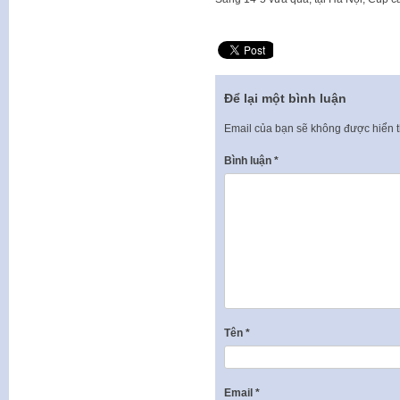
Để lại một bình luận
Email của bạn sẽ không được hiển t
Bình luận
*
Tên
*
Email
*