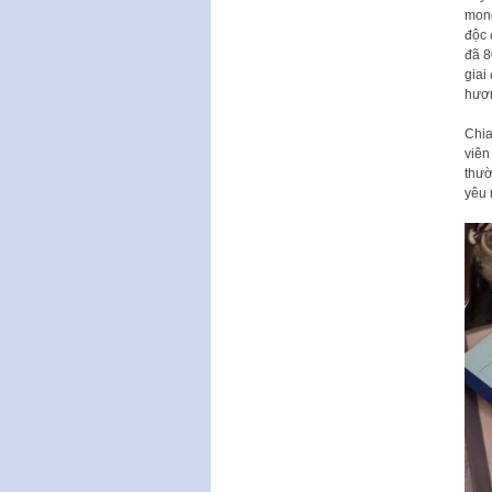
mong
độc 
đã 8
giai
hươ
Chia
viên
thườ
yêu 