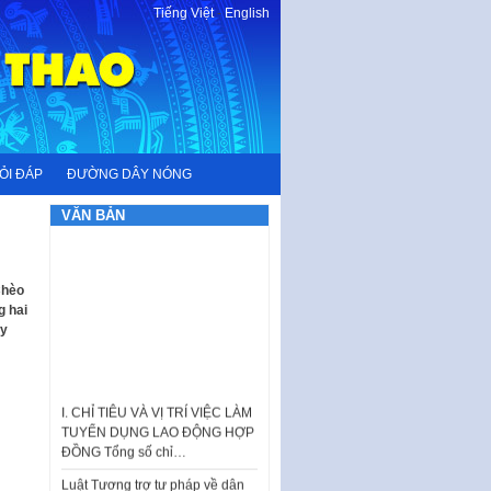
Tiếng Việt
-
English
ỎI ĐÁP
ĐƯỜNG DÂY NÓNG
VĂN BẢN
Chèo
g hai
ày
I. CHỈ TIÊU VÀ VỊ TRÍ VIỆC LÀM
TUYỂN DỤNG LAO ĐỘNG HỢP
ĐỒNG Tổng số chỉ…
Luật Tương trợ tư pháp về dân
sự và Kế hoạch số 187KH-