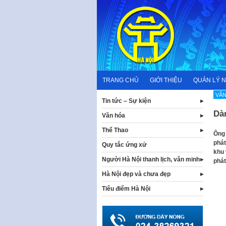
Skip
to
content
TRANG CHỦ
GIỚI THIỆU
QUẢN LÝ 
VĂN
Tin tức – Sự kiện
Dà
Văn hóa
Thể Thao
Ông 
phát
Quy tắc ứng xử
khu 
Người Hà Nội thanh lịch, văn minh
phát
Hà Nội đẹp và chưa đẹp
Tiêu điểm Hà Nội