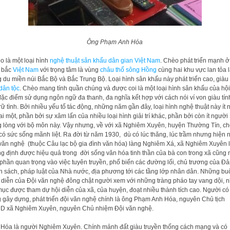
Ông Phạm Anh Hóa
o là một loại hình
nghệ thuật
sân khấu dân gian Việt Nam
. Chèo phát triển mạnh ở
 bắc
Việt Nam
với trọng tâm là vùng
châu thổ sông Hồng
cùng hai khu vực lan tỏa 
g du miền núi Bắc Bộ và Bắc Trung Bộ. Loại hình sân khấu này phát triển cao, giàu
dân tộc
. Chèo mang tính quần chúng và được coi là một loại hình sân khấu của hội
đặc điểm sử dụng ngôn ngữ đa thanh, đa nghĩa kết hợp với cách nói ví von giàu tín
trữ tình. Bởi nhiều yếu tố tác động, những năm gần đây, loại hình nghệ thuật này ít 
ai một, phần bởi sự xâm lấn của nhiều loại hình giải trí khác, phần bởi còn ít người
 lòng với bộ môn này. Vậy nhưng, về với xã Nghiêm Xuyên, huyện Thường Tín, c
có sức sống mãnh liệt. Ra đời từ năm 1930, dù có lúc thăng, lúc trầm nhưng hiện n
văn nghệ (thuộc Câu lạc bộ gia đình văn hóa) làng Nghiêm Xá, xã Nghiêm Xuyên 
g định được hiệu quả trong đời sống văn hóa tinh thần của bà con trong xã cũng
phần quan trọng vào việc tuyên truyền, phổ biến các đường lối, chủ trương của Đả
h sách, pháp luật của Nhà nước, địa phương tới các tầng lớp nhân dân. Những bu
 diễn của Đội văn nghệ đông chật người xem với những tràng pháo tay vang dội, n
 mục được tham dự hội diễn của xã, của huyện, đoạt nhiều thành tích cao. Người có
 gây dựng, phát triển đội văn nghệ chính là ông Phạm Anh Hóa, nguyên Chủ tịch
 xã Nghiêm Xuyên, nguyên Chủ nhiệm Đội văn nghệ.
Hóa là người Nghiêm Xuyên. Chính mảnh đất giàu truyền thống cách mạng và có