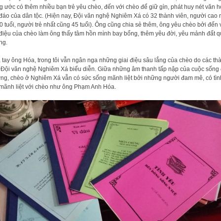
 ước có thêm nhiều bạn trẻ yêu chèo, đến với chèo để giữ gìn, phát huy nét văn 
đáo của dân tộc. (Hiện nay, Đội văn nghệ Nghiêm Xá có 32 thành viên, người cao 
0 tuổi, người trẻ nhất cũng 45 tuổi). Ông cũng chia sẻ thêm, ông yêu chèo bởi đến 
 điệu của chèo làm ông thấy tâm hồn mình bay bổng, thêm yêu đời, yêu mảnh đất 
ng.
 tay ông Hóa, trong tôi vẫn ngân nga những giai điệu sâu lắng của chèo do các th
 Đội văn nghệ Nghiêm Xá biểu diễn. Giữa những âm thanh tấp nập của cuộc sống 
ng, chèo ở Nghiêm Xá vẫn có sức sống mãnh liệt bởi những người đam mê, có tìn
mãnh liệt với chèo như ông Phạm Anh Hóa.