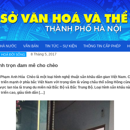
NHÀ NƯỚC
VĂN BẢN
TIN TỨC – SỰ KIỆN
THÔNG TIN CẤP PHÉP
H
8 Tháng 5, 2017
 HOÁ ĐỜI SỐNG
nh trọn đam mê cho chèo
Phạm Anh Hóa Chèo là một loại hình nghệ thuật sân khấu dân gian Việt Nam. 
 triển mạnh ở phía bắc Việt Nam với trọng tâm là vùng châu thổ sông Hồng cùn
vực lan tỏa là trung du miền núi Bắc Bộ và Bắc Trung Bộ. Loại hình sân khấu n
 triển cao, giàu tính dân […]