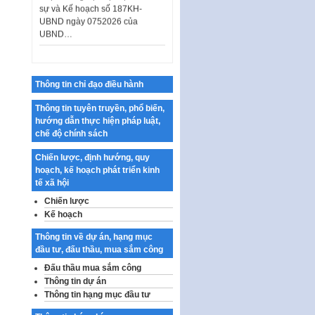
UBND ngày 0752026 của
UBND…
Ban hành Danh mục vị trí khai
thác quảng cáo trên địa bàn
thành phố Hà Nội
Kế hoạch Tổ chức Cuộc thi
Thông tin chỉ đạo điều hành
chính luận về bảo vệ nền tảng tư
tưởng của Đảng…
Thông tin tuyên truyền, phổ biến,
hướng dẫn thực hiện pháp luật,
Công bố công khai dự toán kinh
chế độ chính sách
phí xây dựng pháp luật, hoàn
thiện thể chế, chính…
Chiến lược, định hướng, quy
hoạch, kế hoạch phát triển kinh
Quy định về nghiên cứu, ứng
tế xã hội
dụng khoa học, công nghệ, đổi
mới sáng tạo và chuyển…
Chiến lược
Kế hoạch
Quy định chi tiết và hướng dẫn
thi hành một số điều của Luật Lý
Thông tin về dự án, hạng mục
lịch tư…
đầu tư, đấu thầu, mua sắm công
Sửa đổi, bổ sung một số nội
Đấu thầu mua sắm công
dung tại Nghị quyết số 30/NQ-
Thông tin dự án
CP ngày 24 tháng 02…
Thông tin hạng mục đầu tư
Ban hành Chương trình hành