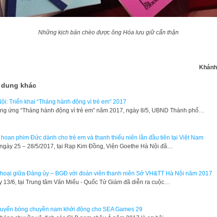
Những kịch bản chèo được ông Hóa lưu giữ cẩn thận
Khánh
 dung khác
ội: Triển khai “Tháng hành động vì trẻ em” 2017
g ứng “Tháng hành động vì trẻ em” năm 2017, ngày 8/5, UBND Thành phố…
 hoan phim Đức dành cho trẻ em và thanh thiếu niên lần đầu tiên tại Việt Nam
gày 25 – 28/5/2017, tại Rạp Kim Đồng, Viện Goethe Hà Nội đã…
thoại giữa Đảng ủy – BGĐ với đoàn viên thanh niên Sở VH&TT Hà Nội năm 2017
 13/6, tại Trung tâm Văn Miếu - Quốc Tử Giám đã diễn ra cuộc…
tuyển bóng chuyền nam khởi động cho SEA Games 29