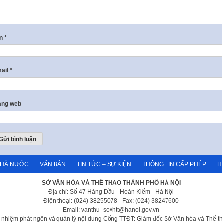
ên
*
ail
*
ang web
NHÀ NƯỚC
VĂN BẢN
TIN TỨC – SỰ KIỆN
THÔNG TIN CẤP PHÉP
H
SỞ VĂN HÓA VÀ THỂ THAO THÀNH PHỐ HÀ NỘI
Địa chỉ: Số 47 Hàng Dầu - Hoàn Kiếm - Hà Nội
Điện thoại: (024) 38255078 - Fax: (024) 38247600
Email: vanthu_sovhtt@hanoi.gov.vn
h nhiệm phát ngôn và quản lý nội dung Cổng TTĐT: Giám đốc Sở Văn hóa và Thể t