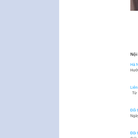
Nội
Hà N
Hưởn
Liên
Từ n
Đối 
Ngày
Đội 