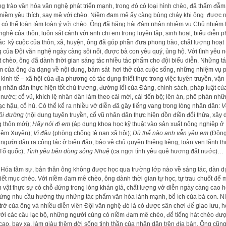
g trào văn hóa văn nghệ phát triển mạnh, trong đó có loại hình chèo, đã thấm đẫm
niềm yêu thích, say mê với chèo. Niềm đam mê ấy càng bùng cháy khi ông được 
 có thể toàn tâm toàn ý với chèo. Ông đã hăng hái đảm nhận nhiệm vụ Chủ nhiệm 
nghệ của thôn, luôn sát cánh với anh chị em trong luyện tập, sinh hoạt, biểu diễn 
ác kỳ cuộc của thôn, xã, huyện, ông đã góp phần đưa phong trào, chất lượng hoạt
 của Đội văn nghệ ngày càng sôi nổi, được bà con yêu quý, ủng hộ. Với tình yêu 
t chèo, ông đã dành thời gian sáng tác nhiều tác phẩm cho đội biểu diễn. Những t
 của ông đa dạng về nội dung, bám sát hơi thở của cuộc sống, những nhiệm vụ 
n kinh tế – xã hội của địa phương có tác dụng thiết thực trong việc tuyên truyền, vận
 nhân dân thực hiện tốt chủ trương, đường lối của Đảng, chính sách, pháp luật củ
nước; cổ vũ, khích lệ nhân dân làm theo cái mới, cái tiến bộ; lên án, phê phán nh
lạc hậu, cổ hủ. Có thể kể ra nhiều vở diễn đã gây tiếng vang trong lòng nhân dân:
V
ôi đường
(nội dung tuyên truyền, cổ vũ nhân dân thực hiện dồn điền đổi thửa, xây
 thôn mới);
Hãy nói đi em
(áp dụng khoa học kỹ thuật vào sản xuất nông nghiệp ở
iêm Xuyên);
Vì đâu
(phòng chống tệ nạn xã hội);
Dù thế nào anh vẫn yêu em
(Độn
 người dân ra công tác ở biển đảo, bảo vệ chủ quyền thiêng liêng, toàn vẹn lãnh th
Tổ quốc),
Tình yêu bên dòng sông Nhuệ
(ca ngợi tình yêu quê hương đất nước)…
Hóa tâm sự, bản thân ông không được học qua trường lớp nào về sáng tác, dàn 
tiết mục chèo. Với niềm đam mê chèo, ông dành thời gian tự học, tự trau chuốt để 
 vật thực sự có chỗ đứng trong lòng khán giả, chất lượng vở diễn ngày càng cao h
ứng nhu cầu hưởng thụ những tác phẩm văn hóa lành mạnh, bổ ích của bà con. N
 trở của ông và nhiều diễn viên Đội văn nghệ đó là có được sân chơi để giao lưu, h
với các câu lạc bộ, những người cùng có niềm đam mê chèo, để tiếng hát chèo đư
cao, bay xa, làm giàu thêm đời sống tinh thần của nhân dân trên địa bàn. Ông cũn