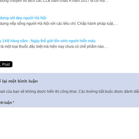
 bóng chuyền vô địch các CLB nam châu Á năm 2017 là cơ hội…
dựng nét đẹp người Hà Nội
dựng nếp sống người Hà Nội với các tiêu chí: Chấp hành pháp luật,…
 14/6 hàng năm - Ngày thế giới tôn vinh người hiến máu
là một loại thuốc đặc biệt mà hiện nay chưa có chế phẩm nào…
 lại một bình luận
ail của bạn sẽ không được hiển thị công khai.
Các trường bắt buộc được đánh d
nh luận
*