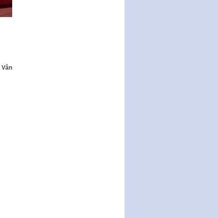
Ban hành Chương trình hành
động của Chính phủ thực hiện
Nghị quyết số 02-NQ/TW ngày
17…
THÔNG BÁO Tuyển dụng lao
động hợp đồng theo Nghị định
số 111/2022/NĐ-CP ngày
 Vân
30/12/2022 của Chính…
Sửa đổi, bổ sung một số điều
của Thông tư số 320/2016/TT-
BTC của Bộ trưởng Bộ Tài…
Quy định về quản lý website
thương mại điện tử
Nghị quyết quy định điều kiện,
thủ tục tặng, thu hồi danh hiệu
"Công dân danh dự…
Nghị quyết quy định một số
chính sách thúc đẩy nghiên cứu
khoa học, phát triển công…
Nghị quyết công bố Nghị quyết
quy phạm pháp luật của HĐND