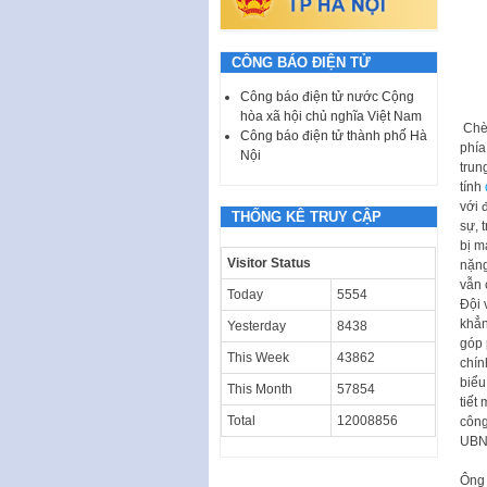
CÔNG BÁO ĐIỆN TỬ
Công báo điện tử nước Cộng
hòa xã hội chủ nghĩa Việt Nam
Chè
Công báo điện tử thành phố Hà
phía
Nội
trun
tính
với 
THỐNG KÊ TRUY CẬP
sự, 
bị m
Visitor Status
nặng
vẫn 
Today
5554
Đội 
khẳn
Yesterday
8438
góp 
This Week
43862
chín
biểu
This Month
57854
tiết
Total
12008856
công
UBND
Ông 