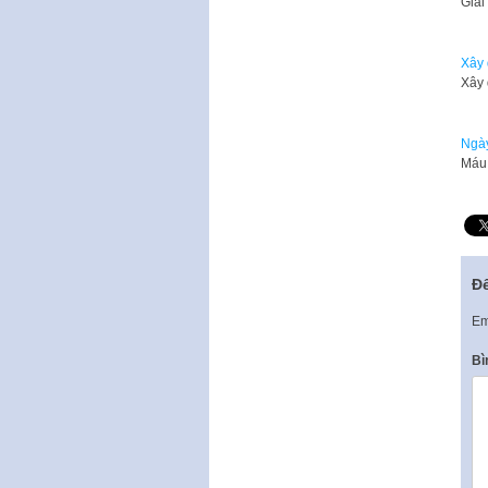
Giải
Xây 
Xây 
Ngày
Máu 
Để
Em
Bì