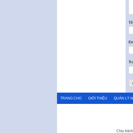
T
Em
Tr
TRANG CHỦ
GIỚI THIỆU
QUẢN LÝ 
Chịu trác