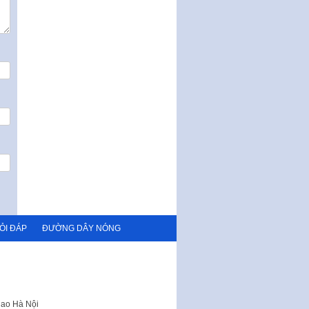
ỎI ĐÁP
ĐƯỜNG DÂY NÓNG
hao Hà Nội