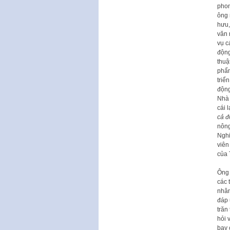
phon
ông 
hưu,
văn 
vụ c
động
thuậ
phẩm
triể
động
Nhà 
cái 
cả đ
nông
Ngh
viên
của 
Ông 
các 
nhân
đáp 
trăn
hỏi 
bay 