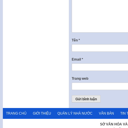
Tên
*
Email
*
Trang web
TRANG CHỦ
GIỚI THIỆU
QUẢN LÝ NHÀ NƯỚC
VĂN BẢN
TIN 
SỞ VĂN HÓA VÀ