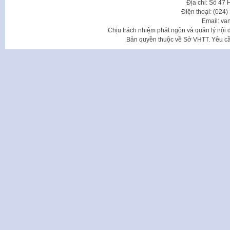
Địa chỉ: Số 47
Điện thoại: (024
Email: va
Chịu trách nhiệm phát ngôn và quản lý nộ
Bản quyền thuộc về Sở VHTT. Yêu cầu 