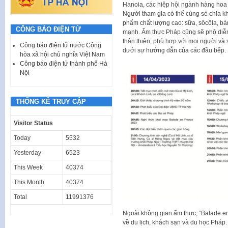
Hanoia, các hiệp hội ngành hàng hoa 
Người tham gia có thể cùng sẻ chia k
phẩm chất lượng cao: sữa, sôcôla, bánh
CÔNG BÁO ĐIỆN TỬ
mạnh. Ẩm thực Pháp cũng sẽ phô diễn n
thân thiện, phù hợp với mọi người và 
Công báo điện tử nước Cộng
dưới sự hướng dẫn của các đầu bếp.
hòa xã hội chủ nghĩa Việt Nam
Công báo điện tử thành phố Hà
Nội
THỐNG KÊ TRUY CẬP
Visitor Status
Today
5532
Yesterday
6523
This Week
40374
This Month
40374
Total
11991376
Ngoài không gian ẩm thực, “Balade e
về du lịch, khách sạn và du học Pháp.