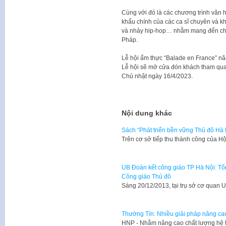
Cùng với đó là các chương trình văn h
khấu chính của các ca sĩ chuyên và k
và nhảy hip-hop… nhằm mang đến cho 
Pháp.
Lễ hội ẩm thực “Balade en France” nă
Lễ hội sẽ mở cửa đón khách tham qua
Chủ nhật ngày 16/4/2023.
Nội dung khác
Sách “Phát triển bền vững Thủ đô Hà 
​Trên cơ sở tiếp thu thành công của H
UB Đoàn kết công giáo TP Hà Nội: Tổ
Công giáo Thủ đô
​Sáng 20/12/2013, tại trụ sở cơ qua
Thường Tín: Nhiều giải pháp nâng cao
HNP - Nhằm nâng cao chất lượng hệ 