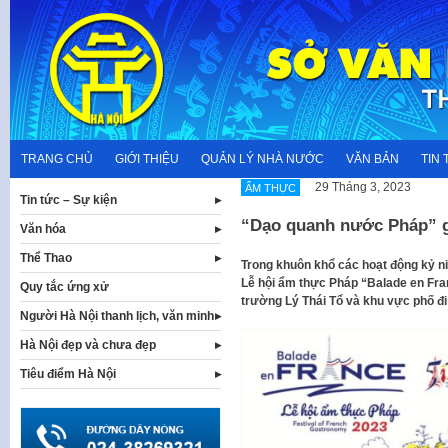
Skip
to
content
TRANG CHỦ
GIỚI THIỆU
QUẢN LÝ NHÀ NƯỚC
VĂN BẢN
TIN 
29 Tháng 3, 2023
ẨM THỰC
Tin tức – Sự kiện
“Dạo quanh nước Pháp” g
Văn hóa
Thể Thao
Trong khuôn khổ các hoạt động kỷ ni
Lễ hội ẩm thực Pháp “Balade en Fra
Quy tắc ứng xử
trường Lý Thái Tổ và khu vực phố đ
Người Hà Nội thanh lịch, văn minh
Hà Nội đẹp và chưa đẹp
Tiêu điểm Hà Nội