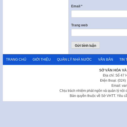
Email
*
Trang web
TRANG CHỦ
GIỚI THIỆU
QUẢN LÝ NHÀ NƯỚC
VĂN BẢN
TIN 
SỞ VĂN HÓA VÀ
Địa chỉ: Số 47
Điện thoại: (024
Email: va
Chịu trách nhiệm phát ngôn và quản lý nộ
Bản quyền thuộc về Sở VHTT. Yêu cầu 