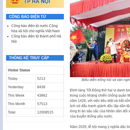
CÔNG BÁO ĐIỆN TỬ
Công báo điện tử nước Cộng
hòa xã hội chủ nghĩa Việt Nam
Công báo điện tử thành phố Hà
Nội
THỐNG KÊ TRUY CẬP
Visitor Status
Today
5213
Biểu diễn trống hội và văn ng
Yesterday
8438
Đình làng Tốt Động thờ hai vị danh t
trong cuộc kháng chiến chống quân M
This Week
43862
năm 1426, với việc tiêu diệt và bắt s
This Month
57513
lịch sử đấu tranh giành độc lập dân t
lòng tri ân sâu sắc của Nhân dân đối v
Total
12008515
của truyền thống yêu nước.
Năm 2026, lễ hội mang ý nghĩa đặc biệ