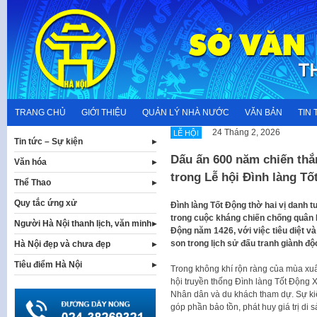
Skip
to
content
TRANG CHỦ
GIỚI THIỆU
QUẢN LÝ NHÀ NƯỚC
VĂN BẢN
TIN 
24 Tháng 2, 2026
LỄ HỘI
Tin tức – Sự kiện
Dấu ấn 600 năm chiến thắ
Văn hóa
trong Lễ hội Đình làng T
Thể Thao
Quy tắc ứng xử
Đình làng Tốt Động thờ hai vị danh 
trong cuộc kháng chiến chống quân 
Người Hà Nội thanh lịch, văn minh
Động năm 1426, với việc tiêu diệt v
son trong lịch sử đấu tranh giành đ
Hà Nội đẹp và chưa đẹp
Tiêu điểm Hà Nội
Trong không khí rộn ràng của mùa xuâ
hội truyền thống Đình làng Tốt Động 
Nhân dân và du khách tham dự. Sự kiệ
góp phần bảo tồn, phát huy giá trị di