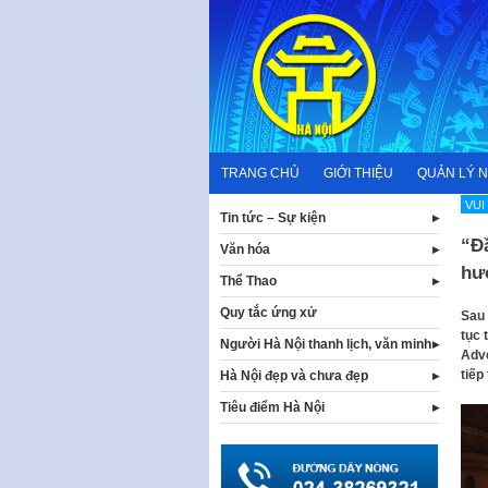
Skip
to
content
TRANG CHỦ
GIỚI THIỆU
QUẢN LÝ 
VUI
Tin tức – Sự kiện
“Đâ
Văn hóa
hướ
Thể Thao
Quy tắc ứng xử
Sau 
tục 
Người Hà Nội thanh lịch, văn minh
Adve
tiếp
Hà Nội đẹp và chưa đẹp
Tiêu điểm Hà Nội