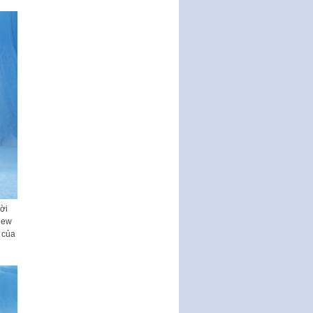
số 111/2022/NĐ-CP ngày
30/12/2022 của Chính…
Sửa đổi, bổ sung một số điều
của Thông tư số 320/2016/TT-
BTC của Bộ trưởng Bộ Tài…
Quy định về quản lý website
thương mại điện tử
Nghị quyết quy định điều kiện,
thủ tục tặng, thu hồi danh hiệu
"Công dân danh dự…
Nghị quyết quy định một số
chính sách thúc đẩy nghiên cứu
khoa học, phát triển công…
Nghị quyết công bố Nghị quyết
ời
quy phạm pháp luật của HĐND
New
Thành phố triển khai thi…
c của
Nghị quyết ban hành quy chế
tiếp công dân của Thường trực
HĐND, đại biểu HĐND thành…
Nghị quyết về một số chính sách