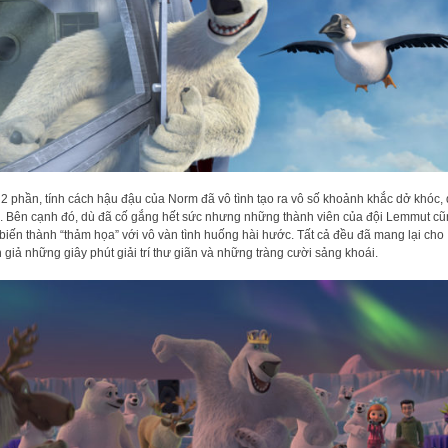
2 phần, tính cách hậu đậu của Norm đã vô tình tạo ra vô số khoảnh khắc dở khóc,
. Bên cạnh đó, dù đã cố gắng hết sức nhưng những thành viên của đội Lemmut cu
biến thành “thảm họa” với vô vàn tình huống hài hước. Tất cả đều đã mang lại cho
 giả những giây phút giải trí thư giãn và những tràng cười sảng khoái.