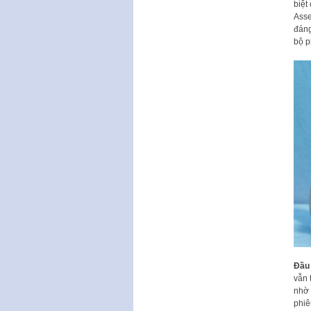
biệt
Asse
đáng
bộ p
Đầu
vẫn 
nhờ x
phiê