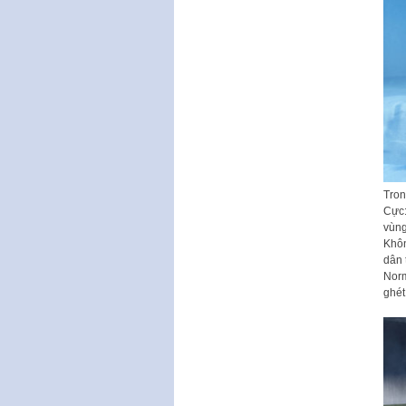
Tron
Cực:
vùng
Khôn
dân 
Norm
ghét