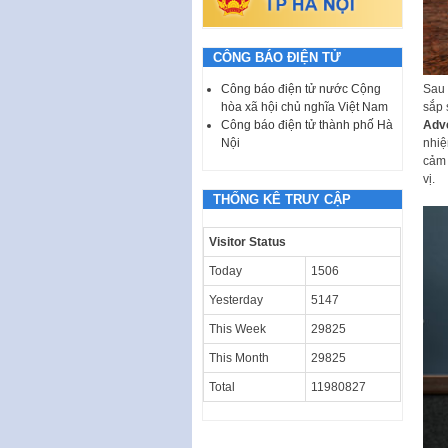
CÔNG BÁO ĐIỆN TỬ
Sau 
Công báo điện tử nước Cộng
sắp 
hòa xã hội chủ nghĩa Việt Nam
Adv
Công báo điện tử thành phố Hà
nhiệ
Nội
cảm
vị.
THỐNG KÊ TRUY CẬP
Visitor Status
Today
1506
Yesterday
5147
This Week
29825
This Month
29825
Total
11980827