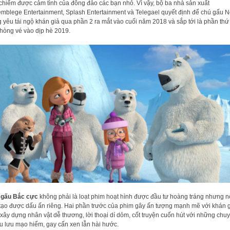
 chiếm được cảm tình của đông đảo các bạn nhỏ. Vì vậy, bộ ba nhà sản xuất
mblege Entertainment, Splash Entertainment và Telegael quyết định để chú gấu 
 yêu tái ngộ khán giả qua phần 2 ra mắt vào cuối năm 2018 và sắp tới là phần thứ
hòng vé vào dịp hè 2019.
 gấu Bắc cực
không phải là loạt phim hoạt hình được đầu tư hoàng tráng nhưng n
tạo được dấu ấn riêng. Hai phần trước của phim gây ấn tượng mạnh mẽ với khán 
ây dựng nhân vật dễ thương, lời thoại dí dỏm, cốt truyện cuốn hút với những chuy
u lưu mạo hiểm, gay cấn xen lẫn hài hước.