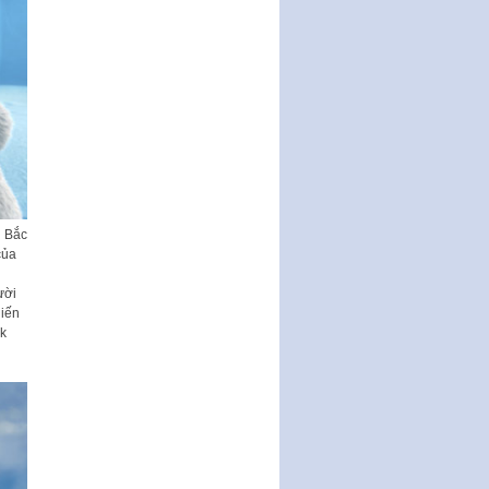
ưu đãi, hỗ trợ phát triển hạ tầng,
tổ chức…
Nghị quyết quy định một số nội
dung và định mức chi quản lý
hoạt động khoa…
Quy định mức tiền phạt đối với
một số hành vi vi phạm hành
chính trong lĩnh…
Phê duyệt Chương trình phát
triển kinh tế số và xã hội số giai
 Bắc
đoạn 2026 -…
của
Quy định về tổ chức, hoạt động
của thôn, tổ dân phố và chế độ,
ười
chính sách…
hiến
rk