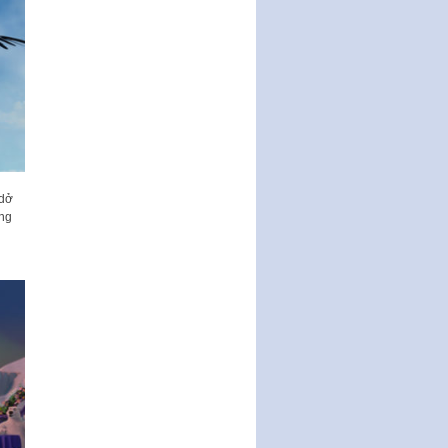
 dở
̃ng