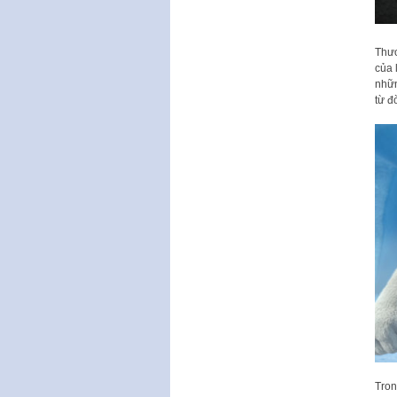
Thươ
của 
nhữ
từ đ
Tron