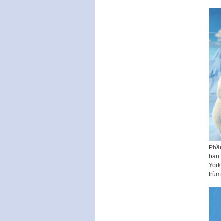
Phần
bạn 
York
trùm