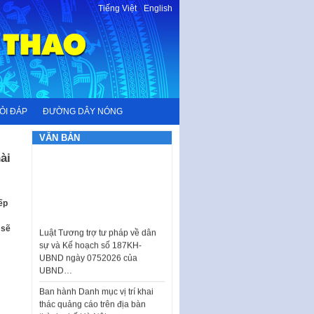
Tiếng Việt
-
English
ỎI ĐÁP
ĐƯỜNG DÂY NÓNG
VĂN BẢN
ài
Luật Tương trợ tư pháp về dân
ếp
sự và Kế hoạch số 187KH-
UBND ngày 0752026 của
sẽ
UBND…
Ban hành Danh mục vị trí khai
thác quảng cáo trên địa bàn
thành phố Hà Nội
Kế hoạch Tổ chức Cuộc thi