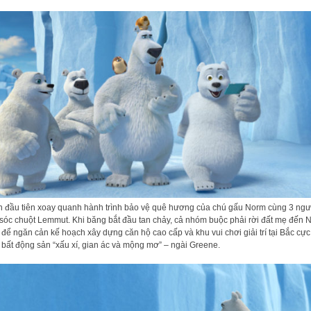
 đầu tiên xoay quanh hành trình bảo vệ quê hương của chú gấu Norm cùng 3 ngư
sóc chuột Lemmut. Khi băng bắt đầu tan chảy, cả nhóm buộc phải rời đất mẹ đến 
 để ngăn cản kế hoạch xây dựng căn hộ cao cấp và khu vui chơi giải trí tại Bắc cự
 bất động sản “xấu xí, gian ác và mộng mơ” – ngài Greene.