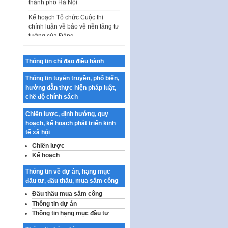
chính luận về bảo vệ nền tảng tư
tưởng của Đảng…
Công bố công khai dự toán kinh
phí xây dựng pháp luật, hoàn
thiện thể chế, chính…
Quy định về nghiên cứu, ứng
Thông tin chỉ đạo điều hành
dụng khoa học, công nghệ, đổi
mới sáng tạo và chuyển…
Thông tin tuyên truyền, phổ biến,
hướng dẫn thực hiện pháp luật,
Quy định chi tiết và hướng dẫn
chế độ chính sách
thi hành một số điều của Luật Lý
lịch tư…
Chiến lược, định hướng, quy
hoạch, kế hoạch phát triển kinh
Sửa đổi, bổ sung một số nội
tế xã hội
dung tại Nghị quyết số 30/NQ-
CP ngày 24 tháng 02…
Chiến lược
Kế hoạch
Ban hành Chương trình hành
động của Chính phủ thực hiện
Thông tin về dự án, hạng mục
Nghị quyết số 02-NQ/TW ngày
đầu tư, đấu thầu, mua sắm công
17…
Đấu thầu mua sắm công
THÔNG BÁO Tuyển dụng lao
Thông tin dự án
động hợp đồng theo Nghị định
Thông tin hạng mục đầu tư
số 111/2022/NĐ-CP ngày