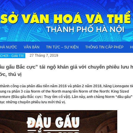
NHÀ NƯỚC
VĂN BẢN
TIN TỨC – SỰ KIỆN
THÔNG TIN CẤP PHÉP
H
27 Tháng 7, 2019
 CHƠI - GIẢI TRÍ
̀u gấu Bắc cực” tái ngộ khán giả với chuyến phiêu lưu h
c, thú vị
thành công của phần đầu tiên năm 2016 và phần 2 năm 2018, hãng Lionsgate ti
tung ra phần 3 của Norm of the North mang tên Norm of the North: King Sized
nture (Đầu gấu Bắc cực: Truy tìm cổ vật). Lần này, anh chàng Norm “đầu gấu” 
 tục những chuyến phiêu lưu mới thú vị.