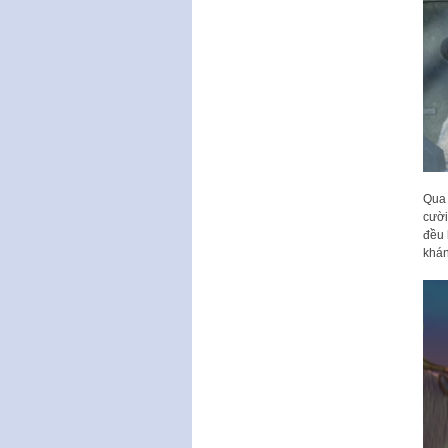
Qua 
cười
đều 
khán