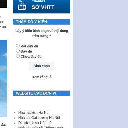
tổ chức…
Nghị quyết quy định một số nội
dung và định mức chi quản lý
m
hoạt động khoa…
THĂM DÒ Ý KIẾN
hư
 lại
Quy định mức tiền phạt đối với
Lấy ý kiến bình chọn về nội dung
một số hành vi vi phạm hành
trên trang ?
chính trong lĩnh…
Rất đầy đủ
Phê duyệt Chương trình phát
Đầy đủ
triển kinh tế số và xã hội số giai
Chưa đầy đủ
đoạn 2026 -…
Quy định về tổ chức, hoạt động
của thôn, tổ dân phố và chế độ,
chính sách…
Xem kết quả
Luật Tương trợ tư pháp về dân
sự và Kế hoạch số 187KH-
WEBSITE CÁC ĐƠN VỊ
UBND ngày 0752026 của
UBND…
Ban hành Danh mục vị trí khai
Nhà hát kịch Hà Nội
thác quảng cáo trên địa bàn
Nhà hát Cải Lương Hà Nội
thành phố Hà Nội
Di tích lịch sử Hỏa Lò
 đặc
Nhà hát múa rối Thăng Long