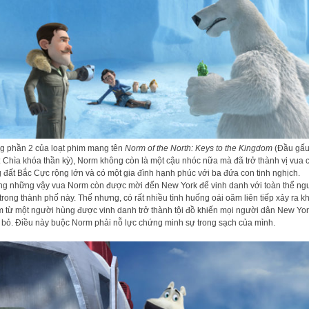
g phần 2 của loạt phim mang tên
Norm of the North: Keys to the Kingdom
(Đầu gấu
 Chìa khóa thần kỳ), Norm không còn là một cậu nhóc nữa mà đã trở thành vị vua 
 đất Bắc Cực rộng lớn và có một gia đình hạnh phúc với ba đứa con tinh nghịch.
g những vậy vua Norm còn được mời đến New York để vinh danh với toàn thể ng
trong thành phố này. Thế nhưng, có rất nhiều tình huống oái oăm liên tiếp xảy ra k
 từ một người hùng được vinh danh trở thành tội đồ khiến mọi người dân New Yo
 bỏ. Điều này buộc Norm phải nỗ lực chứng minh sự trong sạch của mình.