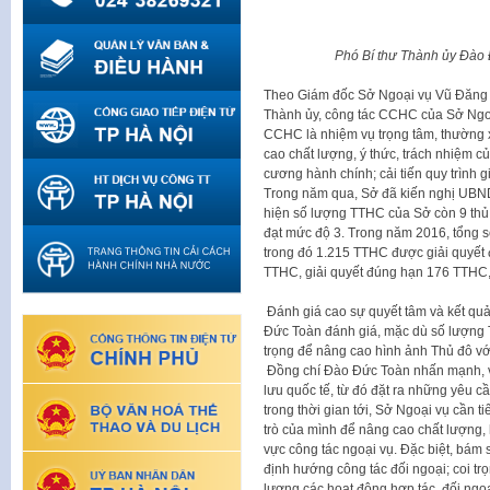
Phó Bí thư Thành ủy Đào Đ
Theo Giám đốc Sở Ngoại vụ Vũ Đăng 
Thành ủy, công tác CCHC của Sở Ngoạ
CCHC là nhiệm vụ trọng tâm, thường x
cao chất lượng, ý thức, trách nhiệm củ
cương hành chính; cải tiến quy trình
Trong năm qua, Sở đã kiến nghị UBN
hiện số lượng TTHC của Sở còn 9 thủ 
đạt mức độ 3. Trong năm 2016, tổng s
trong đó 1.215 TTHC được giải quyết 
TTHC, giải quyết đúng hạn 176 TTHC,
Đánh giá cao sự quyết tâm và kết qu
Đức Toàn đánh giá, mặc dù số lượng 
trọng để nâng cao hình ảnh Thủ đô vớ
Đồng chí Đào Đức Toàn nhấn mạnh, với 
lưu quốc tế, từ đó đặt ra những yêu cầ
trong thời gian tới, Sở Ngoại vụ cần tiế
trò của mình để nâng cao chất lượng,
vực công tác ngoại vụ. Đặc biệt, bám 
định hướng công tác đối ngoại; coi tr
lượng các hoạt động hợp tác, đối ng