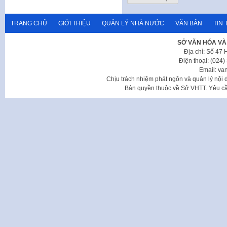
TRANG CHỦ
GIỚI THIỆU
QUẢN LÝ NHÀ NƯỚC
VĂN BẢN
TIN 
SỞ VĂN HÓA VÀ
Địa chỉ: Số 47
Điện thoại: (024
Email: va
Chịu trách nhiệm phát ngôn và quản lý nộ
Bản quyền thuộc về Sở VHTT. Yêu cầu 