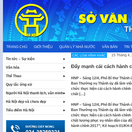
Skip
to
content
TRANG CHỦ
GIỚI THIỆU
QUẢN LÝ NHÀ NƯỚC
VĂN BẢN
TIN 
15 Tháng 4,
CÁC LOẠI HÌNH KHÁC
Tin tức – Sự kiện
Đẩy mạnh cải cách hành c
Văn hóa
Thể Thao
HNP – Sáng 12/4, Phó Bí thư Thành 
Ban Thường vụ Thành ủy đã làm việc 
Quy tắc ứng xử
chức thực hiện cải cách hành chính 
Người Hà Nội thanh lịch, văn minh
chất […]
Hà Nội đẹp và chưa đẹp
HNP – Sáng 12/4, Phó Bí thư Thành 
Ban Thường vụ Thành ủy đã làm việc 
Tiêu điểm Hà Nội
chức thực hiện cải cách hành chính 
chất lượng phục vụ nhân dân của độ
hành chính 2017”; Kế hoạch 01/KH-