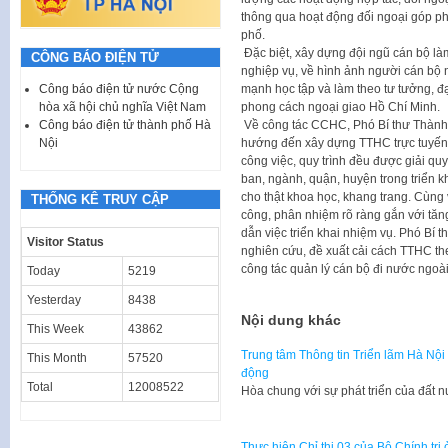
thông qua hoạt động đối ngoại góp ph
phố.
Đặc biệt, xây dựng đội ngũ cán bộ l
CÔNG BÁO ĐIỆN TỬ
nghiệp vụ, về hình ảnh người cán bộ n
mạnh học tập và làm theo tư tưởng, đ
Công báo điện tử nước Cộng
phong cách ngoại giao Hồ Chí Minh.
hòa xã hội chủ nghĩa Việt Nam
Về công tác CCHC, Phó Bí thư Thành
Công báo điện tử thành phố Hà
hướng đến xây dựng TTHC trực tuyến
Nội
công việc, quy trình đều được giải q
ban, ngành, quận, huyện trong triển kh
cho thật khoa học, khang trang. Cùng
THỐNG KÊ TRUY CẬP
công, phân nhiệm rõ ràng gắn với tăn
dẫn việc triển khai nhiệm vụ. Phó Bí 
Visitor Status
nghiên cứu, đề xuất cải cách TTHC th
công tác quản lý cán bộ đi nước ngoài
Today
5219
Yesterday
8438
Nội dung khác
This Week
43862
Trung tâm Thông tin Triển lãm Hà Nội
This Month
57520
động
Total
12008522
Hòa chung với sự phát triển của đất 
Thực hiện Chỉ thị 03 của Bộ Chính trị