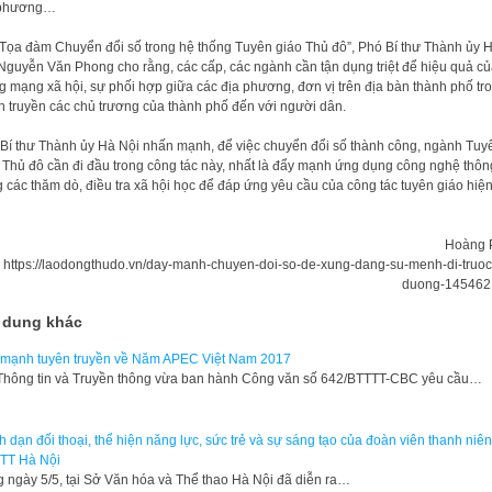
 phương…
“Tọa đàm Chuyển đổi số trong hệ thống Tuyên giáo Thủ đô”, Phó Bí thư Thành ủy 
Nguyễn Văn Phong cho rằng, các cấp, các ngành cần tận dụng triệt để hiệu quả củ
g mạng xã hội, sự phối hợp giữa các địa phương, đơn vị trên địa bàn thành phố tr
n truyền các chủ trương của thành phố đến với người dân.
Bí thư Thành ủy Hà Nội nhấn mạnh, để việc chuyển đổi số thành công, ngành Tuy
 Thủ đô cần đi đầu trong công tác này, nhất là đẩy mạnh ứng dụng công nghệ thông
g các thăm dò, điều tra xã hội học để đáp ứng yêu cầu của công tác tuyên giáo hiệ
Hoàng 
https://laodongthudo.vn/day-manh-chuyen-doi-so-de-xung-dang-su-menh-di-truo
duong-145462
 dung khác
mạnh tuyên truyền về Năm APEC Việt Nam 2017
hông tin và Truyền thông vừa ban hành Công văn số 642/BTTTT-CBC yêu cầu…
 dạn đối thoại, thể hiện năng lực, sức trẻ và sự sáng tạo của đoàn viên thanh niê
TT Hà Nội
 ngày 5/5, tại Sở Văn hóa và Thể thao Hà Nội đã diễn ra…