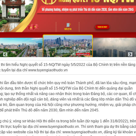
 thi tìm hiểu Nghị quyết số 15-NQ/TW ngày 5/5/2022 của Bộ Chính trị trên nền tảng 
c tuyến tại địa chỉ www.tuyengiaothudo.vn
thi lần đầu tiên được tổ chức trên quy mô toàn Thành phố, đã lan tỏa sâu rộng, mạ
ội dung, tinh thần Nghị quyết số 15-NQ/TW của Bộ Chính trị đến quảng đại quần
g; tạo sự thống nhất và nâng cao nhận thức trong toàn Đảng bộ, các cơ quan, tổ c
h nghiệp đến đội ngũ cán bộ, đảng viên và nhất là các tầng lớp nhân dân Thủ đô v
 vai trò, tầm quan trọng của Hà Nội cũng như phương hướng, nhiệm vụ, giải pháp c
để phát triển Thủ đô đến năm 2030, tầm nhìn đến năm 2045.
 chú ý, vòng sơ khảo Hội thi diễn ra trong bốn tuần (từ ngày 1 đến 31/8/2022), trê
 thi trực tuyến tại địa chỉ www.tuyengiaothudo.vn. Thí sinh tham gia dự thi bằng các
 cập vào website của hội thi tại địa chỉ: www.tuyengiaothudo.vn, đăng ký tài khoản 