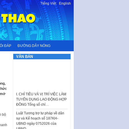
Tiếng Việt
-
English
ỎI ĐÁP
ĐƯỜNG DÂY NÓNG
VĂN BẢN
ộng,
I. CHỈ TIÊU VÀ VỊ TRÍ VIỆC LÀM
 thức
TUYỂN DỤNG LAO ĐỘNG HỢP
, mở
ĐỒNG Tổng số chỉ…
Luật Tương trợ tư pháp về dân
sự và Kế hoạch số 187KH-
UBND ngày 0752026 của
i bộ
UBND…
nhanh
Ban hành Danh mục vị trí khai