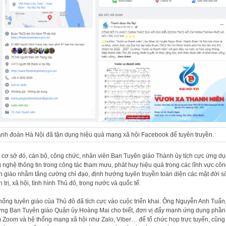
nh đoàn Hà Nội đã tận dụng hiệu quả mạng xã hội Facebook để tuyên truyền.
 cơ sở đó, cán bộ, công chức, nhân viên Ban Tuyên giáo Thành ủy tích cực ứng d
 nghệ thông tin trong công tác tham mưu, phát huy hiệu quả trong các lĩnh vực côn
n giáo nhằm tăng cường chỉ đạo, định hướng tuyên truyền toàn diện các mặt đời s
h trị, xã hội, tình hình Thủ đô, trong nước và quốc tế.
hống tuyên giáo của Thủ đô đã tích cực vào cuộc triển khai. Ông Nguyễn Anh Tuấn
ng Ban Tuyên giáo Quận ủy Hoàng Mai cho biết, đơn vị đẩy mạnh ứng dụng phần
Zoom và hệ thống mạng xã hội như Zalo, Viber… để tổ chức họp trực tuyến, cũng