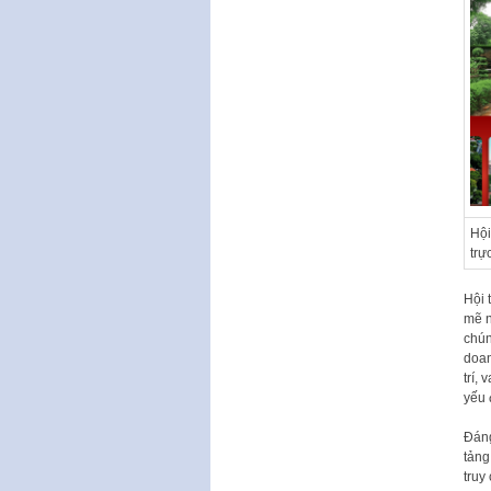
Hội
trự
Hội 
mẽ n
chún
doan
trí,
yếu 
Đáng
tảng
truy