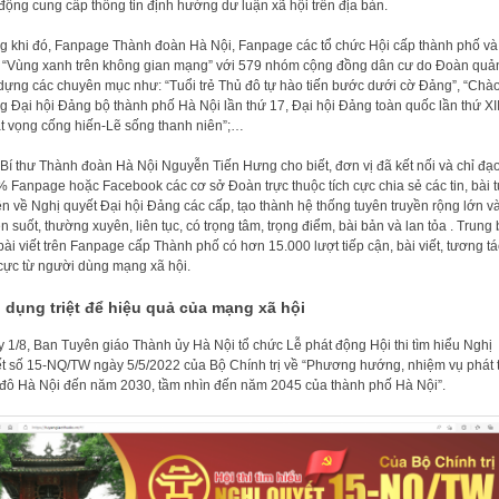
động cung cấp thông tin định hướng dư luận xã hội trên địa bàn.
g khi đó, Fanpage Thành đoàn Hà Nội, Fanpage các tổ chức Hội cấp thành phố v
 “Vùng xanh trên không gian mạng” với 579 nhóm cộng đồng dân cư do Đoàn quản
dựng các chuyên mục như: “Tuổi trẻ Thủ đô tự hào tiến bước dưới cờ Đảng”, “Chà
 Đại hội Đảng bộ thành phố Hà Nội lần thứ 17, Đại hội Đảng toàn quốc lần thứ XIII
t vọng cống hiến-Lẽ sống thanh niên”;…
Bí thư Thành đoàn Hà Nội Nguyễn Tiến Hưng cho biết, đơn vị đã kết nối và chỉ đạ
 Fanpage hoặc Facebook các cơ sở Đoàn trực thuộc tích cực chia sẻ các tin, bài 
ền về Nghị quyết Đại hội Đảng các cấp, tạo thành hệ thống tuyên truyền rộng lớn v
n suốt, thường xuyên, liên tục, có trọng tâm, trọng điểm, bài bản và lan tỏa . Trung 
bài viết trên Fanpage cấp Thành phố có hơn 15.000 lượt tiếp cận, bài viết, tương tá
 cực từ người dùng mạng xã hội.
 dụng triệt để hiệu quả của mạng xã hội
 1/8, Ban Tuyên giáo Thành ủy Hà Nội tổ chức Lễ phát động Hội thi tìm hiểu Nghị
t số 15-NQ/TW ngày 5/5/2022 của Bộ Chính trị về “Phương hướng, nhiệm vụ phát t
đô Hà Nội đến năm 2030, tầm nhìn đến năm 2045 của thành phố Hà Nội”.