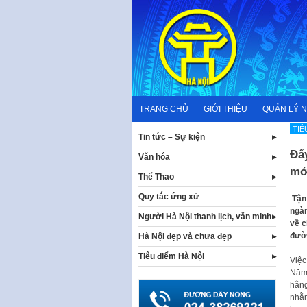
Skip
to
content
TRANG CHỦ
GIỚI THIỆU
QUẢN LÝ 
TIÊ
Tin tức – Sự kiện
Đẩ
Văn hóa
mở
Thể Thao
Quy tắc ứng xử
Tận 
ngàn
Người Hà Nội thanh lịch, văn minh
về c
đườ
Hà Nội đẹp và chưa đẹp
Tiêu điểm Hà Nội
Việc
Năm 
hằng
nhằm