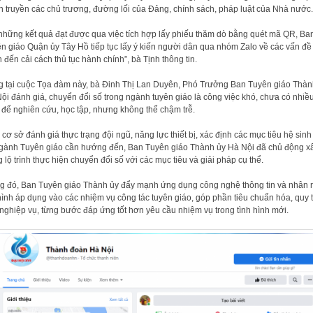
n truyền các chủ trương, đường lối của Đảng, chính sách, pháp luật của Nhà nước.
những kết quả đạt được qua việc tích hợp lấy phiếu thăm dò bằng quét mã QR, Ba
n giáo Quận ủy Tây Hồ tiếp tục lấy ý kiến người dân qua nhóm Zalo về các vấn đề 
 đến cải cách thủ tục hành chính”, bà Tịnh thông tin.
 tại cuộc Tọa đàm này, bà Đinh Thị Lan Duyên, Phó Trưởng Ban Tuyên giáo Thàn
ội đánh giá, chuyển đổi số trong ngành tuyên giáo là công việc khó, chưa có nhiề
 để nghiên cứu, học tập, nhưng không thể chậm trễ.
 cơ sở đánh giá thực trạng đội ngũ, năng lực thiết bị, xác định các mục tiêu hệ sinh 
gành Tuyên giáo cần hướng đến, Ban Tuyên giáo Thành ủy Hà Nội đã chủ động x
 lộ trình thực hiện chuyển đổi số với các mục tiêu và giải pháp cụ thể.
g đó, Ban Tuyên giáo Thành ủy đẩy mạnh ứng dụng công nghệ thông tin và nhân 
ình áp dụng vào các nhiệm vụ công tác tuyên giáo, góp phần tiêu chuẩn hóa, quy t
nghiệp vụ, từng bước đáp ứng tốt hơn yêu cầu nhiệm vụ trong tình hình mới.