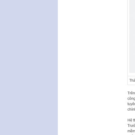
Thà
Trên
công
tuyê
chín
Hệ t
Trưở
mềm 