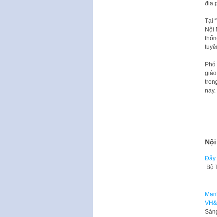
địa
Tại 
Nội 
thốn
tuyê
Phó 
giáo
tron
nay.
Nội
Đẩy 
Bộ T
Mạnh
VH&
Sáng