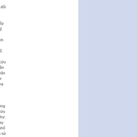
tiếp công dân của Thường trực
 đổi
HĐND, đại biểu HĐND thành…
Nghị quyết về một số chính sách
ưu đãi, hỗ trợ phát triển hạ tầng,
iếp
tổ chức…
kỹ
Nghị quyết quy định một số nội
nh
dung và định mức chi quản lý
hoạt động khoa…
ố.
Quy định mức tiền phạt đối với
 cứu
một số hành vi vi phạm hành
hần
chính trong lĩnh…
 văn
Phê duyệt Chương trình phát
ư
triển kinh tế số và xã hội số giai
hạ
đoạn 2026 -…
ông
 cứu
như:
ay
 phố
h sử