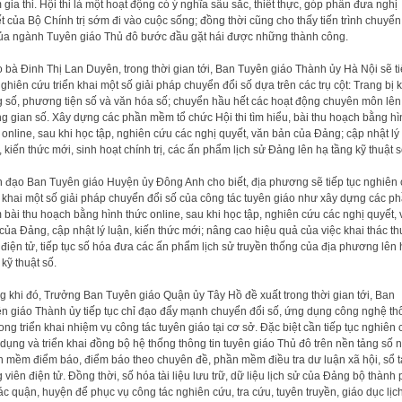
 gia thi. Hội thi là một hoạt động có ý nghĩa sâu sắc, thiết thực, góp phần đưa nghị
t của Bộ Chính trị sớm đi vào cuộc sống; đồng thời cũng cho thấy tiến trình chuyển
ủa ngành Tuyên giáo Thủ đô bước đầu gặt hái được những thành công.
 bà Đinh Thị Lan Duyên, trong thời gian tới, Ban Tuyên giáo Thành ủy Hà Nội sẽ t
nghiên cứu triển khai một số giải pháp chuyển đổi số dựa trên các trụ cột: Trang bị 
 số, phương tiện số và văn hóa số; chuyển hầu hết các hoạt động chuyên môn lên
g gian số. Xây dựng các phần mềm tổ chức Hội thi tìm hiểu, bài thu hoạch bằng hì
 online, sau khi học tập, nghiên cứu các nghị quyết, văn bản của Đảng; cập nhật lý
, kiến thức mới, sinh hoạt chính trị, các ấn phẩm lịch sử Đảng lên hạ tầng kỹ thuật s
 đạo Ban Tuyên giáo Huyện ủy Đông Anh cho biết, địa phương sẽ tiếp tục nghiên
n khai một số giải pháp chuyển đổi số của công tác tuyên giáo như xây dựng các p
bài thu hoạch bằng hình thức online, sau khi học tập, nghiên cứu các nghị quyết,
của Đảng, cập nhật lý luận, kiến thức mới; nâng cao hiệu quả của việc khai thác th
 điện tử, tiếp tục số hóa đưa các ấn phẩm lịch sử truyền thống của địa phương lên 
 kỹ thuật số.
g khi đó, Trưởng Ban Tuyên giáo Quận ủy Tây Hồ đề xuất trong thời gian tới, Ban
n giáo Thành ủy tiếp tục chỉ đạo đẩy mạnh chuyển đổi số, ứng dụng công nghệ th
trong triển khai nhiệm vụ công tác tuyên giáo tại cơ sở. Đặc biệt cần tiếp tục nghiên
dụng và triển khai đồng bộ hệ thống thông tin tuyên giáo Thủ đô trên nền tảng số 
 mềm điểm báo, điểm báo theo chuyên đề, phần mềm điều tra dư luận xã hội, sổ t
 viên điện tử. Đồng thời, số hóa tài liệu lưu trữ, dữ liệu lịch sử của Đảng bộ thành
ác quận, huyện để phục vụ công tác nghiên cứu, tra cứu, tuyên truyền, giáo dục lịc