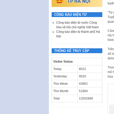
tuyê
“Từ 
CÔNG BÁO ĐIỆN TỬ
Tuyê
quan
Công báo điện tử nước Cộng
hòa xã hội chủ nghĩa Việt Nam
Cũng
Công báo điện tử thành phố Hà
Hà N
Nội
hình
Trên
THỐNG KÊ TRUY CẬP
số n
dựng
Visitor Status
Tron
Today
8022
mô h
Yesterday
9020
hóa 
This Week
43862
This Month
51884
Total
12002886