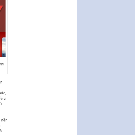
17…
THÔNG BÁO Tuyển dụng lao
động hợp đồng theo Nghị định
số 111/2022/NĐ-CP ngày
30/12/2022 của Chính…
Sửa đổi, bổ sung một số điều
của Thông tư số 320/2016/TT-
BTC của Bộ trưởng Bộ Tài…
Quy định về quản lý website
thương mại điện tử
thi
Nghị quyết quy định điều kiện,
thủ tục tặng, thu hồi danh hiệu
nh
"Công dân danh dự…
Nghị quyết quy định một số
hức,
chính sách thúc đẩy nghiên cứu
ề vị
khoa học, phát triển công…
hủ
Nghị quyết công bố Nghị quyết
quy phạm pháp luật của HĐND
n nền
Thành phố triển khai thi…
h
và
Nghị quyết ban hành quy chế