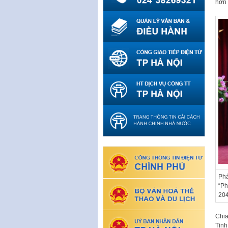
hơn 
Phá
“Ph
204
Chia
Tịnh