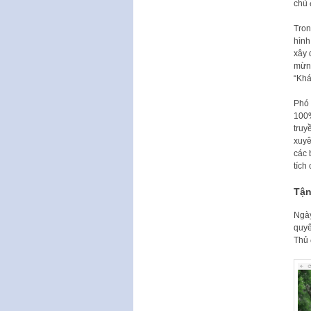
chủ 
Tron
hình
xây 
mừng
“Khá
Phó 
100%
truy
xuyê
các 
tích
Tận
Ngày
quyế
Thủ 