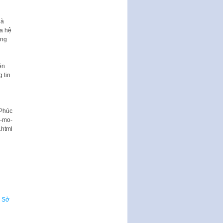
Hà
a hệ
ong
ên
 tin
n
Phúc
c-mo-
.html
n Sở