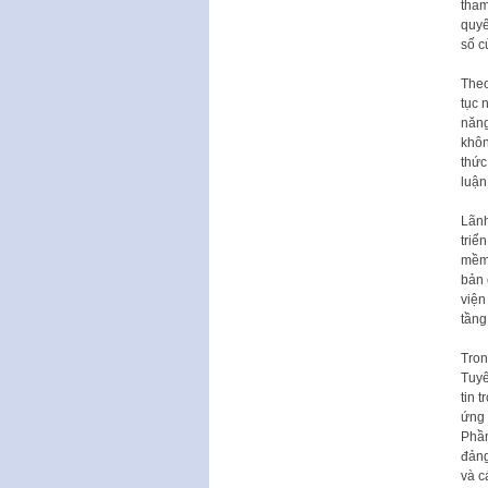
tham
quyế
số c
Theo
tục 
năng
khôn
thức
luận
Lãnh
triể
mềm 
bản 
viện
tầng
Tron
Tuyê
tin 
ứng 
Phần
đảng
và c