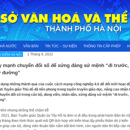
NHÀ NƯỚC
VĂN BẢN
TIN TỨC – SỰ KIỆN
THÔNG TIN CẤP PHÉP
H
1 Tháng 9, 2022
U ĐIỂM HÀ NỘI
y mạnh chuyển đổi số để xứng đáng sứ mệnh “đi trước,
 đường”
dụng những thành quả của cuộc cách mạng công nghiệp 4.0 để đổi mới hoạt đ
h Tuyên giáo Thủ đô đã tiên phong trong tuyên truyền giáo dục, nâng cao nhận
huyển đổi số trong cán bộ, đảng viên, nhân dân, xứng đáng sứ mệnh “đi trước
ng”.
 khó nhưng không thể chậm trễ
2021, Ban Tuyên giáo Quận ủy Tây Hồ là đơn vị đi đầu trong phát hành Bản tin nộ
 tháng theo hình thức quét mã QR-tích hợp với triển khai lấy phiếu thăm dò ý kiến
 giúp cán bộ, đảng viên thuận tiện nắm bắt tình hình, còn người dân thì tiếp cận 