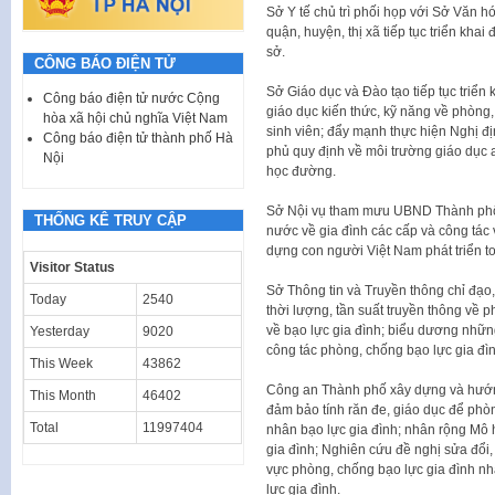
Sở Y tế chủ trì phối họp với Sở Văn
quận, huyện, thị xã tiếp tục triển khai
sở.
CÔNG BÁO ĐIỆN TỬ
Sở Giáo dục và Đào tạo tiếp tục triển 
Công báo điện tử nước Cộng
giáo dục kiến thức, kỹ năng về phòng,
hòa xã hội chủ nghĩa Việt Nam
sinh viên; đẩy mạnh thực hiện Nghị 
Công báo điện tử thành phố Hà
phủ quy định về môi trường giáo dục 
Nội
học đường.
Sở Nội vụ tham mưu UBND Thành phố t
THỐNG KÊ TRUY CẬP
nước về gia đình các cấp và công tác 
dựng con người Việt Nam phát triển to
Visitor Status
Sở Thông tin và Truyền thông chỉ đạo
Today
2540
thời lượng, tần suất truyền thông về 
về bạo lực gia đình; biểu dương nhữn
Yesterday
9020
công tác phòng, chống bạo lực gia đìn
This Week
43862
Công an Thành phố xây dựng và hướng
This Month
46402
đảm bảo tính răn đe, giáo dục để phòn
Total
11997404
nhân bạo lực gia đình; nhân rộng Mô
gia đình; Nghiên cứu đề nghị sửa đổi,
vực phòng, chống bạo lực gia đình n
lực gia đình.