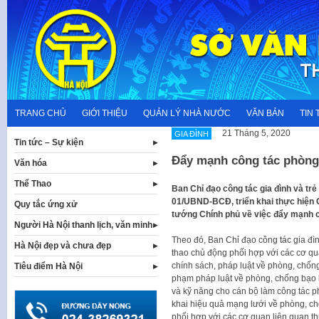
Skip
to
content
TRANG CHỦ
GIỚI THIỆU
QUẢN LÝ NHÀ NƯỚC
VĂN BẢN
TIN 
21 Tháng 5, 2020
GIA ĐÌNH
Tin tức – Sự kiện
Đẩy mạnh công tác phòng,
Văn hóa
Thể Thao
Ban Chỉ đạo công tác gia đình và t
01/UBND-BCĐ, triển khai thực hiện C
Quy tắc ứng xử
tướng Chính phủ về việc đẩy mạnh cô
Người Hà Nội thanh lịch, văn minh
Theo đó, Ban Chỉ đạo công tác gia đ
Hà Nội đẹp và chưa đẹp
thao chủ động phối hợp với các cơ qu
chính sách, pháp luật về phòng, chống
Tiêu điểm Hà Nội
phạm pháp luật về phòng, chống bạo 
và kỹ năng cho cán bộ làm công tác ph
khai hiệu quả mạng lưới về phòng, chố
phối hợp với các cơ quan liên quan th