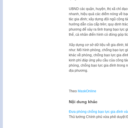
UBND các quận, huyện, thị xã chỉ đạo đ
nhanh, hiệu quả các điểm nóng về bạo
tác gia đình; xây dựng đội ngũ cộng tá
hướng dẫn của cấp trên; quy định tr
phương để xảy ra tình trạng bạo lực g
thể, cá nhân điển hình có đóng góp tí
Xây dựng cơ sở dữ liệu về gia đình; t
như: Mô hình phòng, chống bạo lực g
khác về phòng, chống bạo lực gia đình
kinh phí đáp ứng yêu cầu của công tác
phòng, chống bạo lực gia đình trong n
địa phương.
Theo
MaskOnline
Nội dung khác
Đưa phòng chống bạo lực gia đình và
​Thủ tướng Chính phủ vừa phê duyệt 