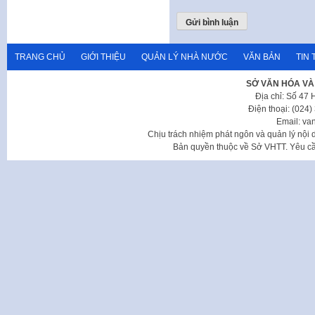
TRANG CHỦ
GIỚI THIỆU
QUẢN LÝ NHÀ NƯỚC
VĂN BẢN
TIN 
SỞ VĂN HÓA VÀ
Địa chỉ: Số 47
Điện thoại: (024
Email: va
Chịu trách nhiệm phát ngôn và quản lý nộ
Bản quyền thuộc về Sở VHTT. Yêu cầu 