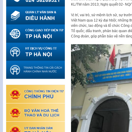
KL/TW năm 2013; Nghị quyết 02- NQ
Vị trí, vai trò, sứ mệnh lịch sử, sự t
Việt Nam qua 12 kỳ đại hbội; những t
viên chức, lao động và tổ chức Công 
Tổ quốc; đấu tranh, phản bác quan điểm
Công đoàn, góp phần bảo vệ nền tảng