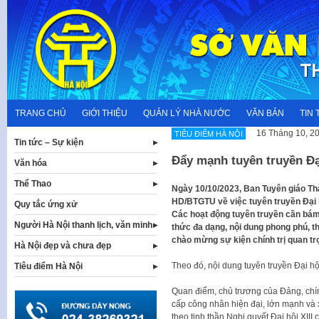
Skip
to
content
TRANG CHỦ
GIỚI THIỆU
QUẢN LÝ NHÀ NƯỚC
VĂN BẢN
TIN 
16 Tháng 10, 2
TIÊU ĐIỂM HÀ NỘI
Tin tức – Sự kiện
Đẩy mạnh tuyên truyền Đạ
Văn hóa
Thể Thao
Ngày 10/10/2023, Ban Tuyên giáo T
HD/BTGTU về việc tuyên truyền Đại h
Quy tắc ứng xử
Các hoạt động tuyên truyền cần bám
Người Hà Nội thanh lịch, văn minh
thức đa dạng, nội dung phong phú, thi
chào mừng sự kiện chính trị quan tr
Hà Nội đẹp và chưa đẹp
Theo đó, nội dung tuyên truyền Đại hộ
Tiêu điểm Hà Nội
Quan điểm, chủ trương của Đảng, chí
cấp công nhân hiện đại, lớn mạnh v
theo tinh thần Nghị quyết Đại hội XII