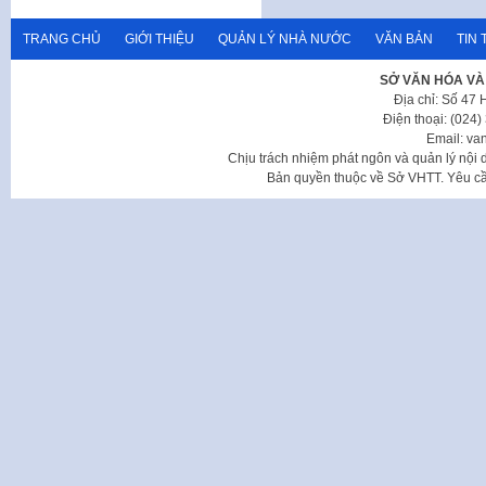
TRANG CHỦ
GIỚI THIỆU
QUẢN LÝ NHÀ NƯỚC
VĂN BẢN
TIN 
SỞ VĂN HÓA VÀ
Địa chỉ: Số 47
Điện thoại: (024
Email: va
Chịu trách nhiệm phát ngôn và quản lý nộ
Bản quyền thuộc về Sở VHTT. Yêu cầu 