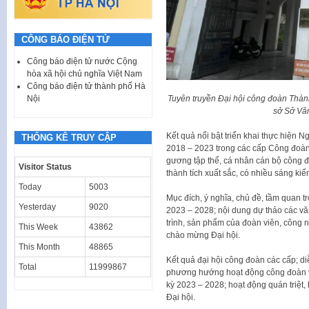
CÔNG BÁO ĐIỆN TỬ
Công báo điện tử nước Cộng
hòa xã hội chủ nghĩa Việt Nam
Công báo điện tử thành phố Hà
Nội
Tuyên truyền Đại hội công đoàn Thành
sở Sở Vă
Kết quả nổi bật triển khai thực hiện 
THỐNG KÊ TRUY CẬP
2018 – 2023 trong các cấp Công đoàn
gương tập thể, cá nhân cán bộ công đo
Visitor Status
thành tích xuất sắc, có nhiều sáng kiế
Today
5003
Mục đích, ý nghĩa, chủ đề, tầm quan t
Yesterday
9020
2023 – 2028; nội dung dự thảo các văn 
trình, sản phẩm của đoàn viên, công 
This Week
43862
chào mừng Đại hội.
This Month
48865
Kết quả đại hội công đoàn các cấp; di
Total
11999867
phương hướng hoạt động công đoàn v
kỳ 2023 – 2028; hoạt động quán triệt, 
Đại hội.