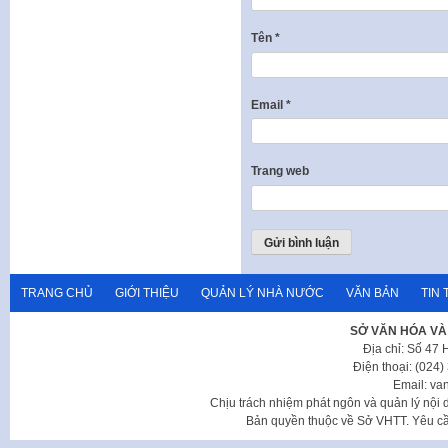
Tên
*
Email
*
Trang web
TRANG CHỦ
GIỚI THIỆU
QUẢN LÝ NHÀ NƯỚC
VĂN BẢN
TIN 
SỞ VĂN HÓA VÀ
Địa chỉ: Số 47
Điện thoại: (024
Email: va
Chịu trách nhiệm phát ngôn và quản lý nộ
Bản quyền thuộc về Sở VHTT. Yêu cầu 