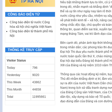
Nêu bật những thành tựu to lớn, có ý 
trong đó, nhấn mạnh và khẳng định “đấ
thế và uy tín như ngày nay làm rõ thời
CÔNG BÁO ĐIỆN TỬ
nước cũng như yêu cầu, nhiệm vụ xây 
về phát triển kinh tế – xã hội, nâng c
Công báo điện tử nước Cộng
vững chắc độc lập, chủ quyền và toàn
hòa xã hội chủ nghĩa Việt Nam
thông tin, quan điểm sai trái, xuyên tạ
Công báo điện tử thành phố Hà
mạng tháng Tám, vai trò lãnh đạo củ
Nội
Bên cạnh đó, phản ánh kịp thời không
trong nhân dân; các phong trào thi đu
THỐNG KÊ TRUY CẬP
Đại hội Thi đua yêu nước thành phố H
nước toàn quốc lần thứ X, chào mừng 
Visitor Status
Đại hội đại biểu Đảng bộ thành phố Hà
XIII của Đảng và kỷ niệm 1010 năm T
Today
796
Thông qua các hoạt động kỷ niệm, tuy
Yesterday
9020
Thủ đô nhằm khẳng định vị trí, tầm vóc
This Week
43862
sự ra đời của nước Việt Nam Dân chủ 
Nam) trong lịch sử đấu tranh dựng nướ
This Month
44658
của Đảng Cộng sản Việt Nam, của Chủ 
dân tộc, xây dựng và bảo vệ Tổ quốc; 
Total
11995661
đạo đúng đắn của Đảng và con đường