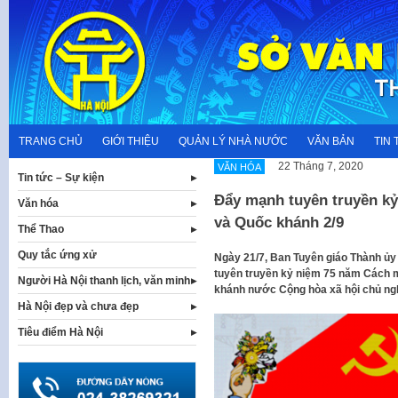
Skip
to
content
TRANG CHỦ
GIỚI THIỆU
QUẢN LÝ NHÀ NƯỚC
VĂN BẢN
TIN 
22 Tháng 7, 2020
VĂN HÓA
Tin tức – Sự kiện
Đẩy mạnh tuyên truyền k
Văn hóa
và Quốc khánh 2/9
Thể Thao
Quy tắc ứng xử
Ngày 21/7, Ban Tuyên giáo Thành ủ
tuyên truyền kỷ niệm 75 năm Cách m
Người Hà Nội thanh lịch, văn minh
khánh nước Cộng hòa xã hội chủ nghĩ
Hà Nội đẹp và chưa đẹp
Tiêu điểm Hà Nội