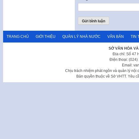
TRANG CHỦ
GIỚI THIỆU
QUẢN LÝ NHÀ NƯỚC
VĂN BẢN
TIN 
SỞ VĂN HÓA VÀ
Địa chỉ: Số 47
Điện thoại: (024
Email: va
Chịu trách nhiệm phát ngôn và quản lý nộ
Bản quyền thuộc về Sở VHTT. Yêu cầu 