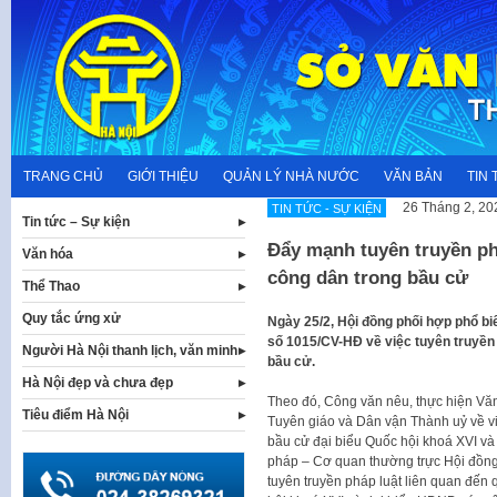
Skip
to
content
TRANG CHỦ
GIỚI THIỆU
QUẢN LÝ NHÀ NƯỚC
VĂN BẢN
TIN 
26 Tháng 2, 20
TIN TỨC - SỰ KIỆN
Tin tức – Sự kiện
Đẩy mạnh tuyên truyền ph
Văn hóa
công dân trong bầu cử
Thể Thao
Quy tắc ứng xử
Ngày 25/2, Hội đồng phối hợp phổ bi
số 1015/CV-HĐ về việc tuyên truyền 
Người Hà Nội thanh lịch, văn minh
bầu cử.
Hà Nội đẹp và chưa đẹp
Theo đó, Công văn nêu, thực hiện V
Tiêu điểm Hà Nội
Tuyên giáo và Dân vận Thành uỷ về vi
bầu cử đại biểu Quốc hội khoá XVI v
pháp – Cơ quan thường trực Hội đồn
tuyên truyền pháp luật liên quan đến