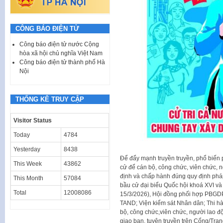
CÔNG BÁO ĐIỆN TỬ
Công báo điện tử nước Cộng
hòa xã hội chủ nghĩa Việt Nam
Công báo điện tử thành phố Hà
Nội
THỐNG KÊ TRUY CẬP
Visitor Status
Today
4784
Yesterday
8438
Để đẩy mạnh truyền truyền, phổ biến 
This Week
43862
cử để cán bộ, công chức, viên chức, n
định và chấp hành đúng quy định phá
This Month
57084
bầu cử đại biểu Quốc hội khoá XVI v
Total
12008086
15/3/2026), Hội đồng phối hợp PBGDP
TAND; Viện kiểm sát Nhân dân; Thi h
bộ, công chức,viên chức, người lao đ
giao ban, tuyên truyền trên Cổng/Tran