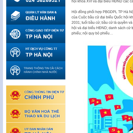
hội khoá XVI và đại biểu HĐND các c
Hội đồng phối hợp PBGDPL TP Hà Nội y
của Cuộc bầu cử đại biểu Quốc hội k
2031; tuổi bầu cử; bầu cử là quyền và
hội và đại biểu HĐND; danh sách cử tr
phiếu; nội quy bỏ phiếu…