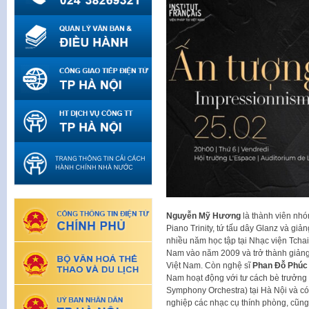
Nguyễn Mỹ Hương
là thành viên nhó
Piano Trinity, tứ tấu dây Glanz và gi
nhiều năm học tập tại Nhạc viện Tcha
Nam vào năm 2009 và trở thành giảng
Việt Nam. Còn nghệ sĩ
Phan Đỗ Phúc
Nam hoạt động với tư cách bè trưởng
Symphony Orchestra) tại Hà Nội và có
nghiệp các nhạc cụ thính phòng, cũng