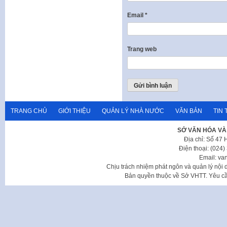
Email
*
Trang web
TRANG CHỦ
GIỚI THIỆU
QUẢN LÝ NHÀ NƯỚC
VĂN BẢN
TIN 
SỞ VĂN HÓA VÀ
Địa chỉ: Số 47
Điện thoại: (024
Email: va
Chịu trách nhiệm phát ngôn và quản lý nộ
Bản quyền thuộc về Sở VHTT. Yêu cầu 