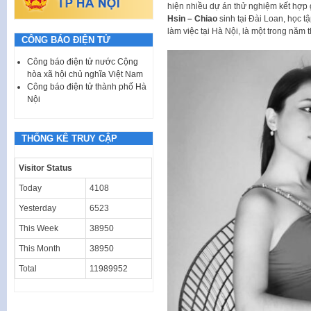
hiện nhiều dự án thử nghiệm kết hợp 
Hsin – Chiao
sinh tại Đài Loan, học t
làm việc tại Hà Nội, là một trong năm
CÔNG BÁO ĐIỆN TỬ
Công báo điện tử nước Cộng
hòa xã hội chủ nghĩa Việt Nam
Công báo điện tử thành phố Hà
Nội
THỐNG KÊ TRUY CẬP
Visitor Status
Today
4108
Yesterday
6523
This Week
38950
This Month
38950
Total
11989952