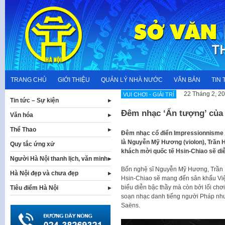
Skip
to
content
TRANG CHỦ
GIỚI THIỆU
QUẢN LÝ NHÀ NƯỚC
VĂN BẢN
TIN 
22 Tháng 2, 2
VUI CHƠI - GIẢI TRÍ
Tin tức – Sự kiện
Đêm nhạc ‘Ấn tượng’ của 
Văn hóa
Thể Thao
Đêm nhạc cổ điển Impressionnisme (
là Nguyễn Mỹ Hương (violon), Trần H
Quy tắc ứng xử
khách mời quốc tế Hsin-Chiao sẽ diễ
Người Hà Nội thanh lịch, văn minh
Bốn nghệ sĩ Nguyễn Mỹ Hương, Trần H
Hà Nội đẹp và chưa đẹp
Hsin-Chiao sẽ mang đến sân khấu Viện
biểu diễn bậc thầy mà còn bởi lối ch
Tiêu điểm Hà Nội
soạn nhạc danh tiếng người Pháp như
Saëns.