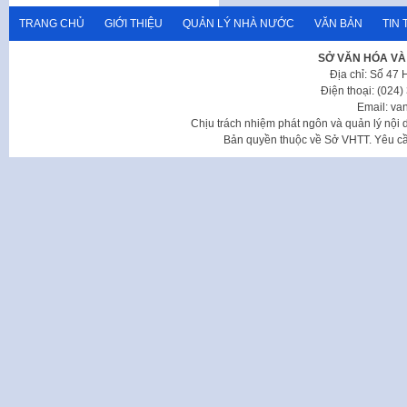
TRANG CHỦ
GIỚI THIỆU
QUẢN LÝ NHÀ NƯỚC
VĂN BẢN
TIN 
SỞ VĂN HÓA VÀ
Địa chỉ: Số 47
Điện thoại: (024
Email: va
Chịu trách nhiệm phát ngôn và quản lý nộ
Bản quyền thuộc về Sở VHTT. Yêu cầu 