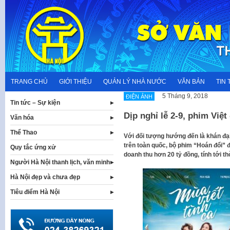
Skip
to
content
TRANG CHỦ
GIỚI THIỆU
QUẢN LÝ NHÀ NƯỚC
VĂN BẢN
TIN 
5 Tháng 9, 2018
ĐIỆN ẢNH
Tin tức – Sự kiện
Dịp nghỉ lễ 2-9, phim Việt
Văn hóa
Thể Thao
Với đối tượng hướng đến là khán đại
trên toàn quốc, bộ phim “Hoán đổi” 
Quy tắc ứng xử
doanh thu hơn 20 tỷ đồng, tính tới thờ
Người Hà Nội thanh lịch, văn minh
Hà Nội đẹp và chưa đẹp
Tiêu điểm Hà Nội