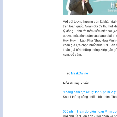
Với đối tượng hướng đến là khán đại 
trên toàn quốc,
Hoán đổi
đã thu hút k
tỷ đồng – tính tới thời điểm hiện tại 
gương mặt đình đám của làng giải tr
Huy, Huỳnh Lập, Khả Như, Hứa Minh Đ
khán giả lựa chọn nhất mùa 2.9. Bên 
khán giả bởi những thông điệp gần gũi
xem, dễ cảm.
Theo
MaskOnline
Nội dung khác
‘Tháng năm rực rỡ’ lọt top 5 phim Việ
Sau 1 tháng công chiếu, bộ phim ‘Thán
550 phim tham dự Liên hoan Phim quố
Với chủ đề “Điện ảnh - Hội nhập và p