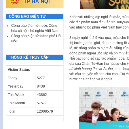
CÔNG BÁO ĐIỆN TỬ
Khác với những dịp nghỉ lễ khác, mùa 
các tác phẩm bom tấn đến từ Hollywood
Công báo điện tử nước Cộng
vào những bộ phim Việt Nam hay dòng
hòa xã hội chủ nghĩa Việt Nam
Công báo điện tử thành phố Hà
3 ngày nghỉ lễ 2.9 vừa qua, mặc cho 
Nội
thị trường phim giải trí như thường l
lễ, dễ dàng nhận ra sự thiếu vắng củ
dòng phim ngoại độc lập và phim Việt 
THỐNG KÊ TRUY CẬP
Nổi bật trong số các tác phẩm ngoại,
gia của Chân Tử Đan thu hút sự chú ý 
hè kinh hoàng ’84
và
Ác thú
, phim hoạ
Visitor Status
với câu chuyện về tình cha con,
Chị th
Today
5277
hước nhẹ nhàng và ý nghĩa.
Yesterday
8438
This Week
43862
This Month
57577
Total
12008579