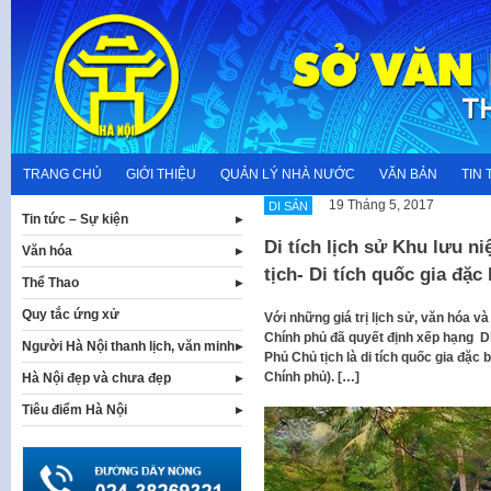
Skip
to
content
TRANG CHỦ
GIỚI THIỆU
QUẢN LÝ NHÀ NƯỚC
VĂN BẢN
TIN 
19 Tháng 5, 2017
DI SẢN
Tin tức – Sự kiện
Di tích lịch sử Khu lưu n
Văn hóa
tịch- Di tích quốc gia đặc 
Thể Thao
Quy tắc ứng xử
Với những giá trị lịch sử, văn hóa v
Chính phủ đã quyết định xếp hạng Di 
Người Hà Nội thanh lịch, văn minh
Phủ Chủ tịch là di tích quốc gia đặc 
Chính phủ). […]
Hà Nội đẹp và chưa đẹp
Tiêu điểm Hà Nội