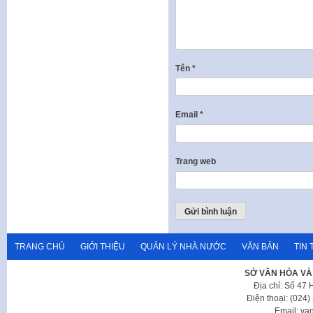
Tên
*
Email
*
Trang web
TRANG CHỦ
GIỚI THIỆU
QUẢN LÝ NHÀ NƯỚC
VĂN BẢN
TIN 
SỞ VĂN HÓA VÀ
Địa chỉ: Số 47
Điện thoại: (024
Email: va