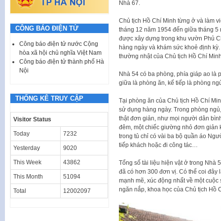
Nhà 67.
Chủ tịch Hồ Chí Minh từng ở và làm vi
CÔNG BÁO ĐIỆN TỬ
tháng 12 năm 1954 đến giữa tháng 5 
được xây dựng trong khu vườn Phủ Ch
Công báo điện tử nước Cộng
hàng ngày và khám sức khoẻ định kỳ. 
hòa xã hội chủ nghĩa Việt Nam
thường nhật của Chủ tịch Hồ Chí Minh
Công báo điện tử thành phố Hà
Nội
Nhà 54 có ba phòng, phía giáp ao là p
giữa là phòng ăn, kế tiếp là phòng ng
THỐNG KÊ TRUY CẬP
Tại phòng ăn của Chủ tịch Hồ Chí Mi
sử dụng hàng ngày. Trong phòng ngủ,
thật đơn giản, như mọi người dân bì
Visitor Status
đêm, một chiếc giường nhỏ đơn giản k
Today
7232
trong tủ chỉ có vài ba bộ quần áo Ng
tiếp khách hoặc đi công tác…
Yesterday
9020
This Week
43862
Tổng số tài liệu hiện vật ở trong Nhà 5
đã có hơn 300 đơn vị. Có thể coi đây
This Month
51094
mạnh mẽ, xúc động nhất về một cuộc s
ngăn nắp, khoa học của Chủ tịch Hồ C
Total
12002097