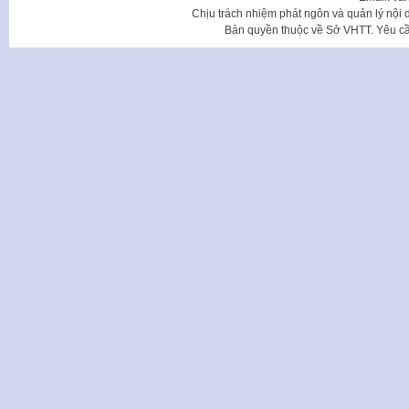
Chịu trách nhiệm phát ngôn và quản lý nộ
Bản quyền thuộc về Sở VHTT. Yêu cầu 