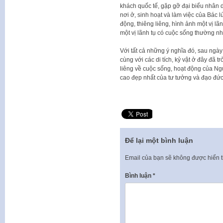
khách quốc tế, gặp gỡ đại biểu nhân d
nơi ở, sinh hoạt và làm việc của Bác lú
động, thiêng liêng, hình ảnh một vị lã
một vị lãnh tụ có cuộc sống thường nhậ
Với tất cả những ý nghĩa đó, sau ngày
cùng với các di tích, kỷ vật ở đây đã 
liêng về cuộc sống, hoạt động của Ngư
cao đẹp nhất của tư tưởng và đạo đức
Để lại một bình luận
Email của bạn sẽ không được hiển t
Bình luận
*