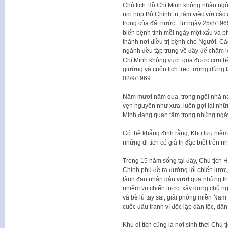
Chủ tịch Hồ Chí Minh không nhận ngô
nơi họp Bộ Chính trị, làm việc với c
trọng của đất nước. Từ ngày 25/8/1969
biến bệnh tình mỗi ngày một xấu và ph
thành nơi điều trị bệnh cho Người. Các
ngành đều tập trung về đây để chăm lo
Chí Minh không vượt qua được cơn bệ
giường và cuốn lịch treo tường dừng lạ
02/9/1969.
Năm mươi năm qua, trong ngôi nhà này,
vẹn nguyên như xưa, luôn gợi lại nh
Minh đang quan tâm trong những ngày
Có thể khẳng định rằng, Khu lưu niệm 
những di tích có giá trị đặc biệt trên 
Trong 15 năm sống tại đây, Chủ tịch 
Chính phủ đề ra đường lối chiến lượ
lãnh đạo nhân dân vượt qua những thử
nhiệm vụ chiến lược: xây dựng chủ ng
và bè lũ tay sai, giải phóng miền Nam 
cuộc đấu tranh vì độc lập dân tộc, dân 
Khu di tích cũng là nơi sinh thời Chủ 