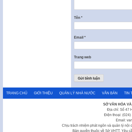
Tên
*
Email
*
Trang web
TRANG CHỦ
GIỚI THIỆU
QUẢN LÝ NHÀ NƯỚC
VĂN BẢN
TIN 
SỞ VĂN HÓA VÀ
Địa chỉ: Số 47
Điện thoại: (024
Email: va
Chịu trách nhiệm phát ngôn và quản lý nộ
Bản quyền thuộc về Sở VHTT. Yêu cầu 