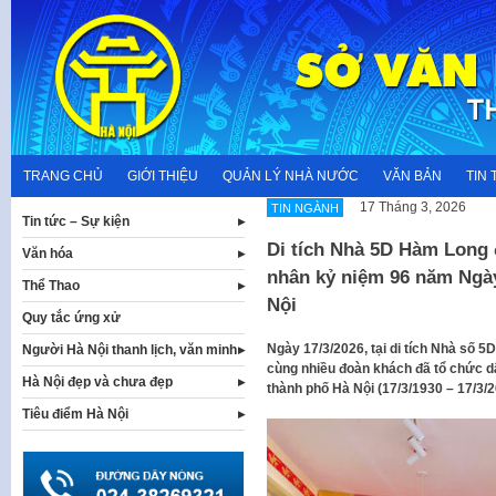
Skip
to
content
TRANG CHỦ
GIỚI THIỆU
QUẢN LÝ NHÀ NƯỚC
VĂN BẢN
TIN 
17 Tháng 3, 2026
TIN NGÀNH
Tin tức – Sự kiện
Di tích Nhà 5D Hàm Long
Văn hóa
nhân kỷ niệm 96 năm Ngày
Thể Thao
Nội
Quy tắc ứng xử
Ngày 17/3/2026, tại di tích Nhà số 
Người Hà Nội thanh lịch, văn minh
cùng nhiều đoàn khách đã tổ chức 
Hà Nội đẹp và chưa đẹp
thành phố Hà Nội (17/3/1930 – 17/3/2
Tiêu điểm Hà Nội