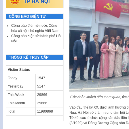
CÔNG BÁO ĐIỆN TỬ
Công báo điện tử nước Cộng
hòa xã hội chủ nghĩa Việt Nam
Công báo điện tử thành phố Hà
Nội
THỐNG KÊ TRUY CẬP
Visitor Status
Today
1547
Yesterday
5147
This Week
29866
Các đoàn khách đến tham quan, tìm h
This Month
29866
Vào đầu thế kỷ XX, dưới ảnh hưởng 
Total
11980868
Nga, Hà Nội trở thành trung tâm hội 
Từ đó, các tổ chức cộng sản đầu tiên 
(3/1929) và Đông Dương Cộng sản Đả