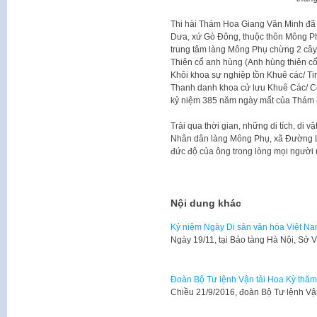
Thi hài Thám Hoa Giang Văn Minh đã 
Dưa, xứ Gò Đông, thuộc thôn Mông P
trung tâm làng Mông Phụ chừng 2 cây 
Thiên cổ anh hùng (Anh hùng thiên cổ)
Khôi khoa sự nghiệp tồn Khuê các/ Ti
Thanh danh khoa cử lưu Khuê Các/ C
kỷ niệm 385 năm ngày mất của Thám
Trải qua thời gian, những di tích, di
Nhân dân làng Mông Phụ, xã Đường Lâm
đức độ của ông trong lòng mọi người 
Nội dung khác
Kỷ niệm Ngày Di sản văn hóa Việt N
​Ngày 19/11, tại Bảo tàng Hà Nội, Sở
Đoàn Bộ Tư lệnh Vận tải Hoa Kỳ thăm 
Chiều 21/9/2016, đoàn Bộ Tư lệnh Vậ