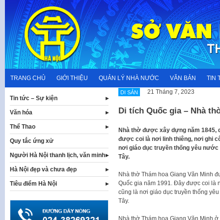
Skip
to
content
TRANG CHỦ
GIỚI THIỆU
QUẢN LÝ NHÀ NƯỚC
VĂN BẢN
TIN 
21 Tháng 7, 2023
DI SẢN
Tin tức – Sự kiện
Di tích Quốc gia – Nhà t
Văn hóa
Thể Thao
Nhà thờ được xây dựng năm 1845, 
được coi là nơi linh thiêng, nơi ghi
Quy tắc ứng xử
nơi giáo dục truyền thống yêu nước
Người Hà Nội thanh lịch, văn minh
Tây.
Hà Nội đẹp và chưa đẹp
Nhà thờ Thám hoa Giang Văn Minh đượ
Quốc gia năm 1991. Đây được coi là n
Tiêu điểm Hà Nội
cũng là nơi giáo dục truyền thống yê
Tây.
Nhà thờ Thám hoa Giang Văn Minh ở 