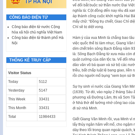
vế đối bắt buộc sứ thần nước Đại Việt đố
nghĩa là: Cột đồng đến nay rêu đã xa
áp thành công cuộc khởi nghĩa Hai Bà
CÔNG BÁO ĐIỆN TỬ
mấy chữ: “Đồng trụ chiết, Giao Chỉ diệ
Chỉ sẽ bị diệt vong.
Công báo điện tử nước Cộng
hòa xã hội chủ nghĩa Việt Nam
Hàm ý của vua Minh là chẳng bao lâu n
Công báo điện tử thành phố Hà
việc quốc thể bị làm nhục, Giang Vă
Nội
dìm chết trên sông Bạch Đằng năm 938
là: Sông Bạch Đằng từ xưa máu còn đỏ
quật cường của dân tộc ta. Vế đối nh
THỐNG KÊ TRUY CẬP
đảo văn võ bá quan và sứ bộ các nước
triều, bất chấp luật lệ bang giao, li
Visitor Status
rồi cho người mổ bụng “xem bọn sứ th
Today
5112
Sự hy sinh vì nước của Giang Văn Mi
Yesterday
5147
(1639). Từ đó, vào ngày 2 tháng Sáu
phương xã Đường Lâm, thị xã Sơn Tây
This Week
33431
ở Nhà thờ để tưởng nhớ công lao của v
This Month
33431
đi sứ nhà Minh.
Total
11984433
Giết Giang Văn Minh rồi, vua Minh vì n
lấy thủy ngân hãm vết mổ, cho ngậm n
dày theo lối trong quan ngoài quách, t