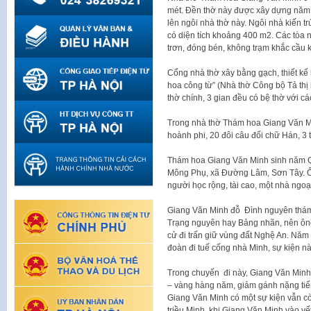
mét. Đền thờ này được xây dựng năm
lên ngôi nhà thờ này. Ngôi nhà kiến t
có diện tích khoảng 400 m2. Các tòa 
trơn, đóng bén, không trạm khắc cầu k
Cổng nhà thờ xây bằng gạch, thiết kế
hoa công từ” (Nhà thờ Công bộ Tả th
thờ chính, 3 gian đều có bệ thờ với c
Trong nhà thờ Thám hoa Giang Văn Min
hoành phi, 20 đôi câu đối chữ Hán, 3 
Thám hoa Giang Văn Minh sinh năm Qu
Mông Phụ, xã Đường Lâm, Sơn Tây. Ôn
người học rộng, tài cao, một nhà ngo
Giang Văn Minh đỗ Đình nguyên thám 
Trạng nguyên hay Bảng nhãn, nên ông 
cử đi trấn giữ vùng đất Nghệ An. Năm
đoàn đi tuế cống nhà Minh, sự kiện nà
Trong chuyến đi này, Giang Văn Minh
– vàng hàng năm, giảm gánh nặng tiến
Giang Văn Minh có một sự kiện vẫn cò
triều Minh, khi Giang Văn Minh vào y