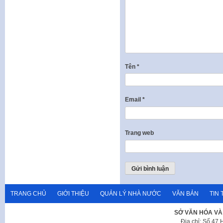
Tên
*
Email
*
Trang web
TRANG CHỦ
GIỚI THIỆU
QUẢN LÝ NHÀ NƯỚC
VĂN BẢN
TIN 
SỞ VĂN HÓA VÀ
Địa chỉ: Số 47