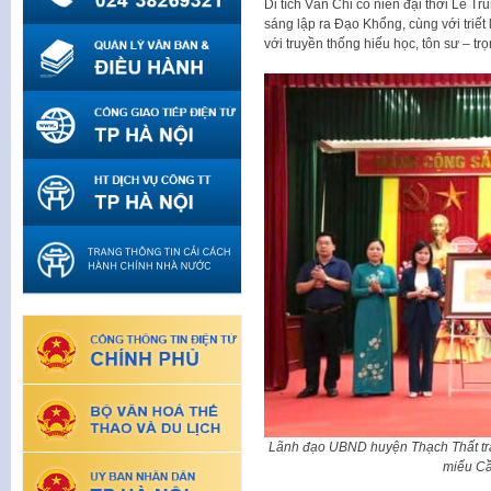
Di tích Văn Chỉ có niên đại thời Lê 
sáng lập ra Đạo Khổng, cùng với triết l
với truyền thống hiếu học, tôn sư – tr
Lãnh đạo UBND huyện Thạch Thất trao
miếu C