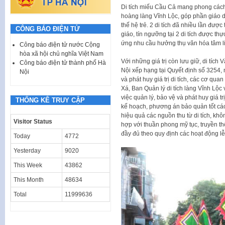
Di tích miếu Cầu Cả mang phong cách 
hoàng làng Vĩnh Lộc, góp phần giáo 
thế hệ trẻ. 2 di tích đã nhiều lần được 
CÔNG BÁO ĐIỆN TỬ
giáo, tín ngưỡng tại 2 di tích được t
ứng nhu cầu hưởng thụ văn hóa tâm l
Công báo điện tử nước Cộng
hòa xã hội chủ nghĩa Việt Nam
Với những giá trị còn lưu giữ, di tí
Công báo điện tử thành phố Hà
Nội xếp hạng tại Quyết định số 3254, 
Nội
và phát huy giá trị di tích, các cơ 
Xá, Ban Quản lý di tích làng Vĩnh Lộc 
việc quản lý, bảo vệ và phát huy giá t
THỐNG KÊ TRUY CẬP
kế hoạch, phương án bảo quản tốt các h
hiệu quả các nguồn thu từ di tích, kh
Visitor Status
hợp với thuần phong mỹ tục, truyền t
đầy đủ theo quy định các hoạt động lễ h
Today
4772
Yesterday
9020
This Week
43862
This Month
48634
Total
11999636