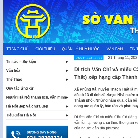
Skip
to
content
TRANG CHỦ
GIỚI THIỆU
QUẢN LÝ NHÀ NƯỚC
VĂN BẢN
TIN 
21 Tháng 11, 202
VĂN HÓA CƠ SỞ
Tin tức – Sự kiện
Di tích Văn Chỉ và miếu 
Văn hóa
Thất) xếp hạng cấp Thành
Thể Thao
Quy tắc ứng xử
Xã Phùng Xá, huyện Thạch Thất là một
đó có 13 di tích đã được Nhà nước xế
Người Hà Nội thanh lịch, văn minh
Thành phố). Những năm qua, cán bộ 
công tác quản lý, bảo tồn và phát huy g
Hà Nội đẹp và chưa đẹp
Tiêu điểm Hà Nội
Di tích Văn Chỉ và miếu Cầu Cả (làng
vẫn tồn tại, vững chãi theo thời gian 
của người dân địa phương.