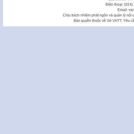
Điện thoại: (024
Email: va
Chịu trách nhiệm phát ngôn và quản lý nộ
Bản quyền thuộc về Sở VHTT. Yêu cầu 