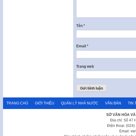
Tên
*
Email
*
Trang web
TRANG CHỦ
GIỚI THIỆU
QUẢN LÝ NHÀ NƯỚC
VĂN BẢN
TIN 
SỞ VĂN HÓA VÀ
Địa chỉ: Số 47
Điện thoại: (024
Email: va