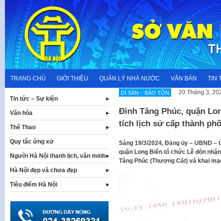
Skip
to
content
TRANG CHỦ
GIỚI THIỆU
QUẢN LÝ NHÀ NƯỚC
VĂN BẢN
TIN 
20 Tháng 3, 20
DI SẢN – BẢO TỒN
Tin tức – Sự kiện
Đình Tăng Phúc, quận Lon
Văn hóa
tích lịch sử cấp thành ph
Thể Thao
Quy tắc ứng xử
Sáng 19/3/2024, Đảng ủy – UBND –
quận Long Biên tổ chức Lễ đón nhận 
Người Hà Nội thanh lịch, văn minh
Tăng Phúc (Thượng Cát) và khai mạc
Hà Nội đẹp và chưa đẹp
Tiêu điểm Hà Nội