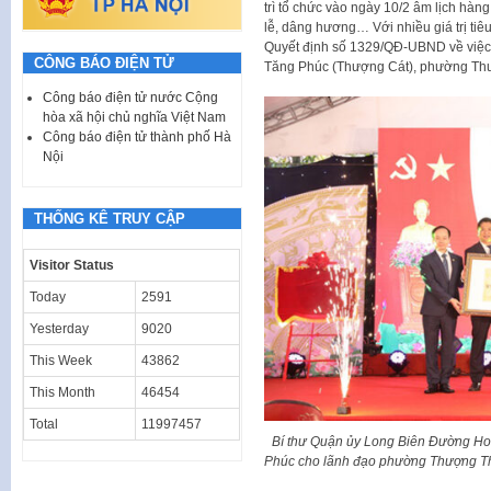
trì tổ chức vào ngày 10/2 âm lịch hàng
lễ, dâng hương… Với nhiều giá trị ti
Quyết định số 1329/QĐ-UBND về việc x
CÔNG BÁO ĐIỆN TỬ
Tăng Phúc (Thượng Cát), phường Th
Công báo điện tử nước Cộng
hòa xã hội chủ nghĩa Việt Nam
Công báo điện tử thành phố Hà
Nội
THỐNG KÊ TRUY CẬP
Visitor Status
Today
2591
Yesterday
9020
This Week
43862
This Month
46454
Total
11997457
Bí thư Quận ủy Long Biên Đường Hoà
Phúc cho lãnh đạo phường Thượng Tha