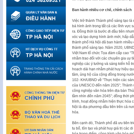
Ban hành nhiều cơ chế, chính sách
Việc trở thành Thành phố sáng tạo là 
bá hình ảnh trong tất cả các lĩnh vực
ra. Đồng thời là bước đi đầu tiên như
vóc và tạo dựng hình ảnh mới, hấp d
thành phố Hà Nội đã ban hành nhiều c
thành phố sáng tạo. Năm 2020, UBND
Việt Nam tổ chức Tọa đàm cấp cao “T
nhằm trao đổi với các chuyên gia uy t
nghiệp các ý tưởng và sáng kiến hỗ t
hoạch dài hạn nhằm phát huy hiệu quả,
tâm, ủng hộ của cộng đồng trong nướ
102- KH/UBND về “Thực hiện các sáng
của UNESCO đến năm 2025”; Thành ủy
công nghiệp văn hóa trên địa bàn Th
tầm nhìn đến năm 2045”; đồng thời ph
trình, hoạt động nhằm hiện thực hóa
Nội là địa phương đầu tiên trên cả nư
hóa.
Bên cạnh đó, Thành phố đã ưu tiên tri
tu bổ, tôn tạo và phát huy giá trị các d
hóa trọng điểm, công trình văn hóa m