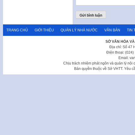
TRANG CHỦ
GIỚI THIỆU
QUẢN LÝ NHÀ NƯỚC
VĂN BẢN
TIN 
SỞ VĂN HÓA VÀ
Địa chỉ: Số 47
Điện thoại: (024
Email: va
Chịu trách nhiệm phát ngôn và quản lý nộ
Bản quyền thuộc về Sở VHTT. Yêu cầu 