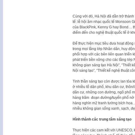
Cùng với đó, Hà Nội đã dần trở thành
tế: lễ hội âm nhạc quốc tế Monsoon G
của BlackPink, Kenny G hay Bond… th
điểm đến cho nghệ thuật quốc tế ở khu
Để thực hiện mục tiêu đưa hoạt động s
trong mọi tầng lớp Nhân dân, huy độn
phối hợp với các bên liên quan triển kh
phát triển bền vững cho các tầng lớp N
không gian sáng tạo Hà Nội”, “Thiết 
Nội sáng tạo”, “Thiết kế nghệ thuật 
Tinh thần sáng tạo còn được lan tỏa
ở nhiều tổ dân phố, khu dân cư, thôn/
dân cư, những con đường, ngõ phố mộ
hàng trăm đoạn đường/tuyến phố nở 
hàng nghìn m2 tranh tường bích họa…
nhiều không gian sống xanh, sạch, đ
Hình thành các trung tâm sáng tạo
Thực hiện các cam kết với UNESCO, H