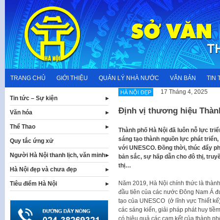
Skip
to
content
TRANG CHỦ
GIỚI THIỆU
QUẢN LÝ NHÀ NƯỚC
VĂN BẢN
TIN 
17 Tháng 4, 2025
HÀ NỘI ĐẸP
Tin tức – Sự kiện
Định vị thương hiệu Thàn
Văn hóa
Thể Thao
Thành phố Hà Nội đã luôn nỗ lực triể
sáng tạo thành nguồn lực phát triển
Quy tắc ứng xử
với UNESCO. Đồng thời, thúc đẩy phá
Người Hà Nội thanh lịch, văn minh
bản sắc, sự hấp dẫn cho đô thị, tru
thị…
Hà Nội đẹp và chưa đẹp
Năm 2019, Hà Nội chính thức là thành 
Tiêu điểm Hà Nội
đầu tiên của các nước Đông Nam Á đ
tạo của UNESCO (ở lĩnh vực Thiết kế).
các sáng kiến, giải pháp phát huy tiề
có hiệu quả các cam kết của thành p