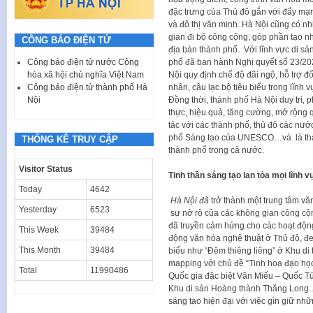
đặc trưng của Thủ đô gắn với đẩy mạn
và đô thị văn minh. Hà Nội cũng có nh
gian đi bộ công cộng, góp phần tạo n
CÔNG BÁO ĐIỆN TỬ
địa bàn thành phố. Với lĩnh vực di s
phố đã ban hành Nghị quyết số 23/2
Công báo điện tử nước Cộng
Nội quy định chế độ đãi ngộ, hỗ trợ đố
hòa xã hội chủ nghĩa Việt Nam
nhân, câu lạc bộ tiêu biểu trong lĩnh 
Công báo điện tử thành phố Hà
Đồng thời, thành phố Hà Nội duy trì, p
Nội
thực, hiệu quả, tăng cường, mở rộng 
tác với các thành phố, thủ đô các nướ
phố Sáng tạo của UNESCO…và là thành v
THỐNG KÊ TRUY CẬP
thành phố trong cả nước.
Visitor Status
Tinh thần sáng tạo lan tỏa mọi lĩnh v
Today
4642
Hà Nội đã
trở thành một trung tâm vă
Yesterday
6523
sự nở rộ của các không gian công cộn
đã truyền cảm hứng cho các hoạt động 
This Week
39484
động văn hóa nghệ thuật ở Thủ đô, đem
This Month
39484
biểu như “Đêm thiêng liêng” ở Khu di
mapping với chủ đề “Tinh hoa đạo học
Total
11990486
Quốc gia đặc biệt Văn Miếu – Quốc T
Khu di sản Hoàng thành Thăng Long…Đ
sáng tạo hiện đại với việc gìn giữ nhữ