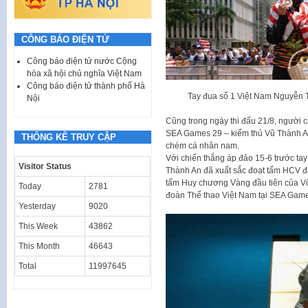
CÔNG BÁO ĐIỆN TỬ
Công báo điện tử nước Cộng
hòa xã hội chủ nghĩa Việt Nam
Công báo điện tử thành phố Hà
Tay đua số 1 Việt Nam Nguyễn 
Nội
Cũng trong ngày thi đấu 21/8, người
SEA Games 29 – kiếm thủ Vũ Thành A
THỐNG KÊ TRUY CẬP
chém cá nhân nam.
Với chiến thắng áp đảo 15-6 trước tay
Visitor Status
Thành An đã xuất sắc đoạt tấm HCV đ
tấm Huy chương Vàng đầu tiên của Vũ
Today
2781
đoàn Thể thao Việt Nam tại SEA Gam
Yesterday
9020
This Week
43862
This Month
46643
Total
11997645