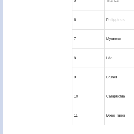
5
Thái Lan
6
Philippines
7
Myanmar
8
Lào
9
Brunei
10
Campuchia
11
Đông Timor