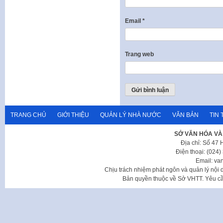
Email
*
Trang web
TRANG CHỦ
GIỚI THIỆU
QUẢN LÝ NHÀ NƯỚC
VĂN BẢN
TIN 
SỞ VĂN HÓA VÀ
Địa chỉ: Số 47
Điện thoại: (024
Email: va
Chịu trách nhiệm phát ngôn và quản lý nộ
Bản quyền thuộc về Sở VHTT. Yêu cầu 