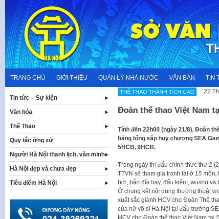
Skip
to
content
TRANG CHỦ
GIỚI THIỆU
QUẢN LÝ NHÀ NƯỚC
VĂN BẢN
TIN 
22 Th
THẾ THAO THÀNH TÍCH CAO
Tin tức – Sự kiện
Đoàn thể thao Việt Nam tạ
Văn hóa
Thể Thao
Tính đến 22h00 (ngày 21/8), Đoàn thể
bảng tổng sắp huy chương SEA Game
Quy tắc ứng xử
5HCB, 9HCĐ.
Người Hà Nội thanh lịch, văn minh
Trong ngày thi đấu chính thức thứ 2
Hà Nội đẹp và chưa đẹp
TTVN sẽ tham gia tranh tài ở 15 môn,
bơi, bắn đĩa bay, đấu kiếm, wushu và
Tiêu điểm Hà Nội
Ở chung kết nội dung thương thuật wu
xuất sắc giành HCV cho Đoàn Thể tha
của nữ võ sĩ Hà Nội tại đấu trường S
HCV cho Đoàn thể thao Việt Nam tại 