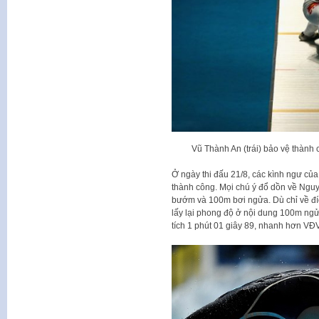
Vũ Thành An (trái) bảo vệ thàn
Ở ngày thi đấu 21/8, các kình ngư của
thành công. Mọi chú ý đổ dồn về Nguy
bướm và 100m bơi ngửa. Dù chỉ về đ
lấy lại phong độ ở nội dung 100m ng
tích 1 phút 01 giây 89, nhanh hơn VĐV