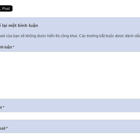
 lại một bình luận
ail của bạn sẽ không được hiển thị công khai.
Các trường bắt buộc được đánh d
nh luận
*
ên
*
ail
*