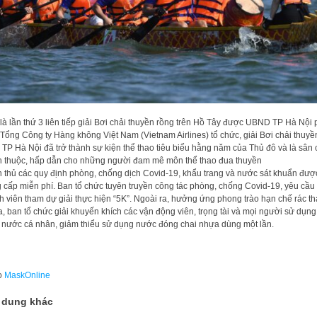
là lần thứ 3 liên tiếp giải Bơi chải thuyền rồng trên Hồ Tây được UBND TP Hà Nội 
Tổng Công ty Hàng không Việt Nam (Vietnam Airlines) tổ chức, giải Bơi chải thuyề
 TP Hà Nội đã trở thành sự kiện thể thao tiêu biểu hằng năm của Thủ đô và là sân 
 thuộc, hấp dẫn cho những người đam mê môn thể thao đua thuyền
 thủ các quy định phòng, chống dịch Covid-19, khẩu trang và nước sát khuẩn đượ
 cấp miễn phí. Ban tổ chức tuyên truyền công tác phòng, chống Covid-19, yêu cầu
h viên tham dự giải thực hiện “5K”. Ngoài ra, hưởng ứng phong trào hạn chế rác th
, ban tổ chức giải khuyến khích các vận động viên, trọng tài và mọi người sử dụng
 nước cá nhân, giảm thiểu sử dụng nước đóng chai nhựa dùng một lần.
o
MaskOnline
 dung khác