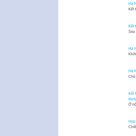
Hà N
Kết 
Kết 
Sau 
Hà N
Khởi
Hà N
Chủ 
Kết 
dung
Ở nộ
Họp 
Chiề