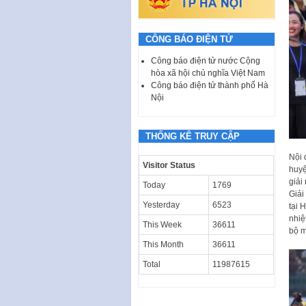
CÔNG BÁO ĐIỆN TỬ
Công báo điện tử nước Cộng
hòa xã hội chủ nghĩa Việt Nam
Công báo điện tử thành phố Hà
Nội
THỐNG KÊ TRUY CẬP
Nội 
Visitor Status
huyệ
giải 
Today
1769
Giải
Yesterday
6523
tại 
nhiệ
This Week
36611
bộ m
This Month
36611
Total
11987615