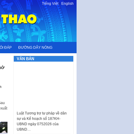
Tiếng Việt
-
English
ỎI ĐÁP
ĐƯỜNG DÂY NÓNG
VĂN BẢN
mở
m
Sau
Luật Tương trợ tư pháp về dân
 xuất
sự và Kế hoạch số 187KH-
UBND ngày 0752026 của
UBND…
Ban hành Danh mục vị trí khai