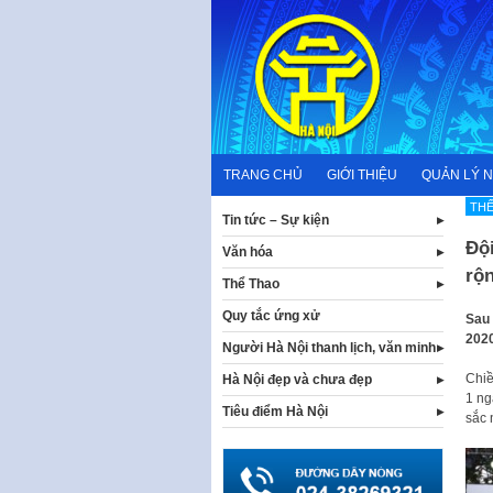
Skip
to
content
TRANG CHỦ
GIỚI THIỆU
QUẢN LÝ 
TH
Tin tức – Sự kiện
Độ
Văn hóa
rộ
Thể Thao
Quy tắc ứng xử
Sau 
2020
Người Hà Nội thanh lịch, văn minh
Chiề
Hà Nội đẹp và chưa đẹp
1 ng
Tiêu điểm Hà Nội
sắc 