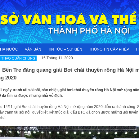
NHÀ NƯỚC
VĂN BẢN
TIN TỨC – SỰ KIỆN
THÔNG TIN CẤP PHÉP
H
15 Tháng 11, 2020
Ể THAO QUẦN CHÚNG
i Bến Tre đăng quang giải Bơi chải thuyền rồng Hà Nội 
ng 2020
1 ngày tranh tài sôi nổi, náo nhiệt, giải bơi chải thuyền rồng Hà Nội mở rộng nă
 đã tìm ra được những nhà vô địch.
u 14/11, giải Bơi chải thuyền rồng Hà Nội mở rộng năm 2020 diễn ra thành công. 
ày tranh tài sôi nổi, quyết liệt, kết thúc giải đấu BTC đã chọn được những đội tuyển
nhất.