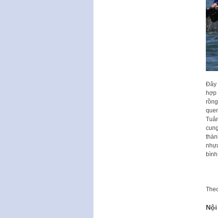
Đây 
hợp 
rồng
quen
Tuân
cung
thàn
nhựa
bình
The
Nội