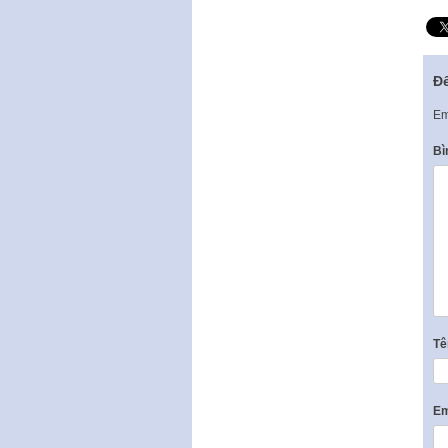
Để
Em
Bì
T
Em