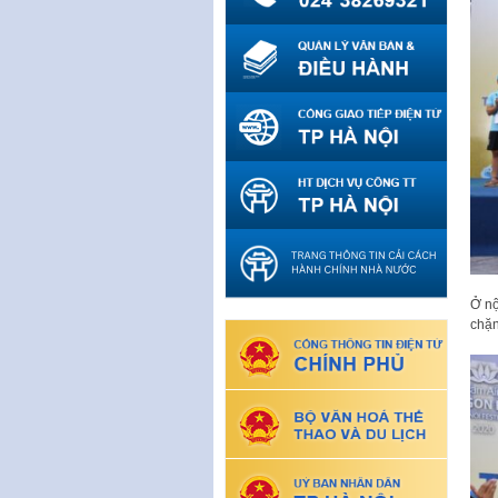
Ở nộ
chặn