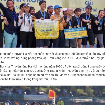
dung quận, huyện Hà Nội ghi nhận các đội vô địch nam, nữ lần lượt là quận Tây H
n Ba Vì. Với nội dung phong trào, đội Trâu Vàng 2 của CLB đua thuyền hồ Tây gi
nhất.
 Bơi chải Thuyền rồng Hà Nội mở rộng năm 2020 đã diễn ra sôi động trong ngày 14
Hồ Tây (TP Hà Nội), khu vực trục đường Thanh Niên – Nguyễn Đình Thi. Với sự náo
t của giải, đã thu hút hàng ngàn người dân Thủ đô và du khách tham dự, thưởng t
ôn thể thao truyền thống trong tiết thu Hà Nội.