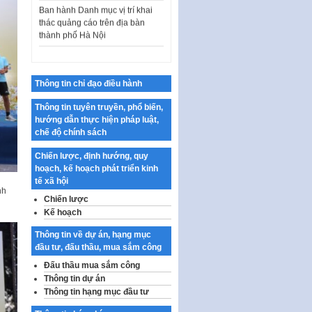
thác quảng cáo trên địa bàn
thành phố Hà Nội
Kế hoạch Tổ chức Cuộc thi
chính luận về bảo vệ nền tảng tư
tưởng của Đảng…
Thông tin chỉ đạo điều hành
Công bố công khai dự toán kinh
phí xây dựng pháp luật, hoàn
Thông tin tuyên truyền, phổ biến,
thiện thể chế, chính…
hướng dẫn thực hiện pháp luật,
Quy định về nghiên cứu, ứng
chế độ chính sách
dụng khoa học, công nghệ, đổi
mới sáng tạo và chuyển…
Chiến lược, định hướng, quy
hoạch, kế hoạch phát triển kinh
Quy định chi tiết và hướng dẫn
tế xã hội
thi hành một số điều của Luật Lý
nh
Chiến lược
lịch tư…
Kế hoạch
Sửa đổi, bổ sung một số nội
Thông tin về dự án, hạng mục
dung tại Nghị quyết số 30/NQ-
đầu tư, đấu thầu, mua sắm công
CP ngày 24 tháng 02…
Đấu thầu mua sắm công
Ban hành Chương trình hành
Thông tin dự án
động của Chính phủ thực hiện
Thông tin hạng mục đầu tư
Nghị quyết số 02-NQ/TW ngày
17…