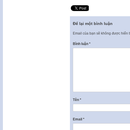
Để lại một bình luận
Email của bạn sẽ không được hiển t
Bình luận
*
Tên
*
Email
*