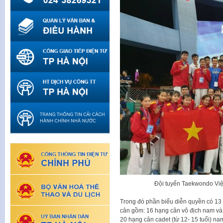
Đội tuyển Taekwondo Việ
Trong đó phần biểu diễn quyền có 13
cân gồm: 16 hạng cân vô địch nam và n
20 hạng cân cadet (từ 12- 15 tuổi) na