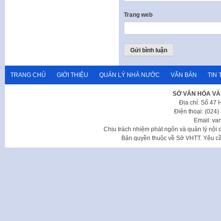
Trang web
TRANG CHỦ
GIỚI THIỆU
QUẢN LÝ NHÀ NƯỚC
VĂN BẢN
TIN 
SỞ VĂN HÓA VÀ
Địa chỉ: Số 47
Điện thoại: (024
Email: va
Chịu trách nhiệm phát ngôn và quản lý nộ
Bản quyền thuộc về Sở VHTT. Yêu cầu 