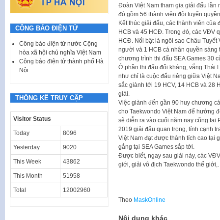
Đoàn Việt Nam tham gia giải đấu lần n
đó gồm 56 thành viên đội tuyển quyền 
Kết thúc giải đấu, các thành viên củ
CÔNG BÁO ĐIỆN TỬ
HCB và 45 HCĐ. Trong đó, các VĐV q
HCĐ. Nổi bật là ngôi sao Châu Tuyết
Công báo điện tử nước Cộng
người và 1 HCB cá nhân quyền sáng tạ
hòa xã hội chủ nghĩa Việt Nam
chương trình thi đấu SEA Games 30 cũn
Công báo điện tử thành phố Hà
Ở phần thi đấu đối kháng, vắng Thái 
Nội
như chỉ là cuộc đấu riêng giữa Việt N
sắc giành tới 19 HCV, 14 HCB và 28 
giải.
THỐNG KÊ TRUY CẬP
Việc giành đến gần 90 huy chương các
cho Taekwondo Việt Nam để hướng đến
Visitor Status
sẽ diễn ra vào cuối năm nay cũng tại
2019 giải đấu quan trọng, tính cạnh
Today
8096
Việt Nam đạt được thành tích cao tại g
gắng tại SEA Games sắp tới.
Yesterday
9020
Được biết, ngay sau giải này, các VĐV s
This Week
43862
giới, giải vô địch Taekwondo thế giới
This Month
51958
Total
12002960
Theo
MaskOnline
Nội dung khác