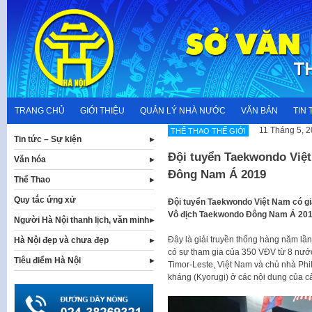
Skip
to
content
TRANG CHỦ
GIỚI THIỆU
QUẢN LÝ NHÀ NƯỚC
VĂN BẢN
TIN 
11 Tháng 5, 
THỂ THAO THẾ GIỚI
Tin tức – Sự kiện
Đội tuyển Taekwondo Việt
Văn hóa
Đông Nam Á 2019
Thể Thao
Quy tắc ứng xử
Đội tuyển Taekwondo Việt Nam có giả
Vô địch Taekwondo Đông Nam Á 2019 v
Người Hà Nội thanh lịch, văn minh
Đây là giải truyền thống hàng năm lần
Hà Nội đẹp và chưa đẹp
có sự tham gia của 350 VĐV từ 8 nướ
Tiêu điểm Hà Nội
Timor-Leste, Việt Nam và chủ nhà Phil
kháng (Kyorugi) ở các nội dung của c