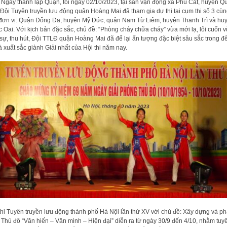
Ngày thành lập Quận, tối ngày 02/10/2023, tại sân vận động xã Phú Cát, huyện Q
 Đội Tuyên truyền lưu động quận Hoàng Mai đã tham gia dự thi tại cụm thi số 3 cù
đơn vị: Quận Đống Đa, huyện Mỹ Đức, quận Nam Từ Liêm, huyện Thanh Trì và hu
 Oai. Với kịch bản đặc sắc, chủ đề: “Phòng cháy chữa cháy” vừa mới lạ, lôi cuốn 
 sự, thu hút, Đội TTLĐ quận Hoàng Mai đã để lại ấn tượng đặc biệt sâu sắc trong 
và xuất sắc giành Giải nhất của Hội thi năm nay.
thi Tuyên truyền lưu động thành phố Hà Nội lần thứ XV với chủ đề: Xây dựng và ph
n Thủ đô “Văn hiến – Văn minh – Hiện đại” diễn ra từ ngày 30/9 đến 4/10, nhằm tuy