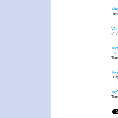
Tổng
Liên
Văn 
Chươ
Tuyê
2-9
​Thự
Tuyê
Đẩy 
Tuyê
Thực