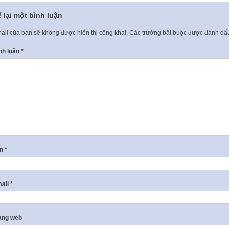
 lại một bình luận
ail của bạn sẽ không được hiển thị công khai.
Các trường bắt buộc được đánh d
nh luận
*
ên
*
ail
*
ang web