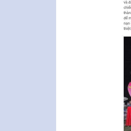
và đ
chiế
thàn
để m
nạn 
thiệ