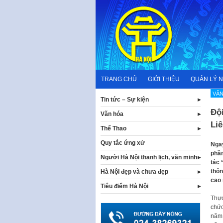
Skip
to
content
TRANG CHỦ
GIỚI THIỆU
QUẢN LÝ 
VĂN
Tin tức – Sự kiện
Đội
Văn hóa
Li
Thể Thao
Quy tắc ứng xử
Ngay
phần
Người Hà Nội thanh lịch, văn minh
tác 
thôn
Hà Nội đẹp và chưa đẹp
cao 
Tiêu điểm Hà Nội
Thực
chức
năm 