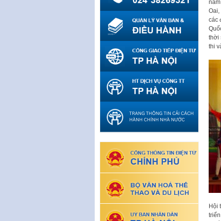
năm 
Oai,
các 
Quốc
thời
thi 
Hội 
triể