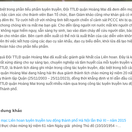
biệt trong phần tiểu phẩm tuyên truyền, Đội TTLĐ quận Hoàng Mai đã đem đến mọ
 bậc cảm xúc cho thành viên Ban Tổ chức, Ban Giám khảo cũng như khán giả có 
g đêm thi. Từ cười hết cỡ với những tình tiết người chiến sĩ cảnh sát PCCC khi bị q
chong chóng khi ra mắt mẹ bạn gái. Cho đến lặng người rơi nước mắt khi người c
y không ngại hiểm nguy, sẵn sàng hy sinh, lao vào đám cháy để cứu người dân, bả
sản cho nhân dân. Bên cạnh diễn xuất có thể nói là xuất thần của các diễn viên khô
ên thì việc kết hợp cùng các đạo cụ sân khấu, đạo cụ biểu diễn, khói lửa đã tạo hi
hoàn hảo cho phần tiểu phẩm.
quả Đội TTLĐ quận Hoàng Mai đã xuất sắc giành giải Nhất của Liên hoan. Đây là k
rất xứng đáng cho sự sáng tạo, chuyên nghiệp và tâm huyết của mỗi tuyên truyền 
TTLĐ, là thành tích đáng ghi nhận trong công tác tuyên truyền, đặc biệt trong bối c
 quận Hoàng Mai đang hăng hái thi đua giành thành tích chào mừng kỷ niệm 20 n
 thành lập Quận (25/11/2003 – 25/11/2023), đồng thời khẳng định vị trí dẫn đầu c
TTLĐ quận Hoàng Mai trong suốt nhiều năm qua trong công tác tuyên truyền lưu đ
Thành phố.
 dung khác
 mạc Liên hoan tuyên truyền lưu động thành phố Hà Nội lần thứ XI – năm 2015
ết thực chào mừng kỷ niệm 61 năm Ngày giải phóng Thủ đô (10/10/1954 –…