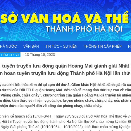
NHÀ NƯỚC
VĂN BẢN
TIN TỨC – SỰ KIỆN
THÔNG TIN CẤP PHÉP
H
13 Tháng 10, 2023
 HÓA CƠ SỞ
 tuyên truyền lưu động quận Hoàng Mai giành giải Nhất
ên hoan tuyên truyền lưu động Thành phố Hà Nội lần thứ
 sau khi kết thúc đêm thi tại cụm thi thứ 3, Giám khảo Hội thi đã đánh giá rất c
 dự thi của Đội TTLĐ quận Hoàng Mai. Với chủ đề mang tính thời sự cao về cô
“Phòng cháy, chữa cháy”, chương trình của quận Hoàng Mai đã truyền tải nhiều
g điệp, kiến thức về nhiệm vụ của lực lượng phòng cháy, chữa cháy, góp phần
nhận thức của người dân về công tác phòng cháy, chữa cháy.
 hiện Kế hoạch số 213/KH-SVHTT ngày 23/3/2023 của Sở Văn hóa Thể thao về vi
 Hội thi Tuyên truyền lưu động thành phố Hà Nội lần thứ XV chào mừng kỷ niệm 6
Ngày Giải phóng Thủ đô (10/10/1954 – 10/10/2023), thiết thực chào mừng kỷ niệ