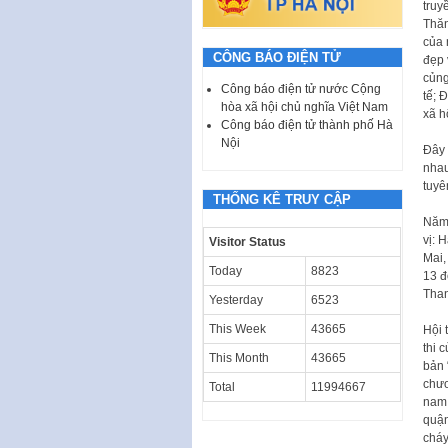
truy
Thăn
của 
CÔNG BÁO ĐIỆN TỬ
đẹp 
củng
Công báo điện tử nước Cộng
tế; 
hòa xã hội chủ nghĩa Việt Nam
xã h
Công báo điện tử thành phố Hà
Nội
Đây 
nhau
tuyê
THỐNG KÊ TRUY CẬP
Năm 
vị: 
Visitor Status
Mai,
Today
8823
13 đ
Than
Yesterday
6523
This Week
43665
Hội 
thi 
This Month
43665
bản 
chươ
Total
11994667
nam,
quận
cháy