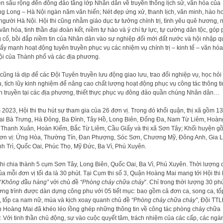
ền sâu rộng đến đông đảo tầng lớp Nhân dân về truyền thống lịch sử, văn hóa của
g Long – Hà Nội ngàn năm văn hiến; Nét đẹp ứng xử, thanh lịch, văn minh, hào h
người Hà Nội. Hội thi cũng nhằm giáo dục tư tưởng chính trị, tình yêu quê hương, n
văn hóa, tinh thần đại đoàn kết, niềm tự hào và ý chí tự lực, tự cường dân tộc, góp
 cố, bồi đắp niềm tin của Nhân dân vào sự nghiệp đổi mới đất nước và hội nhập q
Đẩy mạnh hoạt động tuyên truyền phục vụ các nhiệm vụ chính trị – kinh tế – văn hóa
ội của Thành phố và các địa phương.
cũng là dịp để các Đội Tuyên truyền lưu động giao lưu, trao đổi nghiệp vụ, học hỏi
, tích lũy kinh nghiệm để nâng cao chất lượng hoạt động phục vụ công tác thông ti
n truyền tại các địa phương, thiết thực phục vụ đông đảo quần chúng Nhân dân…
2023, Hội thi thu hút sự tham gia của 26 đơn vị. Trong đó khối quận, thị xã gồm 1
Hai Bà Trưng, Hà Đông, Ba Đình, Tây Hồ, Long Biên, Đống Đa, Nam Từ Liêm, Hoàn
 Thanh Xuân, Hoàn Kiếm, Bắc Từ Liêm, Cầu Giấy và thị xã Sơn Tây; Khối huyện g
ơn vị: Ứng Hòa, Thường Tín, Đan Phượng, Sóc Sơn, Chương Mỹ, Đông Anh, Gia 
h Trì, Quốc Oai, Phúc Thọ, Mỹ Đức, Ba Vì, Phú Xuyên.
thi chia thành 5 cụm Sơn Tây, Long Biên, Quốc Oai, Ba Vì, Phú Xuyên. Thời lượng 
của mỗi đơn vị tối đa là 30 phút. Tại Cụm thi số 3, Quận Hoàng Mai mang tới Hội thi 
“
Không đầu hàng”
với chủ đề
“Phòng cháy chữa cháy
”. Chỉ trong thời lượng 30 phú
ng trình được dàn dựng công phu với 05 tiết mục: bao gồm cả đơn ca, song ca, tố
 tốp ca nam nữ, múa và kịch xoay quanh chủ đề
“Phòng cháy chữa cháy”
, Đội TT
 Hoàng Mai đã khéo léo lồng ghép những thông tin về công tác phòng cháy chữa
. Với tinh thần chủ động, sự vào cuộc quyết tâm, trách nhiệm của các cấp, các ngà