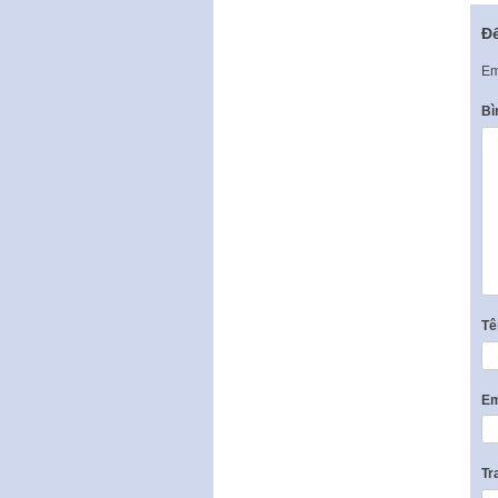
Để
Em
Bì
T
Em
Tr