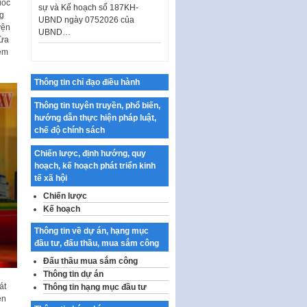
UBND ngày 0752026 của
uốc
UBND…
ng
yện
Ban hành Danh mục vị trí khai
vừa
thác quảng cáo trên địa bàn
đêm
thành phố Hà Nội
Kế hoạch Tổ chức Cuộc thi
Thông tin chỉ đạo điều hành
chính luận về bảo vệ nền tảng tư
tưởng của Đảng…
Thông tin tuyên truyền, phổ biến,
hướng dẫn thực hiện pháp luật,
Công bố công khai dự toán kinh
chế độ chính sách
phí xây dựng pháp luật, hoàn
thiện thể chế, chính…
Chiến lược, định hướng, quy
hoạch, kế hoạch phát triển kinh
Quy định về nghiên cứu, ứng
tế xã hội
dụng khoa học, công nghệ, đổi
mới sáng tạo và chuyển…
Chiến lược
Kế hoạch
Quy định chi tiết và hướng dẫn
thi hành một số điều của Luật Lý
Thông tin về dự án, hạng mục
lịch tư…
đầu tư, đấu thầu, mua sắm công
Sửa đổi, bổ sung một số nội
Đấu thầu mua sắm công
dung tại Nghị quyết số 30/NQ-
Thông tin dự án
CP ngày 24 tháng 02…
át
Thông tin hạng mục đầu tư
ên
Ban hành Chương trình hành