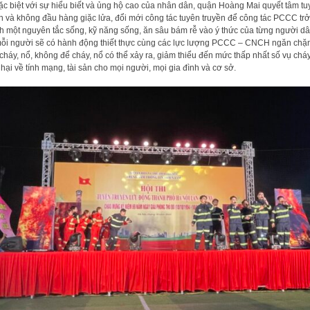
ặc biệt với sự hiểu biết và ủng hộ cao của nhân dân, quận Hoàng Mai quyết tâm tu
n và không đầu hàng giặc lửa, đổi mới công tác tuyên truyền để công tác PCCC trở
h một nguyên tắc sống, kỹ năng sống, ăn sâu bám rễ vào ý thức của từng người dâ
ỗi người sẽ có hành động thiết thực cùng các lực lượng PCCC – CNCH ngăn chặn
cháy, nổ, không để cháy, nổ có thể xảy ra, giảm thiểu đến mức thấp nhất số vụ chá
t hại về tính mạng, tài sản cho mọi người, mọi gia đình và cơ sở.