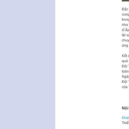
Đặc 
cung
tron
như 
sĩ ấ
tài 
chuy
ứng 
Kết 
quả 
Đội 
toàn
Ngày
Đội 
của 
Nội
Khai
​Thi