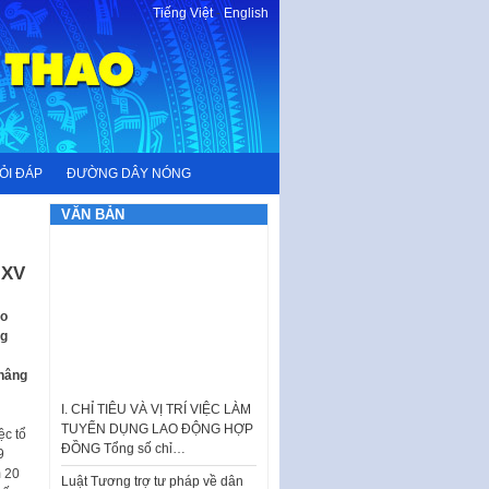
Tiếng Việt
-
English
ỎI ĐÁP
ĐƯỜNG DÂY NÓNG
VĂN BẢN
 XV
ao
ng
 nâng
I. CHỈ TIÊU VÀ VỊ TRÍ VIỆC LÀM
TUYỂN DỤNG LAO ĐỘNG HỢP
ĐỒNG Tổng số chỉ…
ệc tổ
Luật Tương trợ tư pháp về dân
9
sự và Kế hoạch số 187KH-
m 20