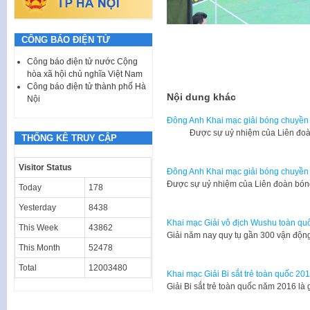
CÔNG BÁO ĐIỆN TỬ
Công báo điện tử nước Cộng
hòa xã hội chủ nghĩa Việt Nam
Công báo điện tử thành phố Hà
Nội dung khác
Nội
Đông Anh Khai mạc giải bóng chuyền
Được sự uỷ nhiệm của Liên đoàn 
THỐNG KÊ TRUY CẬP
Visitor Status
Đông Anh Khai mạc giải bóng chuyề
Được sự uỷ nhiệm của Liên đoàn bó
Today
178
Yesterday
8438
Khai mạc Giải vô địch Wushu toàn q
This Week
43862
Giải năm nay quy tụ gần 300 vận động
This Month
52478
Total
12003480
Khai mạc Giải Bi sắt trẻ toàn quốc 20
Giải Bi sắt trẻ toàn quốc năm 2016 là