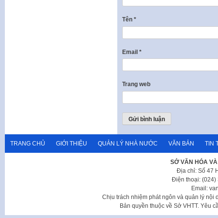
Tên
*
Email
*
Trang web
TRANG CHỦ
GIỚI THIỆU
QUẢN LÝ NHÀ NƯỚC
VĂN BẢN
TIN 
SỞ VĂN HÓA VÀ
Địa chỉ: Số 47
Điện thoại: (024
Email: va
Chịu trách nhiệm phát ngôn và quản lý nộ
Bản quyền thuộc về Sở VHTT. Yêu cầu 