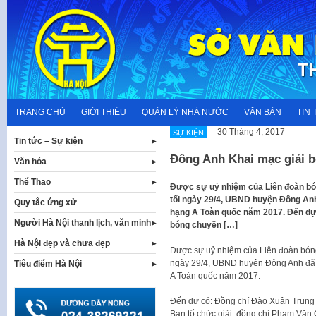
Skip
to
content
TRANG CHỦ
GIỚI THIỆU
QUẢN LÝ NHÀ NƯỚC
VĂN BẢN
TIN 
30 Tháng 4, 2017
SỰ KIỆN
Tin tức – Sự kiện
Đông Anh Khai mạc giải 
Văn hóa
Thể Thao
Được sự uỷ nhiệm của Liên đoàn bó
tối ngày 29/4, UBND huyện Đông Anh
Quy tắc ứng xử
hạng A Toàn quốc năm 2017. Đến dự
Người Hà Nội thanh lịch, văn minh
bóng chuyền […]
Hà Nội đẹp và chưa đẹp
Được sự uỷ nhiệm của Liên đoàn bóng
ngày 29/4, UBND huyện Đông Anh đã 
Tiêu điểm Hà Nội
A Toàn quốc năm 2017.
Đến dự có: Đồng chí Đào Xuân Trung
Ban tổ chức giải; đồng chí Phạm Văn