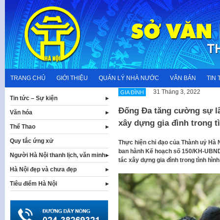
Skip
to
content
TRANG CHỦ
GIỚI THIỆU
QUẢN LÝ NHÀ NƯỚC
VĂN BẢN
TIN 
31 Tháng 3, 2022
GIA ĐÌNH
Tin tức – Sự kiện
Đống Đa tăng cường sự lã
Văn hóa
xây dựng gia đình trong t
Thể Thao
Quy tắc ứng xử
Thực hiện chỉ đạo của Thành uỷ Hà
ban hành Kế hoạch số 150/KH-UBND 
Người Hà Nội thanh lịch, văn minh
tác xây dựng gia đình trong tình hình
Hà Nội đẹp và chưa đẹp
Tiêu điểm Hà Nội