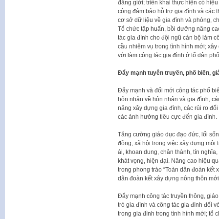
đẳng giới; triển khai thực hiện có hiệu
công đảm bảo hỗ trợ gia đình và các th
cơ sở dữ liệu về gia đình và phòng, c
Tổ chức tập huấn, bồi dưỡng nâng ca
tác gia đình cho đội ngũ cán bộ làm 
cầu nhiệm vụ trong tình hình mới; xâ
với làm công tác gia đình ở tổ dân phố
Đẩy mạnh tuyên truyền, phố biến, giá
Đẩy mạnh và đổi mới công tác phổ biến
hôn nhân về hôn nhân và gia đình, các 
năng xây dựng gia đình, các rủi ro đố
các ảnh hưởng tiêu cực đến gia đình.
Tăng cường giáo dục đạo đức, lối sống 
đồng, xã hội trong việc xây dựng môi
ái, khoan dung, chân thành, tín nghĩa, 
khát vọng, hiện đại. Nâng cao hiệu quả
trong phong trào “Toàn dân đoàn kết 
dân đoàn kết xây dựng nông thôn mới,
Đẩy mạnh công tác truyền thông, giáo 
trò gia đình và công tác gia đình đối 
trong gia đình trong tình hình mới; tổ 