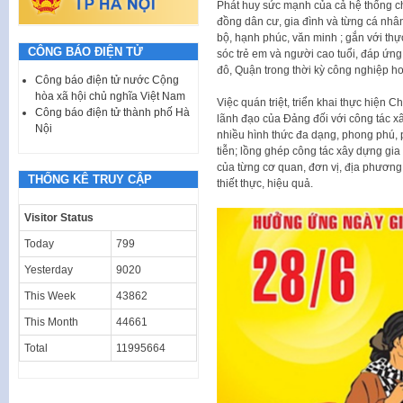
Phát huy sức mạnh của cả hệ thống chín
đồng dân cư, gia đình và từng cá nhân
bộ, hạnh phúc, văn minh ; gắn với thự
CÔNG BÁO ĐIỆN TỬ
sóc trẻ em và người cao tuổi, đáp ứng
đô, Quận trong thời kỳ công nghiệp ho
Công báo điện tử nước Cộng
hòa xã hội chủ nghĩa Việt Nam
Việc quán triệt, triển khai thực hiện 
Công báo điện tử thành phố Hà
lãnh đạo của Đảng đối với công tác xâ
Nội
nhiều hình thức đa dạng, phong phú, 
tiễn; lồng ghép công tác xây dựng gia 
của từng cơ quan, đơn vị, địa phương;
THỐNG KÊ TRUY CẬP
thiết thực, hiệu quả.
Visitor Status
Today
799
Yesterday
9020
This Week
43862
This Month
44661
Total
11995664