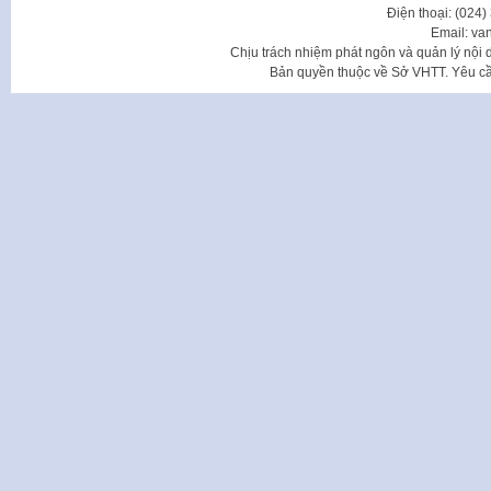
Điện thoại: (024
Email: va
Chịu trách nhiệm phát ngôn và quản lý nộ
Bản quyền thuộc về Sở VHTT. Yêu cầu 