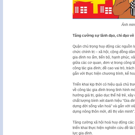
Ảnh min
Tăng cường sự lãnh đạo, chỉ đạo về c
Quận chú trọng huy động các nguồn lự
chức chính trị – xã hội, cộng đồng dân
gia đình no ấm, tiến bộ, hạnh phúc, v
giữa các cơ quan, đơn vị trong công t
công tác gia đình; đề cao vai trò, tr
gắn với thực hiện chương trình, kế hoạ
Triển khai kịp thời có hiệu quả chủ t
về công tác gia đình trong tình hình m
hướng giá trị, giáo dục thế hệ trẻ, x
chất lượng bình xét danh hiệu “Gia đì
dựng đời sống văn hoá” và gắn với vi
dựng nông thôn mới, đô thị văn minh”.
Tăng cường xã hội hoá huy động các n
triển khai thực hiện nghiên cứu đề tà
lực gia đình.