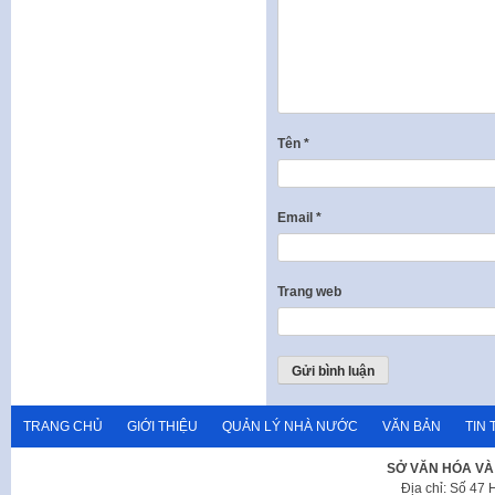
Tên
*
Email
*
Trang web
TRANG CHỦ
GIỚI THIỆU
QUẢN LÝ NHÀ NƯỚC
VĂN BẢN
TIN 
SỞ VĂN HÓA VÀ
Địa chỉ: Số 47