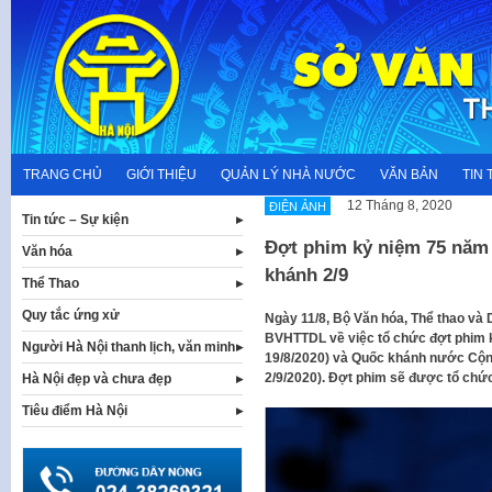
Skip
to
content
TRANG CHỦ
GIỚI THIỆU
QUẢN LÝ NHÀ NƯỚC
VĂN BẢN
TIN 
12 Tháng 8, 2020
ĐIỆN ẢNH
Tin tức – Sự kiện
Đợt phim kỷ niệm 75 năm
Văn hóa
khánh 2/9
Thể Thao
Quy tắc ứng xử
Ngày 11/8, Bộ Văn hóa, Thể thao và 
BVHTTDL về việc tổ chức đợt phim 
Người Hà Nội thanh lịch, văn minh
19/8/2020) và Quốc khánh nước Cộng
2/9/2020). Đợt phim sẽ được tổ chứ
Hà Nội đẹp và chưa đẹp
Tiêu điểm Hà Nội