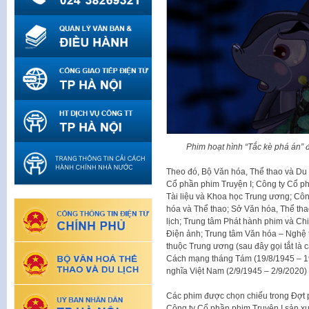
Phim hoạt hình “Tắc kè phá án” 
Theo đó, Bộ Văn hóa, Thể thao và Du l
Cổ phần phim Truyện I; Công ty Cổ 
Tài liệu và Khoa học Trung ương; Cô
hóa và Thể thao; Sở Văn hóa, Thể thao
lịch; Trung tâm Phát hành phim và Ch
Điện ảnh; Trung tâm Văn hóa – Nghệ t
thuộc Trung ương (sau đây gọi tắt là 
Cách mạng tháng Tám (19/8/1945 – 1
nghĩa Việt Nam (2/9/1945 – 2/9/2020)
Các phim được chọn chiếu trong Đợt p
Công ty Cổ phần phim Truyện I sản xuấ