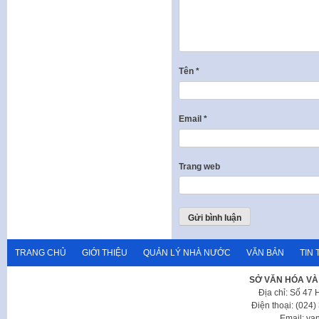
Tên
*
Email
*
Trang web
TRANG CHỦ
GIỚI THIỆU
QUẢN LÝ NHÀ NƯỚC
VĂN BẢN
TIN 
SỞ VĂN HÓA VÀ
Địa chỉ: Số 47
Điện thoại: (024
Email: va