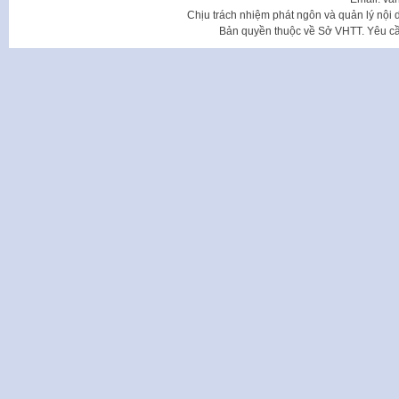
Chịu trách nhiệm phát ngôn và quản lý nộ
Bản quyền thuộc về Sở VHTT. Yêu cầu 