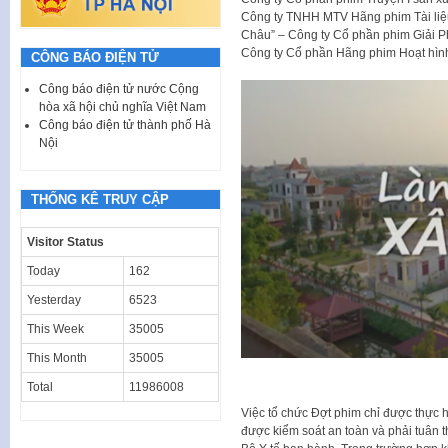
Công ty TNHH MTV Hãng phim Tài liệu
Châu” – Công ty Cổ phần phim Giải Ph
Công ty Cổ phần Hãng phim Hoạt hình
CÔNG BÁO ĐIỆN TỬ
Công báo điện tử nước Cộng
hòa xã hội chủ nghĩa Việt Nam
Công báo điện tử thành phố Hà
Nội
THỐNG KÊ TRUY CẬP
Visitor Status
Today
162
Yesterday
6523
This Week
35005
This Month
35005
Total
11986008
Việc tổ chức Đợt phim chỉ được thực h
được kiểm soát an toàn và phải tuân 