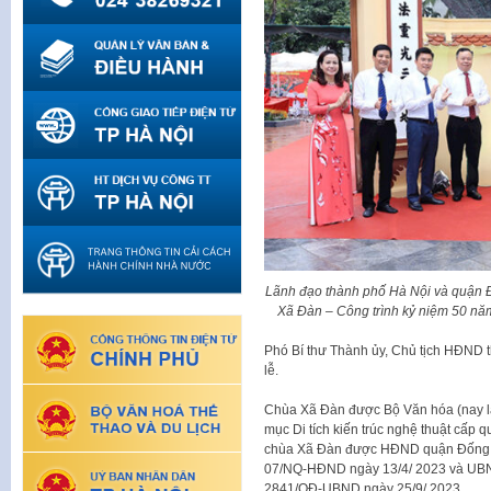
Lãnh đạo thành phố Hà Nội và quận Đố
Xã Đàn – Công trình kỷ niệm 50 n
Phó Bí thư Thành ủy, Chủ tịch HĐND
lễ.
Chùa Xã Đàn được Bộ Văn hóa (nay là
mục Di tích kiến trúc nghệ thuật cấp q
chùa Xã Đàn được HĐND quận Đống Đa
07/NQ-HĐND ngày 13/4/ 2023 và UBND
2841/QĐ-UBND ngày 25/9/ 2023.