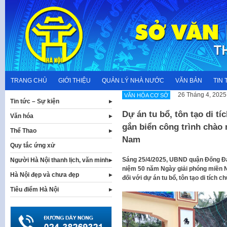
Skip
to
content
TRANG CHỦ
GIỚI THIỆU
QUẢN LÝ NHÀ NƯỚC
VĂN BẢN
TIN 
26 Tháng 4, 2025
VĂN HÓA CƠ SỞ
Tin tức – Sự kiện
Dự án tu bổ, tôn tạo di 
Văn hóa
gắn biển công trình chà
Thể Thao
Nam
Quy tắc ứng xử
Sáng 25/4/2025, UBND quận Đống Đa
Người Hà Nội thanh lịch, văn minh
niệm 50 năm Ngày giải phóng miền N
Hà Nội đẹp và chưa đẹp
đối với dự án tu bổ, tôn tạo di tíc
Tiêu điểm Hà Nội