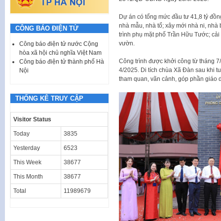
Dự án có tổng mức đầu tư 41,8 tỷ đồn
nhà mẫu, nhà tổ; xây mới nhà ni, nhà 
CÔNG BÁO ĐIỆN TỬ
trình phụ mặt phố Trần Hữu Tước; cải 
vườn.
Công báo điện tử nước Cộng
hòa xã hội chủ nghĩa Việt Nam
Công trình được khởi công từ tháng 
Công báo điện tử thành phố Hà
4/2025. Di tích chùa Xã Đàn sau khi tu
Nội
tham quan, vãn cảnh, góp phần giáo dụ
THỐNG KÊ TRUY CẬP
Visitor Status
Today
3835
Yesterday
6523
This Week
38677
This Month
38677
Total
11989679