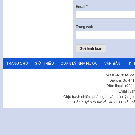
Email
*
Trang web
TRANG CHỦ
GIỚI THIỆU
QUẢN LÝ NHÀ NƯỚC
VĂN BẢN
TIN 
SỞ VĂN HÓA VÀ
Địa chỉ: Số 47
Điện thoại: (024
Email: va
Chịu trách nhiệm phát ngôn và quản lý nộ
Bản quyền thuộc về Sở VHTT. Yêu cầu 