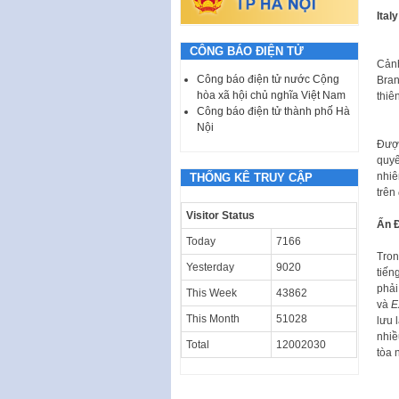
Italy
CÔNG BÁO ĐIỆN TỬ
Cản
Công báo điện tử nước Cộng
Brana
hòa xã hội chủ nghĩa Việt Nam
thiên
Công báo điện tử thành phố Hà
Nội
Được
quyế
nhiên
THỐNG KÊ TRUY CẬP
trên 
Visitor Status
Ấn Đ
Today
7166
Tron
Yesterday
9020
tiến
phải
This Week
43862
và
Ex
This Month
51028
lưu 
nhiề
Total
12002030
tòa 