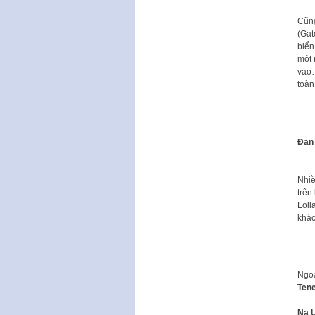
Cũn
(Gat
biển
một 
vào…
toàn
Đan
Nhiề
trên
Lolla
khác
Ngoà
Tene
Na 