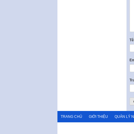
T
Em
Tr
TRANG CHỦ
GIỚI THIỆU
QUẢN LÝ 