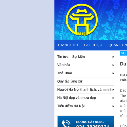
Skip
to
content
TRANG CHỦ
GIỚI THIỆU
QUẢN LÝ 
VUI
Tin tức – Sự kiện
Du 
Văn hóa
Thể Thao
Địa
chìa
Quy tắc ứng xử
Người Hà Nội thanh lịch, văn minh
Đạo 
The D
Hà Nội đẹp và chưa đẹp
gian 
chún
Tiêu điểm Hà Nội
cuối 
của 
Cùn