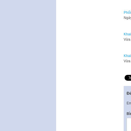
Phối
Ngày
Khai
​Vừa
Khai
​Vừa
Để
Em
Bì