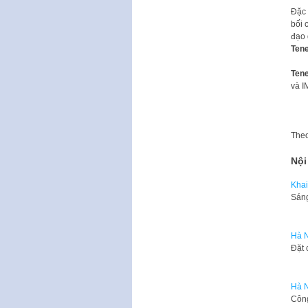
Đặc 
bối 
đạo 
Tene
Tene
và I
The
Nội
Khai 
​Sán
Hà N
Đặt
Hà N
Công