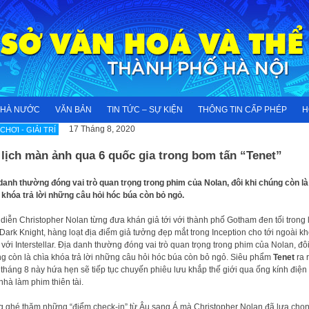
NHÀ NƯỚC
VĂN BẢN
TIN TỨC – SỰ KIỆN
THÔNG TIN CẤP PHÉP
H
17 Tháng 8, 2020
 CHƠI - GIẢI TRÍ
lịch màn ảnh qua 6 quốc gia trong bom tấn “Tenet”
 danh thường đóng vai trò quan trọng trong phim của Nolan, đôi khi chúng còn là
 khóa trả lời những câu hỏi hóc búa còn bỏ ngỏ.
diễn Christopher Nolan từng đưa khán giả tới với thành phố Gotham đen tối trong l
ark Knight, hàng loạt địa điểm giả tưởng đẹp mắt trong Inception cho tới ngoài k
với Interstellar. Địa danh thường đóng vai trò quan trọng trong phim của Nolan, đôi
g còn là chìa khóa trả lời những câu hỏi hóc búa còn bỏ ngỏ. Siêu phẩm
Tenet
ra r
tháng 8 này hứa hẹn sẽ tiếp tục chuyến phiêu lưu khắp thế giới qua ống kính điện
nhà làm phim thiên tài.
g ghé thăm những “điểm check-in” từ Âu sang Á mà Christopher Nolan đã lựa chọ