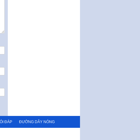
ỎI ĐÁP
ĐƯỜNG DÂY NÓNG