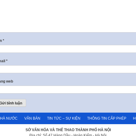
ên
*
ail
*
ang web
NHÀ NƯỚC
VĂN BẢN
TIN TỨC – SỰ KIỆN
THÔNG TIN CẤP PHÉP
H
SỞ VĂN HÓA VÀ THỂ THAO THÀNH PHỐ HÀ NỘI
Địa chỉ: Số 47 Hàng Dầu - Hoàn Kiếm - Hà Nội