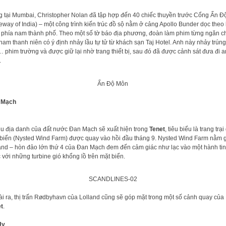
g tại Mumbai, Christopher Nolan đã tập hợp đến 40 chiếc thuyền trước Cổng Ấn Đô
eway of India) – một công trình kiến trúc đồ sộ nằm ở cảng Apollo Bunder dọc theo
 phía nam thành phố. Theo một số tờ báo địa phương, đoàn làm phim từng ngăn c
nam thanh niên có ý định nhảy lầu tự tử từ khách sạn Taj Hotel. Anh này nhảy trúng
 phim trường và được giữ lại nhờ trang thiết bị, sau đó đã được cảnh sát đưa đi 
.
Ấn Độ Môn
 Mạch
u địa danh của đất nước Đan Mạch sẽ xuất hiện trong
Tenet
, tiêu biểu là trang trại 
 biển (Nysted Wind Farm) được quay vào hồi đầu tháng 9. Nysted Wind Farm nằm g
nd – hòn đảo lớn thứ 4 của Đan Mạch đem đến cảm giác như lạc vào một hành ti
 với những turbine gió khổng lồ trên mặt biển.
SCANDLINES-02
i ra, thị trấn Rødbyhavn của Lolland cũng sẽ góp mặt trong một số cảnh quay của
t
.
Uy