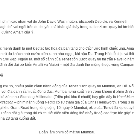
h phim các nhân vật do John David Washington, Elizabeth Debicki, và Kenneth
gh thủ vai ngồi trên du thuyền mà khán giả thấy trong trailer được quay tại bờ biể
 đường Amalfi của Ý.
 mệnh danh là một kiệt tác tạo hóa đã ban tặng cho đất nước hình chiếc ủng, Amal
n rũ du khách nhờ nước biển xanh như ngọc, khí hậu Địa Trung Hải dễ chịu và th
 tươi đẹp. Ngoài ra, một số cảnh của
Tenet
còn được quay tại thị trấn Ravello nằ
đỉnh đồi dải bờ biển Amalfi và Maiori – một địa danh thơ mộng thuộc vùng Campan
ộ
g khi đó, nhiều phân cảnh hành động của
Tenet
được quay tại Mumbai, Ấn Độ. Nổ
g với địa danh sầm uất, đông đúc, Mumbai từng xuất hiện trong không ít phim đình 
 kể đến như Slumdog Millionaire (Triệu phú khu ổ chuột) hay gần đây là
Hotel Mum
traction
– phim hành động Netflix có sự tham gia của Chris Hemsworth. Trong 3 n
lại khu Grant Road trong tổng cộng 10 ngày ở Mumbai, ekip của
Tenet
đã kịp quay l
u cảnh đắt giá trong đó có chi tiết diễn viên đóng thế nhảy từ độ cao “rợn tóc gáy” c
nhà 23 tầng xuống đất.
Đoàn làm phim có mặt tại Mumbai.