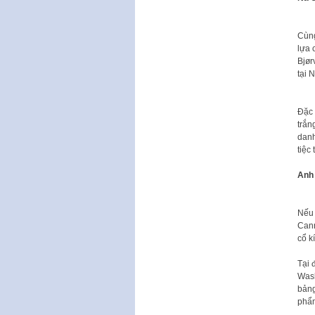
Cùng
lựa
Bjørv
tại 
Đặc 
trắn
danh 
tiệc
Anh 
Nếu
Cann
cổ ki
Tại
Washi
bản
phẩ