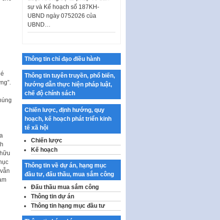
UBND ngày 0752026 của
UBND…
Ban hành Danh mục vị trí khai
thác quảng cáo trên địa bàn
thành phố Hà Nội
Thông tin chỉ đạo điều hành
Kế hoạch Tổ chức Cuộc thi
chính luận về bảo vệ nền tảng tư
é
Thông tin tuyên truyền, phổ biến,
tưởng của Đảng…
̀ng”.
hướng dẫn thực hiện pháp luật,
Công bố công khai dự toán kinh
chế độ chính sách
húng
phí xây dựng pháp luật, hoàn
Chiến lược, định hướng, quy
thiện thể chế, chính…
hoạch, kế hoạch phát triển kinh
Quy định về nghiên cứu, ứng
tế xã hội
dụng khoa học, công nghệ, đổi
̀a
Chiến lược
mới sáng tạo và chuyển…
nh
Kế hoạch
 hữu
Quy định chi tiết và hướng dẫn
hục
Thông tin về dự án, hạng mục
thi hành một số điều của Luật Lý
 vẫn
đầu tư, đấu thầu, mua sắm công
lịch tư…
đam
Đấu thầu mua sắm công
Sửa đổi, bổ sung một số nội
Thông tin dự án
dung tại Nghị quyết số 30/NQ-
Thông tin hạng mục đầu tư
CP ngày 24 tháng 02…