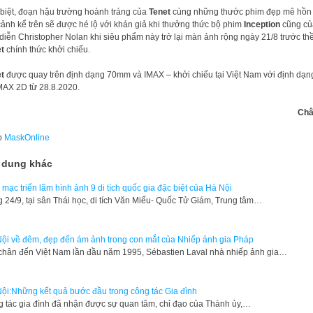
biệt, đoạn hậu trường hoành tráng của
Tenet
cùng những thước phim đẹp mê hồn 
cảnh kể trên sẽ được hé lộ với khán giả khi thưởng thức bộ phim
Inception
cũng củ
diễn Christopher Nolan khi siêu phẩm này trở lại màn ảnh rộng ngày 21/8 trước t
t
chính thức khởi chiếu.
t
được quay trên định dạng 70mm và IMAX – khởi chiếu tại Việt Nam với định dạn
MAX 2D từ 28.8.2020.
Châ
o
MaskOnline
 dung khác
mạc triển lãm hình ảnh 9 di tích quốc gia đặc biệt của Hà Nội
g 24/9, tại sân Thái học, di tích Văn Miếu- Quốc Tử Giám, Trung tâm…
ội về đêm, đẹp đến ám ảnh trong con mắt của Nhiếp ảnh gia Pháp
 chân đến Việt Nam lần đầu năm 1995, Sébastien Laval nhà nhiếp ảnh gia…
ội:Những kết quả bước đầu trong công tác Gia đình
 tác gia đình đã nhận được sự quan tâm, chỉ đạo của Thành ủy,…