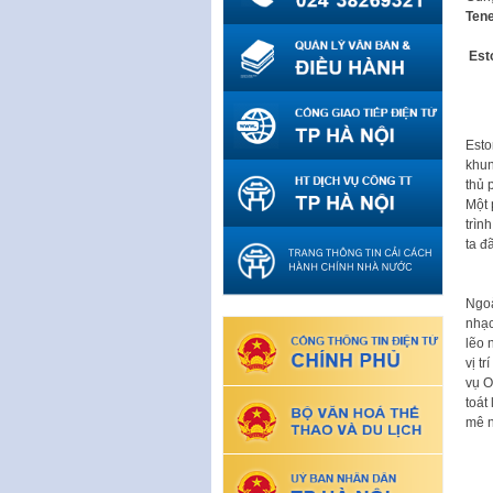
Tene
Est
Eston
khun
thủ 
Một
trìn
ta đa
Ngoa
nhạc
lẽo 
vị t
vụ O
toát
mê n