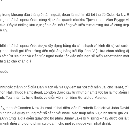
 trong khoảng đầu tháng 9 năm ngoái, đoàn làm phim đã tới thủ đô Oslo, Na Uy. 
 chọn nhà hát opera Oslo, cùng địa điểm quanh các khu Tjuvholmen, Aker Brygge va
ika. Đây là những khu vực gần biển, nổi tiếng với kiến trúc đương đại vô cùng đẹp
Na Uy.
biệt, nhà hát opera Oslo được xây dựng bằng đá cẩm thạch và kính đồ sộ với sườ
g thoai thoải gợi liên tưởng đến một tảng băng trôi lấp lánh. Việc lựa chọn những đi
sở hữu địa hình và kiến trúc nghệ thuật độc đáo hứa hẹn sẽ biến
Tenet
thành một
 thị giác cho khán giả.
quốc
 như các thành phố của Đan Mạch và Na Uy đem lại hơi thở hiện đại cho
Tenet
, thi
on Hall, thuộc Hampstead, London được xây từ những năm 1700 lại là một điểm 
́nh. Tòa nhà này từng thuộc về diễn viên nổi tiếng Gerald du Maurier.
 đây, theo tờ Camden New Journal thì hai diễn viên Elizabeth Debicki và John David
ngton đã quay chung một số cảnh với nhau. Vào thập niên 60, dinh thự trị giá 28 t
g Anh từng là địa điểm quay cho bộ phim Bunny Lake Is Missing – nay được coi là t
m kinh điển cho dòng phim cult (dành cho một số người xem nhất định).