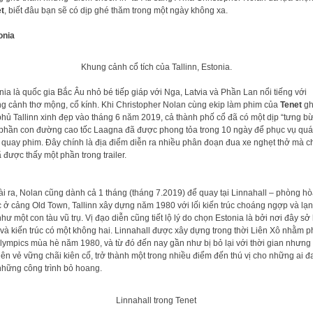
t
, biết đâu bạn sẽ có dịp ghé thăm trong một ngày không xa.
onia
Khung cảnh cổ tích của Tallinn, Estonia.
ia là quốc gia Bắc Âu nhỏ bé tiếp giáp với Nga, Latvia và Phần Lan nổi tiếng với
g cảnh thơ mộng, cổ kính. Khi Christopher Nolan cùng ekip làm phim của
Tenet
gh
phủ Tallinn xinh đẹp vào tháng 6 năm 2019, cả thành phố cổ đã có một dịp “tưng bư
 phần con đường cao tốc Laagna đã được phong tỏa trong 10 ngày để phục vụ quá
h quay phim. Đây chính là địa điểm diễn ra nhiều phân đoạn đua xe nghẹt thở mà c
̃ được thấy một phần trong trailer.
̀i ra, Nolan cũng dành cả 1 tháng (tháng 7.2019) để quay tại Linnahall – phòng ho
 ở cảng Old Town, Tallinn xây dựng năm 1980 với lối kiến trúc choáng ngợp và lạ
như một con tàu vũ trụ. Vị đạo diễn cũng tiết lộ lý do chọn Estonia là bởi nơi đây sở
rí và kiến trúc có một không hai. Linnahall được xây dựng trong thời Liên Xô nhằm p
lympics mùa hè năm 1980, và từ đó đến nay gần như bị bỏ lại với thời gian nhưng
 lên vẻ vững chãi kiên cố, trở thành một trong nhiều điểm đến thú vị cho những ai 
hững công trình bỏ hoang.
Linnahall trong Tenet