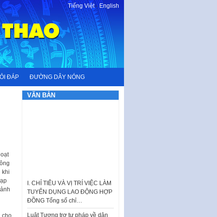
Tiếng Việt
-
English
ỎI ĐÁP
ĐƯỜNG DÂY NÓNG
VĂN BẢN
oạt
hông
I. CHỈ TIÊU VÀ VỊ TRÍ VIỆC LÀM
 khi
TUYỂN DỤNG LAO ĐỘNG HỢP
ạp
ĐỒNG Tổng số chỉ…
 ảnh
Luật Tương trợ tư pháp về dân
sự và Kế hoạch số 187KH-
n cho