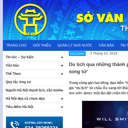
Skip
to
content
TRANG CHỦ
GIỚI THIỆU
QUẢN LÝ NHÀ NƯỚC
VĂN BẢN
TIN 
3 Tháng 10, 2019
ĐỊA DANH
Tin tức – Sự kiện
Du lịch qua những thành 
Văn hóa
song tử’
Thể Thao
Quy tắc ứng xử
Trong vòng gần hai tiếng, đạo diễn 
giả “du lịch” từ châu Âu sang tới Bă
Người Hà Nội thanh lịch, văn minh
mơ ước được một lần đặt chân tới t
Hà Nội đẹp và chưa đẹp
Tiêu điểm Hà Nội