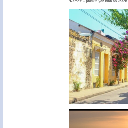
“Narcos” – phim truyền hình ăn khách v
Trình
chơi
Video