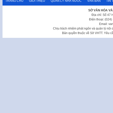
TRANG CHỦ
GIỚI THIỆU
QUẢN LÝ NHÀ NƯỚC
VĂN BẢN
TIN 
SỞ VĂN HÓA VÀ
Địa chỉ: Số 47
Điện thoại: (024
Email: va
Chịu trách nhiệm phát ngôn và quản lý nộ
Bản quyền thuộc về Sở VHTT. Yêu cầu 