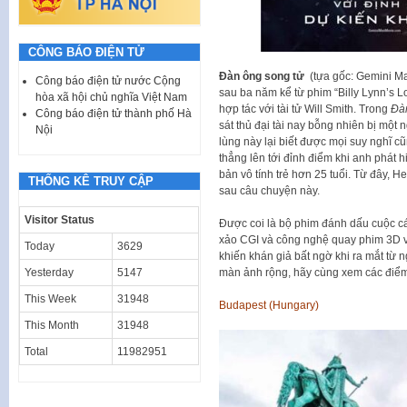
CÔNG BÁO ĐIỆN TỬ
Đàn ông song tử
(tựa gốc: Gemini Man) l
Công báo điện tử nước Cộng
sau ba năm kể từ phim “Billy Lynn’s Lo
hòa xã hội chủ nghĩa Việt Nam
hợp tác với tài tử Will Smith. Trong
Đà
Công báo điện tử thành phố Hà
sát thủ đại tài nay bỗng nhiên bị một n
Nội
lùng này lại biết được mọi suy nghĩ 
thẳng lên tới đỉnh điểm khi anh phát 
bản vô tính trẻ hơn 25 tuổi. Từ đây, H
THỐNG KÊ TRUY CẬP
sau câu chuyện này.
Visitor Status
Được coi là bộ phim đánh dấu cuộc 
xảo CGI và công nghệ quay phim 3D v
Today
3629
khiến khán giả bất ngờ khi ra mắt tư
màn ảnh rộng, hãy cùng xem các điểm đ
Yesterday
5147
This Week
31948
Budapest (Hungary)
This Month
31948
Total
11982951