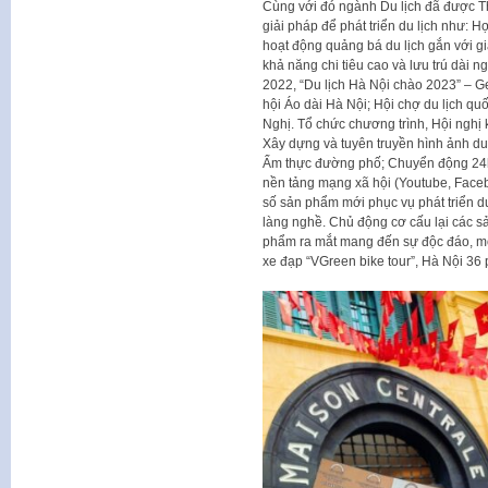
Cùng với đó ngành Du lịch đã được Th
giải pháp để phát triển du lịch như: Hợ
hoạt động quảng bá du lịch gắn với gi
khả năng chi tiêu cao và lưu trú dài 
2022, “Du lịch Hà Nội chào 2023” – Ge
hội Áo dài Hà Nội; Hội chợ du lịch qu
Nghị. Tổ chức chương trình, Hội nghị 
Xây dựng và tuyên truyền hình ảnh du 
Ẩm thực đường phố; Chuyển động 24h; 
nền tảng mạng xã hội (Youtube, Face
số sản phẩm mới phục vụ phát triển du 
làng nghề. Chủ động cơ cấu lại các s
phẩm ra mắt mang đến sự độc đáo, mớ
xe đạp “VGreen bike tour”, Hà Nội 3