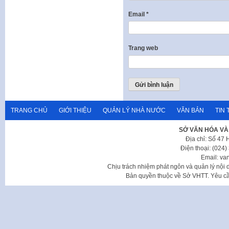
Email
*
Trang web
TRANG CHỦ
GIỚI THIỆU
QUẢN LÝ NHÀ NƯỚC
VĂN BẢN
TIN 
SỞ VĂN HÓA VÀ
Địa chỉ: Số 47
Điện thoại: (024
Email: va
Chịu trách nhiệm phát ngôn và quản lý nộ
Bản quyền thuộc về Sở VHTT. Yêu cầu 