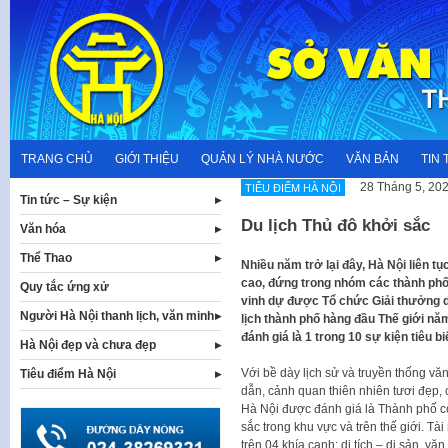
Skip
to
content
TRANG CHỦ
GIỚI THIỆU
QUẢN LÝ NHÀ NƯỚC
VĂN BẢN
TIN 
28 Tháng 5, 20
TIÊU ĐIỂM HÀ NỘI
Tin tức – Sự kiện
Du lịch Thủ đô khởi sắc
Văn hóa
Thể Thao
​Nhiều năm trở lại đây, Hà Nội liên t
cao, đứng trong nhóm các thành phố
Quy tắc ứng xử
vinh dự được Tổ chức Giải thưởng du
Người Hà Nội thanh lịch, văn minh
lịch thành phố hàng đầu Thế giới n
đánh giá là 1 trong 10 sự kiện tiêu 
Hà Nội đẹp và chưa đẹp
Với bề dày lịch sử và truyền thống vă
Tiêu điểm Hà Nội
dẫn, cảnh quan thiên nhiên tươi đẹp, 
Hà Nội được đánh giá là Thành phố có
sắc trong khu vực và trên thế giới. T
trên 04 khía cạnh: di tích – di sản, v