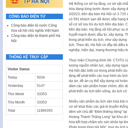
Hệ thống cơ sở hạ tầng, cơ sở vật châ
hóa đang từng bước được xây dựng đồ
3/2023, trên địa bàn Hà Nội có 3.725 c
CÔNG BÁO ĐIỆN TỬ
có 591 khách sạn đã được xếp hạng t
số cơ sở lưu trú du lịch trên địa bàn
Công báo điện tử nước Cộng
trên địa bàn. Hạ tầng xã hội phục vụ 
hòa xã hội chủ nghĩa Việt Nam
huyết mạch được đầu tư; xây dựng. T
Công báo điện tử thành phố Hà
trong phát triển du lịch, như xây dựng
Nội
lịch. Theo đó, Hà Nội có đầy đủ điều 
nghiệp, hiện đại, mang thương hiệu tro
THỐNG KÊ TRUY CẬP
Thực hiện Chương trình 06- CTr/TU củ
lượng nguồn nhân lực, xây dựng người
Visitor Status
Hà Nội đặc biệt coi trọng phát triển d
tảng để phát triển các loại hình du l
Today
5034
dự án, đề án cụ thể xây dựng và hoàn
Yesterday
5147
đảm các sản phẩm hoàn chỉnh, độc đá
phát triển du lịch bền vững, du lịch có
This Week
33353
Nhiều sản phẩm du lịch văn hóa trải
This Month
33353
cơ sở khai thác các giá trị truyền thố
Total
11984355
đêm với chủ đề “Đêm thiêng liêng” tại 
Hoàng Thành Thăng Long” tại Khu di 
hóa kết hợp chăm sóc sức khỏe tại khu
Pháp trong lòng Hà Nội”, tour du lịch