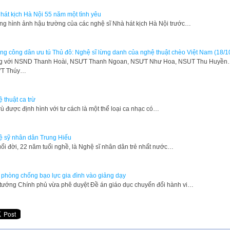
hát kịch Hà Nội 55 năm một tình yêu
g hình ảnh hậu trường của các nghệ sĩ Nhà hát kịch Hà Nội trước…
g công dân ưu tú Thủ đô: Nghệ sĩ lừng danh của nghệ thuật chèo Việt Nam (18/1
g với NSND Thanh Hoài, NSƯT Thanh Ngoan, NSƯT Như Hoa, NSUT Thu Huyề
T Thúy…
 thuật ca trừ
rù được định hình với tư cách là một thể loại ca nhạc có…
 sỹ nhân dân Trung Hiếu
uổi đời, 22 năm tuổi nghề, là Nghệ sĩ nhân dân trẻ nhất nước…
phòng chống bạo lực gia đình vào giảng dạy
 tướng Chính phủ vừa phê duyệt Đề án giáo dục chuyển đổi hành vi…