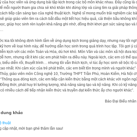
ý của học viên và ứng dụng bài tập kịch trong các bộ môn khác nhau. Đây cũng là 
để mỗi người tham gia chia sẻ khó khăn khi đứng lớp và cùng tìm ra giải pháp thôn
cách tiếp cận sáng tạo của nghệ thuật kịch. Nghệ sĩ mong muốn trải nghiệm các bà
 sẽ giúp giáo viên tìm ra cách bắt đầu một tiết học hiệu quả, cải thiện bầu không kh
học, giúp học sinh rèn luyện khả năng ghi nhớ, đồng thời khơi gợi sức sáng tạo và 
t…
ớc kia tôi không định hình lắm về ứng dụng kịch trong giảng dạy, nhưng nay tôi ng
kỹ hơn về loại hình này, để hướng dẫn học sinh trong quá trình học tập. Tôi gợi ý c
iễn kịch với các môn Toán và Hóa, dù hơi khó. Môn Văn và các môn xã hội đưa kị
dễ hơn, nhưng rất ít khi các em phát hiện ra điều này. Ngoài kịch, các em có thể qu
, biểu diễn rối, thuyết trình… nhưng tôi vẫn thích kịch, vì lúc ấy học sinh sẽ bộc lộ 
cao nhất. Khi cảm xúc của trẻ phát triển, các em biết tôn trọng mình và người khác” 
Thủy, giáo viên môn Công nghệ 10, Trường THPT Trần Phú, Hoàn Kiếm, Hà Nội c
. “Thông qua đóng kịch, các em tiếp cận kiến thức bằng một cách khác với ngôn ng
. Đồng thời, phát huy trí tưởng tượng, khả năng sáng tạo và kỹ năng. Khi có kỹ năng
 có nhiều cách để tiếp nhận kiến thức và truyền đạt kiến thức ấy cho người khác”.
Báo Đại Biểu nhân
 dung khác
 thuật
g cập nhật, mời bạn ghé thăm lần sau!