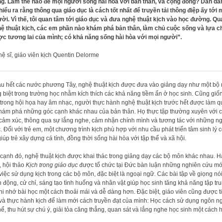
g. Làm thế nào để mọi người sống hài hòa với bản thân, và cộng đồng? Dần dầ
 hiểu ra rằng thông qua giáo dục là cách tốt nhất để truyền tải thông điệp ấy tới 
ời. Vì thế, tôi quan tâm tới giáo dục và đưa nghệ thuật kịch vào học đường. Qu
ệ thuật kịch, các em phần nào khám phá bản thân, làm chủ cuộc sống và lựa c
c tương lai của mình; có khả năng sống hài hòa với mọi người”.
ệ sĩ, giáo viên kịch Quentin Delorme
u hết các nước phương Tây, nghệ thuật kịch được đưa vào giảng dạy như một bộ
g biệt trong trường học nhằm kích thích các khả năng tiềm ẩn ở học sinh. Cũng giố
trong hội họa hay âm nhạc, người thực hành nghệ thuật kịch trước hết được làm 
hám phá những góc cạnh khác nhau của bản thân. Họ thực tập thường xuyên với 
 cảm xúc, thông qua sự lắng nghe, cảm nhận chính mình và tương tác với những n
. Đối với trẻ em, một chương trình kịch phù hợp với nhu cầu phát triển tâm sinh lý 
giúp trẻ xây dựng cá tính, đồng thời sống hài hòa với tập thể và xã hội.
cạnh đó, nghệ thuật kịch được khai thác trong giảng dạy các bộ môn khác nhau. 
 hội thảo
Kịch trong giáo dục
được tổ chức tại Đức bàn luận những nghiên cứu mớ
việc sử dụng kịch trong các bộ môn, đặc biệt là ngoại ngữ. Các bài tập về giọng nói
 động, cử chỉ, sáng tạo tình huống và nhân vật giúp học sinh tăng khả năng tập tr
hi nhớ bài học một cách thoải mái và dễ dàng hơn. Đặc biệt, giáo viên cũng được t
và thực hành kịch để làm mới cách truyền đạt của mình: Học cách sử dụng ngôn n
hể, thu hút sự chú ý, giải tỏa căng thẳng, quan sát và lắng nghe học sinh một cách 