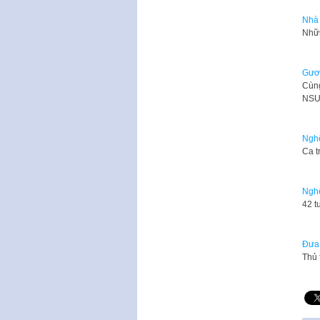
Nhà 
Nhữn
Gươn
Cùn
NSƯ
Nghệ
Ca t
Nghệ
42 t
Đưa 
​Thủ