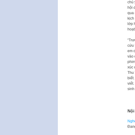
chú 
hội 
qua 
kịch
lớp 
hoạ
“Trư
cứu 
em d
vào 
phim
xúc 
Thu 
biết
viết
sinh
Nội
Nghệ
​Đan