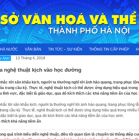
NHÀ NƯỚC
VĂN BẢN
TIN TỨC – SỰ KIỆN
THÔNG TIN CẤP PHÉP
H
13 Tháng 4, 2018
N ẢNH
a nghệ thuật kịch vào học đường
nhắc tới sân khấu kịch, người ta thường nghĩ tới ánh hào quang, trang phục lộn
óa trang cầu kỳ. Thực tế, nghệ thuật kịch có thể được ứng dụng hiệu quả trong
u lĩnh vực, đặc biệt là giáo dục, qua đó kích thích các khả năng tiềm ẩn của học
nhắc tới sân khấu kịch, người ta thường nghĩ tới ánh hào quang, trang phục lộng lẫ
trang cầu kỳ. Thực tế, nghệ thuật kịch có thể được ứng dụng hiệu quả trong nhiều l
 đặc biệt là giáo dục, qua đó kích thích các khả năng tiềm ẩn của học sinh.
 thích khả năng tiềm ẩn
ong quá trình biểu diễn nghệ thuật, điều tôi quan tâm là chuyển tải thông điệp c