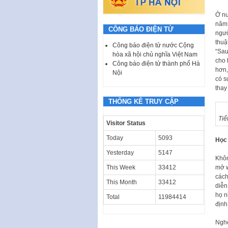
Ở nư
năm 
CÔNG BÁO ĐIỆN TỬ
ngườ
thuậ
Công báo điện tử nước Cộng
“Sau
hòa xã hội chủ nghĩa Việt Nam
cho 
Công báo điện tử thành phố Hà
hơn,
Nội
có s
thay 
THỐNG KÊ TRUY CẬP
Tiế
Visitor Status
Today
5093
Học
Yesterday
5147
Khôn
mở 
This Week
33412
cách
This Month
33412
diễn
họ n
Total
11984414
định
Nghệ