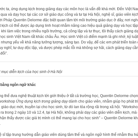
ớc ta, ứng dụng kịch trong giảng dạy các môn học là vấn đề khá mới. Đến Việt N
qua và dạy học tại các cơ sở giáo dục công và tư tại Hà Nội, nghệ sĩ, giáo viên kịc
i Pháp Quentin Delorme đặc biệt quan tâm tới môi trường giáo dục ở đây, nơi ng
t kịch có thể được áp dụng linh hoạt nhằm nâng cao hiệu quả giảng dạy và học tập
 khi làm việc trong nhiều ngôi trường, cả công lập và tư thục, tôi thấy cách giảng d
học sinh Việt Nam rất khác châu Âu. Học sinh Việt có điểm mạnh là ghi nhớ, kỷ luật 
 nhưng yếu về khả năng tưởng tượng, sáng tạo. Do vậy, để các em phát triển toàn 
uy nghĩ, tư duy độc lập, và được phép mắc lỗi mà không sợ hãi, cách giảng dạy cầ
đổi”.
t mục diễn kịch của học sinh ở Hà Nội
 bằng ngôn ngữ khác
g thể đưa nghệ thuật kịch tới giới thiệu ở tất cả trường học, Quentin Delorme chọn
workshop
Ứng dụng kịch trong giảng dạy
dành cho giáo viên, nhằm giúp họ phát tr
 giáo dục mới, truyền lại cho học sinh, từ đó lan tỏa rộng rãi trong xã hội. “Worksh
 ra trong 2 ngày 10 và 12.4, tại Hà Nội, không phải dạy các giáo viên diễn kịch, mà
hận thấy được các giá trị mình có thể mang lại cho học sinh” – Quentin Delorme k
.
 sĩ tập trung hướng dẫn giáo viên dùng tâm thế và ngôn ngữ hình thể nhằm thu hú