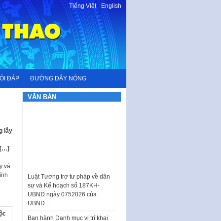
Tiếng Việt
-
English
ỎI ĐÁP
ĐƯỜNG DÂY NÓNG
VĂN BẢN
g lẫy
 […]
y và
Luật Tương trợ tư pháp về dân
ĩnh
sự và Kế hoạch số 187KH-
UBND ngày 0752026 của
UBND…
Ban hành Danh mục vị trí khai
uộc
thác quảng cáo trên địa bàn