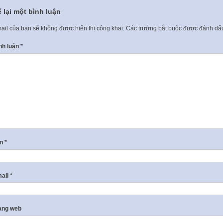
 lại một bình luận
ail của bạn sẽ không được hiển thị công khai.
Các trường bắt buộc được đánh d
nh luận
*
ên
*
ail
*
ang web