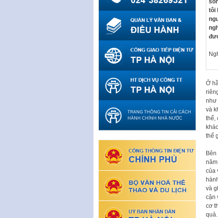
sốn
tôi
ngư
ngh
đượ
Ngh
Ở hầ
riên
như 
và k
thể,
khác
thể 
Bên 
năm,
của 
hành
và g
cận 
cơ t
quả.