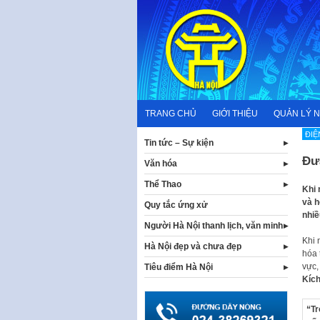
Skip
to
content
TRANG CHỦ
GIỚI THIỆU
QUẢN LÝ 
ĐIỆ
Tin tức – Sự kiện
Đư
Văn hóa
Thể Thao
Khi 
và h
Quy tắc ứng xử
nhiề
Người Hà Nội thanh lịch, văn minh
Khi 
Hà Nội đẹp và chưa đẹp
hóa 
vực,
Tiêu điểm Hà Nội
Kích
“Tr