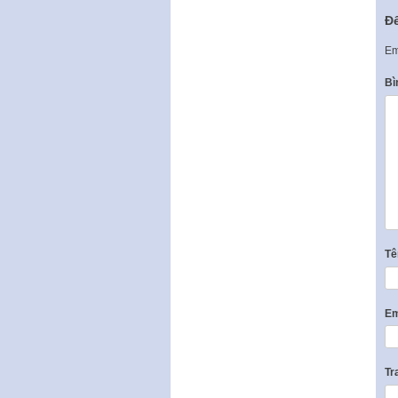
Để
Em
Bì
T
Em
Tr