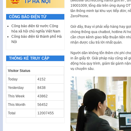
(website dichvucong.hanoi.gov.vn , ứn
19001009; tổng đài trên ứng dụng OTT 
tân thông minh tại khu vực tiếp đón; 
ZeroPhone.
CÔNG BÁO ĐIỆN TỬ
Công báo điện tử nước Cộng
Giờ đây, thay vì phải xếp hàng hay gọi
hòa xã hội chủ nghĩa Việt Nam
chóng thông qua chatbot, hotline AI ho
Công báo điện tử thành phố Hà
cần chọn kênh giao tiếp thuận tiện nh
Nội
nhận được câu trả lời nhất quán.
Người dân không tốn thêm chi phí cho 
in ấn giấy tờ. Giải pháp này cũng sẽ 
THỐNG KÊ TRUY CẬP
động hóa quy trình, giảm tải gánh nặ
vụ chuyên sâu.
Visitor Status
Today
4152
Yesterday
8438
This Week
43862
This Month
56452
Total
12007455