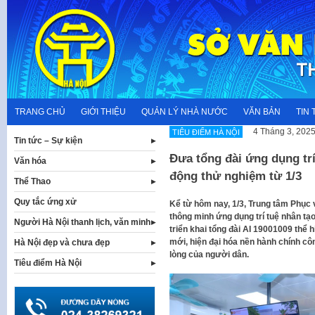
Skip
to
content
TRANG CHỦ
GIỚI THIỆU
QUẢN LÝ NHÀ NƯỚC
VĂN BẢN
TIN 
4 Tháng 3, 202
TIÊU ĐIỂM HÀ NỘI
Tin tức – Sự kiện
Đưa tổng đài ứng dụng trí
Văn hóa
động thử nghiệm từ 1/3
Thể Thao
Quy tắc ứng xử
Kể từ hôm nay, 1/3, Trung tâm Phục 
thông minh ứng dụng trí tuệ nhân tạ
Người Hà Nội thanh lịch, văn minh
triển khai tổng đài AI 19001009 thể 
mới, hiện đại hóa nền hành chính cô
Hà Nội đẹp và chưa đẹp
lòng của người dân.
Tiêu điểm Hà Nội