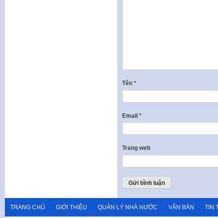
Tên
*
Email
*
Trang web
TRANG CHỦ
GIỚI THIỆU
QUẢN LÝ NHÀ NƯỚC
VĂN BẢN
TIN 