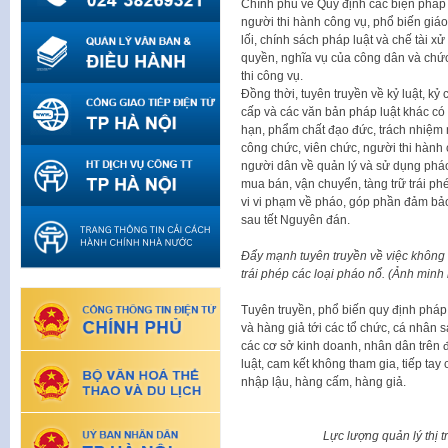
Chính phủ về Quy định các biện pháp
người thi hành công vụ, phổ biến giá
lối, chính sách pháp luật và chế tài x
quyền, nghĩa vụ của công dân và chức
thi công vụ.
Đồng thời, tuyên truyền về kỷ luật, k
cấp và các văn bản pháp luật khác có
hạn, phẩm chất đạo đức, trách nhiệm 
công chức, viên chức, người thi hành 
người dân về quản lý và sử dụng pháo
mua bán, vận chuyển, tàng trữ trái ph
vi vi phạm về pháo, góp phần đảm bảo a
sau tết Nguyên đán.
Đẩy mạnh tuyên truyền về việc không 
trái phép các loại pháo nổ. (Ảnh minh
Tuyên truyền, phổ biến quy định pháp
và hàng giả tới các tổ chức, cá nhân 
các cơ sở kinh doanh, nhân dân trên
luật, cam kết không tham gia, tiếp ta
nhập lậu, hàng cấm, hàng giả.
Lực lượng quản lý thị 