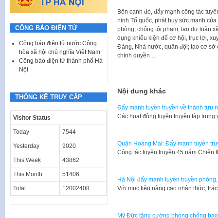
Bên cạnh đó, đẩy mạnh công tác tuyê
ninh Tổ quốc, phát huy sức mạnh của c
CÔNG BÁO ĐIỆN TỬ
phòng, chống tội phạm, tạo dư luận xã
dụng khiếu kiện để cơ hội, trục lợi, 
Công báo điện tử nước Cộng
Đảng, Nhà nước, quân đội; tạo cơ sở c
hòa xã hội chủ nghĩa Việt Nam
chính quyền…
Công báo điện tử thành phố Hà
Nội
Nội dung khác
THỐNG KÊ TRUY CẬP
Đẩy mạnh tuyên truyền về thành tựu 
Các hoạt động tuyên truyền tập trun
Visitor Status
Today
7544
Quận Hoàng Mai: Đẩy mạnh tuyên truy
Yesterday
9020
Công tác tuyên truyền 45 năm Chiến 
This Week
43862
This Month
51406
Hà Nội đẩy mạnh tuyên truyền phòng, 
Total
12002408
Với mục tiêu nâng cao nhận thức, tr
Mỹ Đức tăng cường phòng chống bạo 