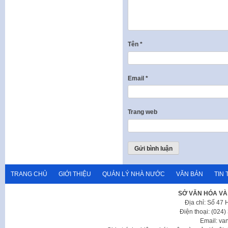
Tên
*
Email
*
Trang web
TRANG CHỦ
GIỚI THIỆU
QUẢN LÝ NHÀ NƯỚC
VĂN BẢN
TIN 
SỞ VĂN HÓA VÀ
Địa chỉ: Số 47
Điện thoại: (024
Email: va