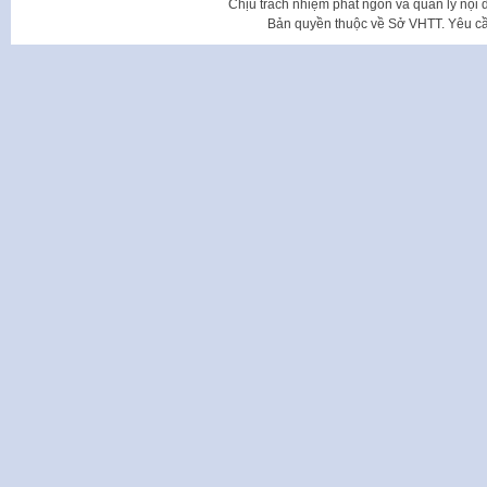
Chịu trách nhiệm phát ngôn và quản lý nộ
Bản quyền thuộc về Sở VHTT. Yêu cầu 