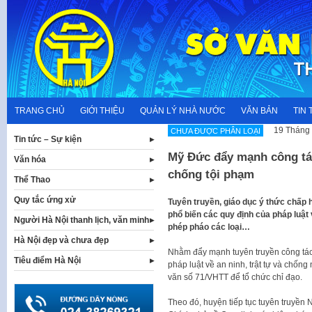
Skip
to
content
TRANG CHỦ
GIỚI THIỆU
QUẢN LÝ NHÀ NƯỚC
VĂN BẢN
TIN 
19 Tháng 
CHƯA ĐƯỢC PHÂN LOẠI
Tin tức – Sự kiện
Mỹ Đức đẩy mạnh công tác
Văn hóa
chống tội phạm
Thể Thao
Quy tắc ứng xử
Tuyên truyền, giáo dục ý thức chấp 
phổ biến các quy định của pháp luật 
Người Hà Nội thanh lịch, văn minh
phép pháo các loại…
Hà Nội đẹp và chưa đẹp
Nhằm đẩy mạnh tuyên truyền công tác
Tiêu điểm Hà Nội
pháp luật về an ninh, trật tự và chố
văn số 71/VHTT để tổ chức chỉ đạo.
Theo đó, huyện tiếp tục tuyên truyề