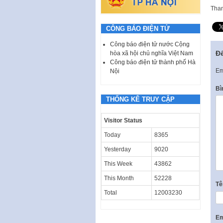
Than
CÔNG BÁO ĐIỆN TỬ
Công báo điện tử nước Cộng
Để
hòa xã hội chủ nghĩa Việt Nam
Công báo điện tử thành phố Hà
Em
Nội
Bì
THỐNG KÊ TRUY CẬP
Visitor Status
Today
8365
Yesterday
9020
This Week
43862
This Month
52228
T
Total
12003230
Em