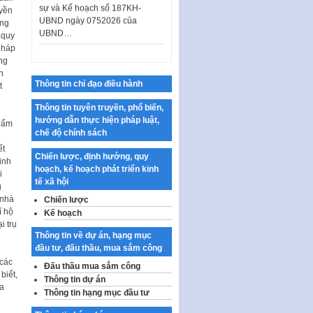
UBND ngày 0752026 của
uyền
UBND…
ồng
 quy
Ban hành Danh mục vị trí khai
pháp
thác quảng cáo trên địa bàn
ng
thành phố Hà Nội
n
Thông tin chỉ đạo điều hành
t
Kế hoạch Tổ chức Cuộc thi
chính luận về bảo vệ nền tảng tư
Thông tin tuyên truyền, phổ biến,
tưởng của Đảng…
hướng dẫn thực hiện pháp luật,
thẩm
chế độ chính sách
Công bố công khai dự toán kinh
phí xây dựng pháp luật, hoàn
ết
Chiến lược, định hướng, quy
thiện thể chế, chính…
inh
hoạch, kế hoạch phát triển kinh
i
Quy định về nghiên cứu, ứng
tế xã hội
g
dụng khoa học, công nghệ, đổi
 nhà
Chiến lược
mới sáng tạo và chuyển…
í hộ
Kế hoạch
i trụ
Quy định chi tiết và hướng dẫn
Thông tin về dự án, hạng mục
thi hành một số điều của Luật Lý
đầu tư, đấu thầu, mua sắm công
lịch tư…
 các
Đấu thầu mua sắm công
Sửa đổi, bổ sung một số nội
biết,
Thông tin dự án
dung tại Nghị quyết số 30/NQ-
a
Thông tin hạng mục đầu tư
CP ngày 24 tháng 02…