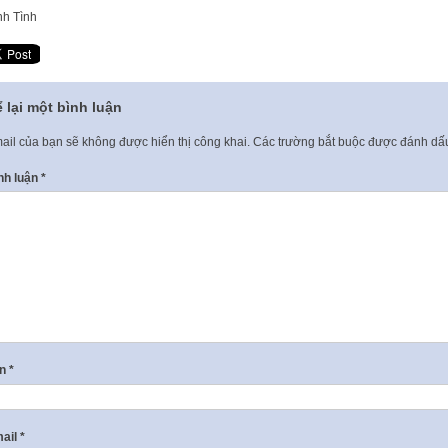
h Tình
 lại một bình luận
ail của bạn sẽ không được hiển thị công khai.
Các trường bắt buộc được đánh d
nh luận
*
ên
*
ail
*