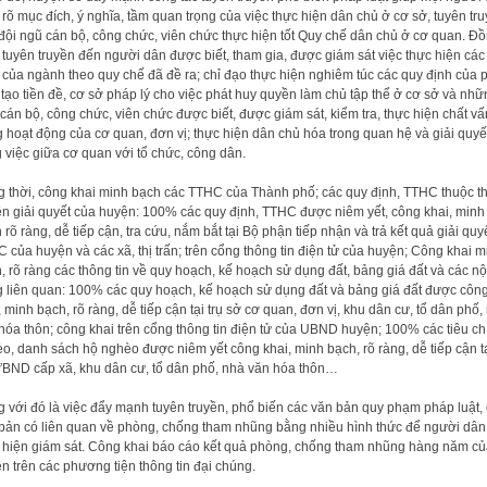
 rõ mục đích, ý nghĩa, tầm quan trọng của việc thực hiện dân chủ ở cơ sở, tuyên tr
đội ngũ cán bộ, công chức, viên chức thực hiện tốt Quy chế dân chủ ở cơ quan. Đ
, tuyên truyền đến người dân được biết, tham gia, được giám sát việc thực hiện các
 của ngành theo quy chế đã đề ra; chỉ đạo thực hiện nghiêm túc các quy định của 
, tạo tiền đề, cơ sở pháp lý cho việc phát huy quyền làm chủ tập thể ở cơ sở và nhữ
 cán bộ, công chức, viên chức được biết, được giám sát, kiểm tra, thực hiện chất vấ
g hoạt động của cơ quan, đơn vị; thực hiện dân chủ hóa trong quan hệ và giải quyế
 việc giữa cơ quan với tổ chức, công dân.
 thời, công khai minh bạch các TTHC của Thành phố; các quy định, TTHC thuộc 
n giải quyết của huyện: 100% các quy định, TTHC được niêm yết, công khai, minh
 rõ ràng, dễ tiếp cận, tra cứu, nắm bắt tại Bộ phận tiếp nhận và trả kết quả giải quy
 của huyện và các xã, thị trấn; trên cổng thông tin điện tử của huyện; Công khai m
, rõ ràng các thông tin về quy hoạch, kế hoạch sử dụng đất, bảng giá đất và các nộ
 liên quan: 100% các quy hoạch, kế hoạch sử dụng đất và bảng giá đất được côn
, minh bạch, rõ ràng, dễ tiếp cận tại trụ sở cơ quan, đơn vị, khu dân cư, tổ dân phố,
hóa thôn; công khai trên cổng thông tin điện tử của UBND huyện; 100% các tiêu ch
o, danh sách hộ nghèo được niêm yết công khai, minh bạch, rõ ràng, dễ tiếp cận tạ
BND cấp xã, khu dân cư, tổ dân phố, nhà văn hóa thôn…
 với đó là việc đẩy mạnh tuyên truyền, phổ biến các văn bản quy phạm pháp luật,
bản có liên quan về phòng, chống tham nhũng bằng nhiều hình thức để người dân 
 hiện giám sát. Công khai báo cáo kết quả phòng, chống tham nhũng hàng năm củ
n trên các phương tiện thông tin đại chúng.