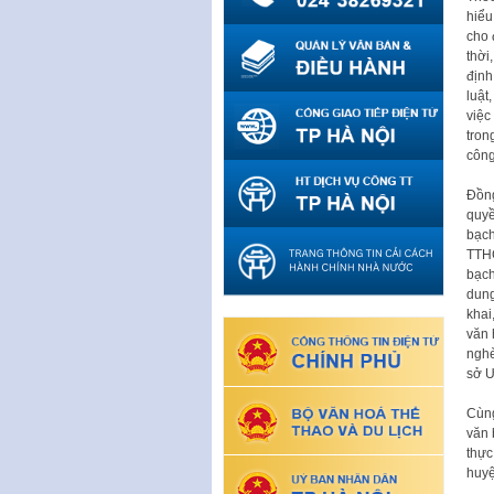
hiểu
cho 
thời
định
luật
việc
tron
công
Đồng
quyề
bạch
TTHC
bạch
dung
khai
văn 
nghè
sở Ư
Cùng
văn 
thực
huyệ