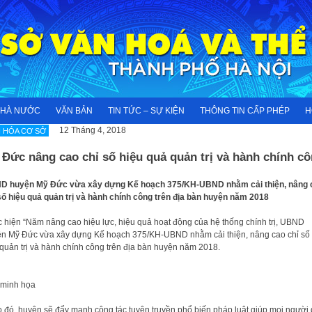
NHÀ NƯỚC
VĂN BẢN
TIN TỨC – SỰ KIỆN
THÔNG TIN CẤP PHÉP
H
12 Tháng 4, 2018
 HÓA CƠ SỞ
Đức nâng cao chỉ số hiệu quả quản trị và hành chính c
D huyện Mỹ Đức vừa xây dựng Kế hoạch 375/KH-UBND nhằm cải thiện, nâng 
số hiệu quả quản trị và hành chính công trên địa bàn huyện năm 2018
 hiện “Năm nâng cao hiệu lực, hiệu quả hoạt động của hệ thống chính trị, UBND
n Mỹ Đức vừa xây dựng Kế hoạch 375/KH-UBND nhằm cải thiện, nâng cao chỉ số 
quản trị và hành chính công trên địa bàn huyện năm 2018.
 minh họa
 đó, huyện sẽ đẩy mạnh công tác tuyên truyền phổ biến pháp luật giúp mọi người