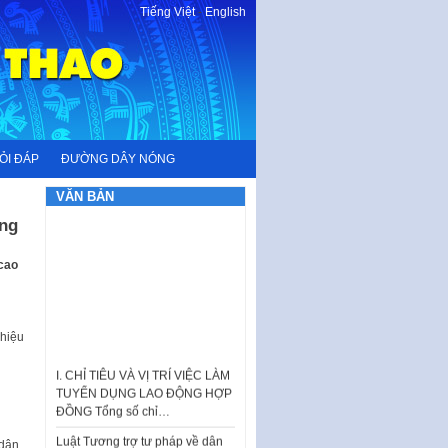
Tiếng Việt
-
English
ỎI ĐÁP
ĐƯỜNG DÂY NÓNG
VĂN BẢN
ông
cao
hiệu
I. CHỈ TIÊU VÀ VỊ TRÍ VIỆC LÀM
TUYỂN DỤNG LAO ĐỘNG HỢP
ĐỒNG Tổng số chỉ…
Luật Tương trợ tư pháp về dân
sự và Kế hoạch số 187KH-
 dân