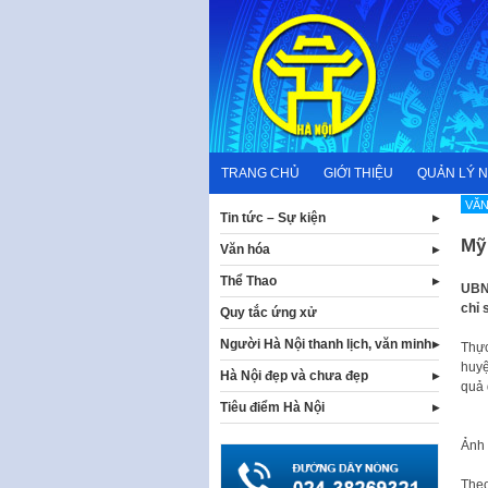
Skip
to
content
TRANG CHỦ
GIỚI THIỆU
QUẢN LÝ 
VĂN
Tin tức – Sự kiện
Mỹ 
Văn hóa
Thể Thao
UBN
chỉ 
Quy tắc ứng xử
Người Hà Nội thanh lịch, văn minh
Thực
huyệ
Hà Nội đẹp và chưa đẹp
quả 
Tiêu điểm Hà Nội
Ảnh
Theo