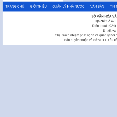
TRANG CHỦ
GIỚI THIỆU
QUẢN LÝ NHÀ NƯỚC
VĂN BẢN
TIN 
SỞ VĂN HÓA VÀ
Địa chỉ: Số 47
Điện thoại: (024
Email: va
Chịu trách nhiệm phát ngôn và quản lý nộ
Bản quyền thuộc về Sở VHTT. Yêu cầu 