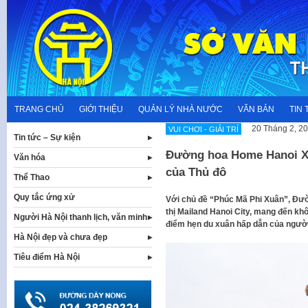
Skip
to
content
TRANG CHỦ
GIỚI THIỆU
QUẢN LÝ NHÀ NƯỚC
VĂN BẢN
TIN 
20 Tháng 2, 2
VUI CHƠI - GIẢI TRÍ
Tin tức – Sự kiện
Đường hoa Home Hanoi Xu
Văn hóa
của Thủ đô
Thể Thao
Quy tắc ứng xử
Với chủ đề “Phúc Mã Phi Xuân”, Đườ
thị Mailand Hanoi City, mang đến khô
Người Hà Nội thanh lịch, văn minh
điểm hẹn du xuân hấp dẫn của người 
Hà Nội đẹp và chưa đẹp
Tiêu điểm Hà Nội