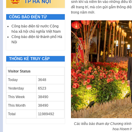
sinh khí và niềm tin vào những điều tố
đề trang trí, mà còn gửi gắm thông đi
trong năm mới.
CÔNG BÁO ĐIỆN TỬ
Công báo điện tử nước Cộng
hòa xã hội chủ nghĩa Việt Nam
Công báo điện tử thành phố Hà
Nội
THỐNG KÊ TRUY CẬP
Visitor Status
Today
3648
Yesterday
6523
This Week
38490
This Month
38490
Total
11989492
Các kiều bào tham dự Chương trìn
hoa Hoem H