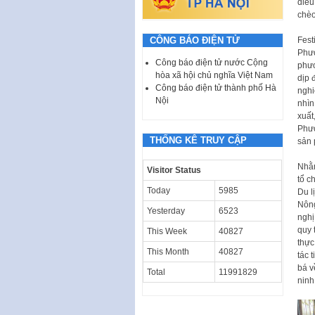
diều
chè
CÔNG BÁO ĐIỆN TỬ
Fest
Phượ
Công báo điện tử nước Cộng
phươ
hòa xã hội chủ nghĩa Việt Nam
dịp 
Công báo điện tử thành phố Hà
nghi
Nội
nhìn
xuất
Phượ
THỐNG KÊ TRUY CẬP
sản 
Nhằm
Visitor Status
tổ c
Today
5985
Du l
Nông
Yesterday
6523
nghị
quy 
This Week
40827
thực
This Month
40827
tác 
bá v
Total
11991829
ninh