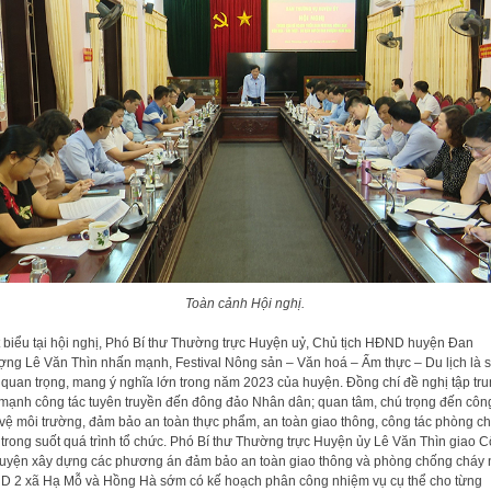
Toàn cảnh Hội nghị.
 biểu tại hội nghị, Phó Bí thư Thường trực Huyện uỷ, Chủ tịch HĐND huyện Đan
ng Lê Văn Thìn nhấn mạnh, Festival Nông sản – Văn hoá – Ẩm thực – Du lịch là 
 quan trọng, mang ý nghĩa lớn trong năm 2023 của huyện. Đồng chí đề nghị tập tr
 mạnh công tác tuyên truyền đến đông đảo Nhân dân; quan tâm, chú trọng đến công
 vệ môi trường, đảm bảo an toàn thực phẩm, an toàn giao thông, công tác phòng c
 trong suốt quá trình tổ chức. Phó Bí thư Thường trực Huyện ủy Lê Văn Thìn giao 
uyện xây dựng các phương án đảm bảo an toàn giao thông và phòng chống cháy n
 2 xã Hạ Mỗ và Hồng Hà sớm có kế hoạch phân công nhiệm vụ cụ thể cho từng