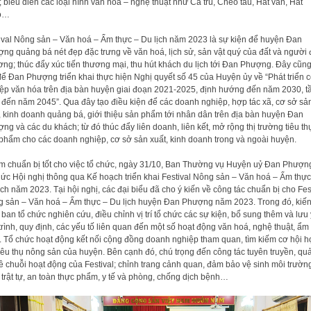
; biểu diễn các loại hình văn hoá – nghệ thuật như Ca trù, Chèo tàu, Hát văn, Hát
o…
ival Nông sản – Văn hoá – Ẩm thực – Du lịch năm 2023 là sự kiện để huyện Đan
ng quảng bá nét đẹp đặc trưng về văn hoá, lịch sử, sản vật quý của đất và người 
ng; thúc đẩy xúc tiến thương mại, thu hút khách du lịch tới Đan Phượng. Đây cũng
để Đan Phượng triển khai thực hiện Nghị quyết số 45 của Huyện ủy về “Phát triển 
ệp văn hóa trên địa bàn huyện giai đoạn 2021-2025, định hướng đến năm 2030, 
 đến năm 2045”. Qua đây tạo điều kiện để các doanh nghiệp, hợp tác xã, cơ sở sả
, kinh doanh quảng bá, giới thiệu sản phẩm tới nhân dân trên địa bàn huyện Đan
ng và các du khách; từ đó thúc đẩy liên doanh, liên kết, mở rộng thị trường tiêu th
phẩm cho các doanh nghiệp, cơ sở sản xuất, kinh doanh trong và ngoài huyện.
 chuẩn bị tốt cho việc tổ chức, ngày 31/10, Ban Thường vụ Huyện uỷ Đan Phượn
hức Hội nghị thông qua Kế hoạch triển khai Festival Nông sản – Văn hoá – Ẩm thực
ịch năm 2023. Tại hội nghị, các đại biểu đã cho ý kiến về công tác chuẩn bị cho Fes
 sản – Văn hoá – Ẩm thực – Du lịch huyện Đan Phượng năm 2023. Trong đó, kiế
 ban tổ chức nghiên cứu, điều chỉnh vị trí tổ chức các sự kiện, bổ sung thêm và lưu 
trình, quy định, các yếu tố liên quan đến một số hoạt động văn hoá, nghệ thuật, ẩm
. Tổ chức hoạt động kết nối cộng đồng doanh nghiệp tham quan, tìm kiếm cơ hội 
tiêu thụ nông sản của huyện. Bên cạnh đó, chú trọng đến công tác tuyên truyền, qu
ề chuỗi hoạt động của Festival; chỉnh trang cảnh quan, đảm bảo vệ sinh môi trườn
 trật tự, an toàn thực phẩm, y tế và phòng, chống dịch bệnh…