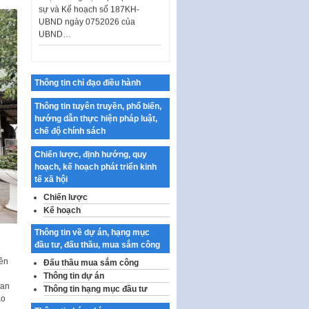
UBND ngày 0752026 của
UBND…
Ban hành Danh mục vị trí khai
thác quảng cáo trên địa bàn
thành phố Hà Nội
Thông tin chỉ đạo điều hành
Kế hoạch Tổ chức Cuộc thi
chính luận về bảo vệ nền tảng tư
Thông tin tuyên truyền, phổ biến,
tưởng của Đảng…
hướng dẫn thực hiện pháp luật,
Công bố công khai dự toán kinh
chế độ chính sách
phí xây dựng pháp luật, hoàn
thiện thể chế, chính…
Chiến lược, định hướng, quy
hoạch, kế hoạch phát triển kinh
Quy định về nghiên cứu, ứng
tế xã hội
dụng khoa học, công nghệ, đổi
Chiến lược
mới sáng tạo và chuyển…
Kế hoạch
Quy định chi tiết và hướng dẫn
Thông tin về dự án, hạng mục
thi hành một số điều của Luật Lý
đầu tư, đấu thầu, mua sắm công
lịch tư…
iên
Đấu thầu mua sắm công
Sửa đổi, bổ sung một số nội
n
Thông tin dự án
dung tại Nghị quyết số 30/NQ-
oan
Thông tin hạng mục đầu tư
CP ngày 24 tháng 02…
áo