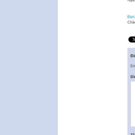
​Ngà
Đan 
Chào
Để
Em
Bì
T