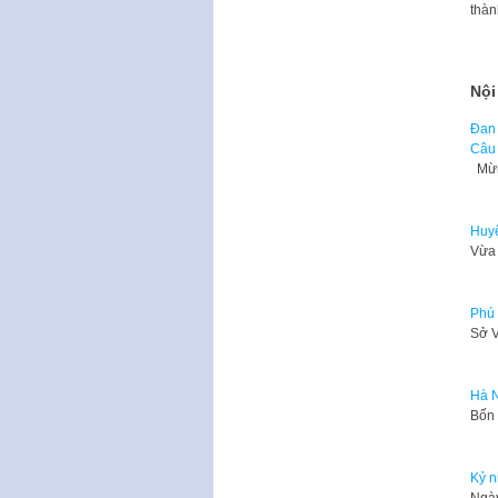
thà
Nội
Đan 
Câu 
Mừng
Huyệ
Vừa 
Phú 
​Sở 
Hà N
Bốn 
Kỷ n