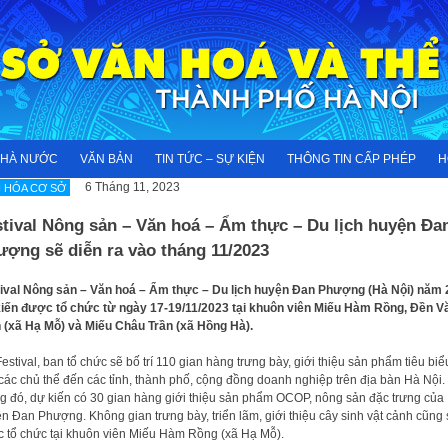
NHÀ NƯỚC
VĂN BẢN
TIN TỨC – SỰ KIỆN
THÔNG TIN CẤP PHÉP
H
6 Tháng 11, 2023
 HÓA CƠ SỞ
tival Nông sản – Văn hoá – Ẩm thực – Du lịch huyện Đa
ợng sẽ diễn ra vào tháng 11/2023
ival Nông sản – Văn hoá – Ẩm thực – Du lịch huyện Đan Phượng (Hà Nội) năm
iến được tổ chức từ ngày 17-19/11/2023 tại khuôn viên Miếu Hàm Rồng, Đền V
 (xã Hạ Mỗ) và Miếu Châu Trần (xã Hồng Hà).
Festival, ban tổ chức sẽ bố trí 110 gian hàng trưng bày, giới thiệu sản phẩm tiêu biể
các chủ thể đến các tỉnh, thành phố, cộng đồng doanh nghiệp trên địa bàn Hà Nội.
g đó, dự kiến có 30 gian hàng giới thiệu sản phẩm OCOP, nông sản đặc trưng của
n Đan Phượng. Không gian trưng bày, triển lãm, giới thiệu cây sinh vật cảnh cũng 
 tổ chức tại khuôn viên Miếu Hàm Rồng (xã Hạ Mỗ).