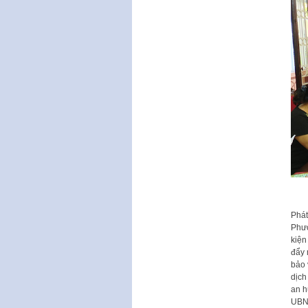
Phát
Phượ
kiện
đẩy
bảo
dịch
an h
UBND