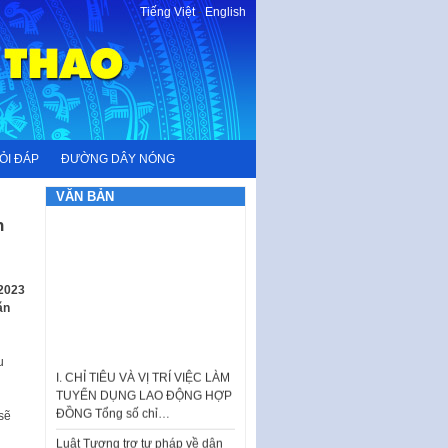
Tiếng Việt
-
English
ỎI ĐÁP
ĐƯỜNG DÂY NÓNG
VĂN BẢN
n
 2023
ăn
I. CHỈ TIÊU VÀ VỊ TRÍ VIỆC LÀM
u
TUYỂN DỤNG LAO ĐỘNG HỢP
ĐỒNG Tổng số chỉ…
sẽ
Luật Tương trợ tư pháp về dân
sự và Kế hoạch số 187KH-