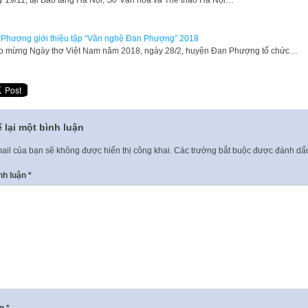
y 19/11, tại Bảo tàng Hà Nội, Sở Văn hóa và Thể thao Hà Nội…
Phượng giới thiệu tập “Văn nghệ Đan Phượng” 2018
 mừng Ngày thơ Việt Nam năm 2018, ngày 28/2, huyện Đan Phượng tổ chức…
 lại một bình luận
ail của bạn sẽ không được hiển thị công khai.
Các trường bắt buộc được đánh d
nh luận
*
ên
*