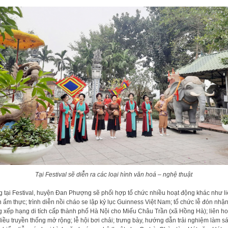
Tại Festival sẽ diễn ra các loại hình văn hoá – nghệ thuật
 tại Festival, huyện Đan Phượng sẽ phối hợp tổ chức nhiều hoạt động khác như l
 ẩm thực; trình diễn nồi cháo se lập kỷ lục Guinness Việt Nam; tổ chức lễ đón nhậ
 xếp hạng di tích cấp thành phố Hà Nội cho Miếu Châu Trần (xã Hồng Hà); liên h
diều truyền thống mở rộng; lễ hội bơi chải; trưng bày, hướng dẫn trải nghiệm làm s