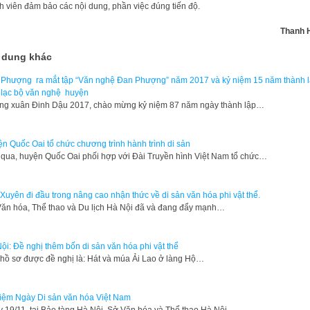
nh viên đảm bảo các nội dung, phần việc đúng tiến độ.
Thanh 
 dung khác
Phượng ra mắt tập “Văn nghệ Đan Phượng” năm 2017 và kỷ niệm 15 năm thành 
lạc bộ văn nghệ huyện
 xuân Đinh Dậu 2017, chào mừng kỷ niệm 87 năm ngày thành lập…
n Quốc Oai tổ chức chương trình hành trình di sản
qua, huyện Quốc Oai phối hợp với Đài Truyền hình Việt Nam tổ chức…
Xuyên đi đầu trong nâng cao nhận thức về di sản văn hóa phi vật thể.
Văn hóa, Thể thao và Du lịch Hà Nội đã và đang đẩy mạnh…
ội: Đề nghị thêm bốn di sản văn hóa phi vật thể
hồ sơ được đề nghị là: Hát và múa Ải Lao ở làng Hộ…
iệm Ngày Di sản văn hóa Việt Nam