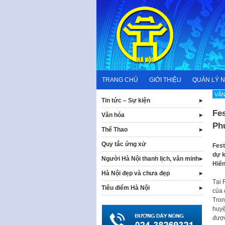
Skip
to
content
TRANG CHỦ
GIỚI THIỆU
QUẢN LÝ 
VĂN
Tin tức – Sự kiện
Fes
Văn hóa
Phư
Thể Thao
Quy tắc ứng xử
Fest
dự k
Người Hà Nội thanh lịch, văn minh
Hiến
Hà Nội đẹp và chưa đẹp
Tại 
Tiêu điểm Hà Nội
của 
Tron
huyệ
được