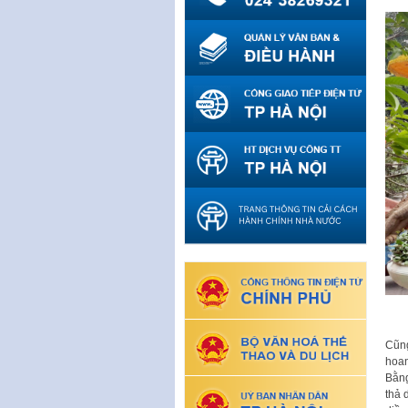
Cũng
hoan
Bằng
thả 