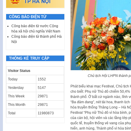
CÔNG BÁO ĐIỆN TỬ
Công báo điện tử nước Cộng
hòa xã hội chủ nghĩa Việt Nam
Công báo điện tử thành phố Hà
Nội
THỐNG KÊ TRUY CẬP
Visitor Status
Chủ tịch Hội LHPN thành p
Today
1552
Phát biểu khai mạc Festival, Chủ tịc
Yesterday
5147
cho biết: Phụ nữ Thủ đô chiếm 50,4%
This Week
29871
thành phố. Ở bất cứ ngành nào, lĩnh 
“Ba đảm đang”, nét tài hoa, thanh lịc
This Month
29871
hóa truyền thống Thăng Long – Hà Nộ
Festival “Phụ nữ Thủ đô vì hòa bình, 
Total
11980873
của cán bộ, hội viên và các tầng lớp 
quốc tế, truyền thống vẻ vang của ph
hiến, anh hùng, Thành phố vì hòa bình