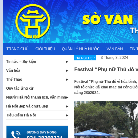
Skip
to
content
TRANG CHỦ
GIỚI THIỆU
QUẢN LÝ NHÀ NƯỚC
VĂN BẢN
TIN 
3 Tháng 3, 2024
HÀ NỘI ĐẸP
Tin tức – Sự kiện
Festival “Phụ nữ Thủ đô v
Văn hóa
Thể Thao
Festival “Phụ nữ Thủ đô vì hòa bình,
Nội tổ chức đã khai mạc tại cổng Cô
Quy tắc ứng xử
sáng 2/3/2024.
Người Hà Nội thanh lịch, văn minh
Hà Nội đẹp và chưa đẹp
Tiêu điểm Hà Nội