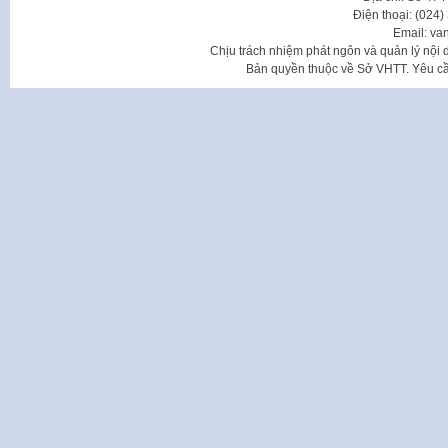
Điện thoại: (024
Email: va
Chịu trách nhiệm phát ngôn và quản lý nộ
Bản quyền thuộc về Sở VHTT. Yêu cầu 