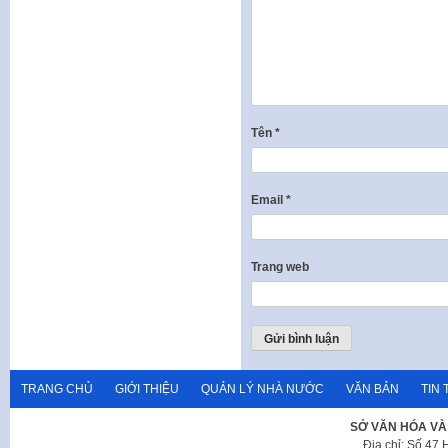
Tên
*
Email
*
Trang web
TRANG CHỦ
GIỚI THIỆU
QUẢN LÝ NHÀ NƯỚC
VĂN BẢN
TIN 
SỞ VĂN HÓA VÀ
Địa chỉ: Số 47