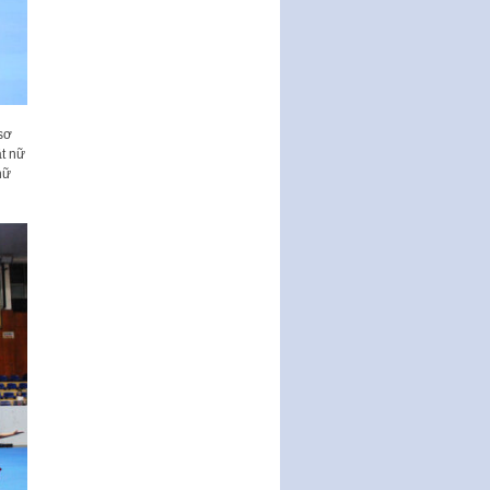
sơ
t nữ
nữ