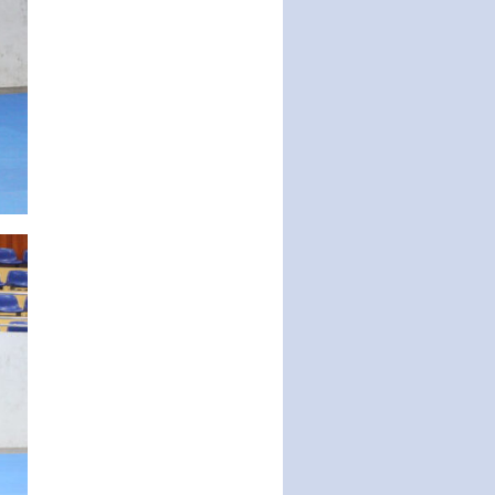
Nghị quyết về một số chính sách
ưu đãi, hỗ trợ phát triển hạ tầng,
tổ chức…
Nghị quyết quy định một số nội
dung và định mức chi quản lý
hoạt động khoa…
Quy định mức tiền phạt đối với
một số hành vi vi phạm hành
chính trong lĩnh…
Phê duyệt Chương trình phát
triển kinh tế số và xã hội số giai
đoạn 2026 -…
Quy định về tổ chức, hoạt động
của thôn, tổ dân phố và chế độ,
chính sách…