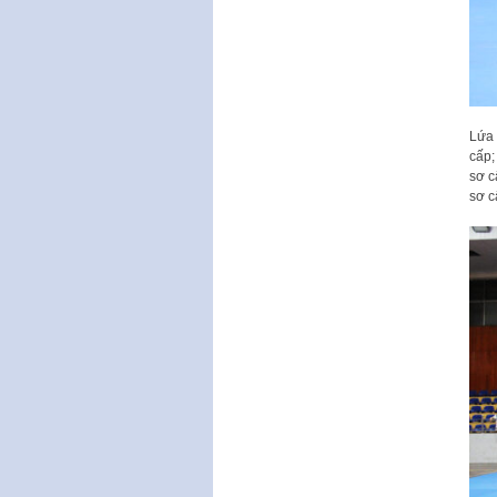
Lứa 
cấp;
sơ c
sơ c