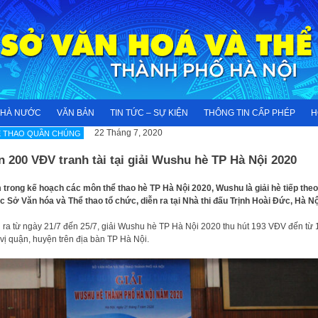
NHÀ NƯỚC
VĂN BẢN
TIN TỨC – SỰ KIỆN
THÔNG TIN CẤP PHÉP
H
22 Tháng 7, 2020
Ể THAO QUẦN CHÚNG
 200 VĐV tranh tài tại giải Wushu hè TP Hà Nội 2020
trong kế hoạch các môn thể thao hè TP Hà Nội 2020, Wushu là giải hè tiếp theo
 Sở Văn hóa và Thể thao tổ chức, diễn ra tại Nhà thi đấu Trịnh Hoài Đức, Hà Nộ
 ra từ ngày 21/7 đến 25/7, giải Wushu hè TP Hà Nội 2020 thu hút 193 VĐV đến từ 
vị quận, huyện trên địa bàn TP Hà Nội.