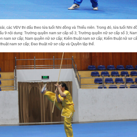
giải, các VĐV thi đấu theo lứa tuổi Nhi đồng và Thiếu niên. Trong đó, lứa tuổi Nhi đ
đấu 9 nội dung: Trường quyền nam sơ cấp số 3; Trường quyền nữ sơ cấp số 3; Na
n nam sơ cấp; Nam quyền nữ sơ cấp; Kiếm thuật nam sơ cấp; Kiếm thuật nữ sơ cấ
thuật nam sơ cấp; Đao thuật nữ sơ cấp và Quyền tập thể.