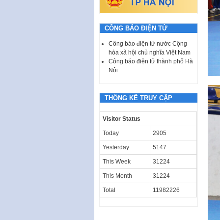
CÔNG BÁO ĐIỆN TỬ
Công báo điện tử nước Cộng
hòa xã hội chủ nghĩa Việt Nam
Công báo điện tử thành phố Hà
Nội
THỐNG KÊ TRUY CẬP
Visitor Status
Today
2905
Yesterday
5147
This Week
31224
This Month
31224
Total
11982226