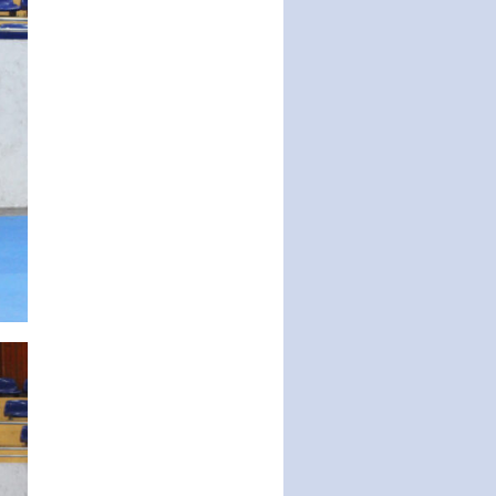
THÔNG BÁO Tuyển dụng lao
động hợp đồng theo Nghị định
số 111/2022/NĐ-CP ngày
30/12/2022 của Chính…
Sửa đổi, bổ sung một số điều
của Thông tư số 320/2016/TT-
BTC của Bộ trưởng Bộ Tài…
Quy định về quản lý website
thương mại điện tử
Nghị quyết quy định điều kiện,
thủ tục tặng, thu hồi danh hiệu
"Công dân danh dự…
Nghị quyết quy định một số
chính sách thúc đẩy nghiên cứu
khoa học, phát triển công…
Nghị quyết công bố Nghị quyết
quy phạm pháp luật của HĐND
Thành phố triển khai thi…
Nghị quyết ban hành quy chế
tiếp công dân của Thường trực
HĐND, đại biểu HĐND thành…