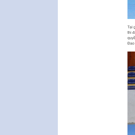
Tại 
thi 
quyề
Đao 