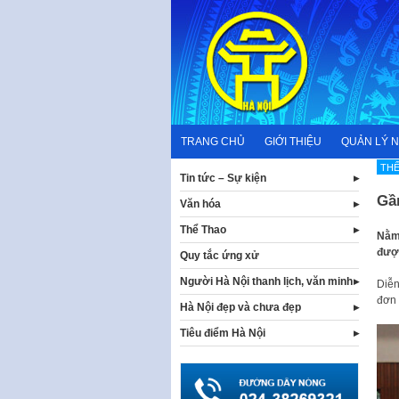
Skip
to
content
TRANG CHỦ
GIỚI THIỆU
QUẢN LÝ 
TH
Tin tức – Sự kiện
Gần
Văn hóa
Thể Thao
Nằm 
được
Quy tắc ứng xử
Người Hà Nội thanh lịch, văn minh
Diễn
đơn 
Hà Nội đẹp và chưa đẹp
Tiêu điểm Hà Nội