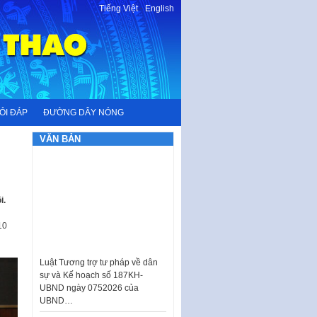
Tiếng Việt
-
English
ỎI ĐÁP
ĐƯỜNG DÂY NÓNG
VĂN BẢN
i.
10
Luật Tương trợ tư pháp về dân
sự và Kế hoạch số 187KH-
UBND ngày 0752026 của
UBND…
Ban hành Danh mục vị trí khai
thác quảng cáo trên địa bàn
thành phố Hà Nội