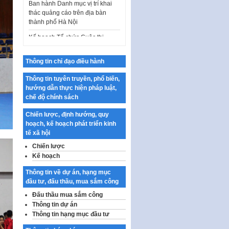
Kế hoạch Tổ chức Cuộc thi
chính luận về bảo vệ nền tảng tư
tưởng của Đảng…
Công bố công khai dự toán kinh
phí xây dựng pháp luật, hoàn
Thông tin chỉ đạo điều hành
thiện thể chế, chính…
Thông tin tuyên truyền, phổ biến,
Quy định về nghiên cứu, ứng
hướng dẫn thực hiện pháp luật,
dụng khoa học, công nghệ, đổi
chế độ chính sách
mới sáng tạo và chuyển…
Quy định chi tiết và hướng dẫn
Chiến lược, định hướng, quy
thi hành một số điều của Luật Lý
hoạch, kế hoạch phát triển kinh
lịch tư…
tế xã hội
Chiến lược
Sửa đổi, bổ sung một số nội
Kế hoạch
dung tại Nghị quyết số 30/NQ-
CP ngày 24 tháng 02…
Thông tin về dự án, hạng mục
Ban hành Chương trình hành
đầu tư, đấu thầu, mua sắm công
động của Chính phủ thực hiện
Đấu thầu mua sắm công
Nghị quyết số 02-NQ/TW ngày
Thông tin dự án
17…
Thông tin hạng mục đầu tư
THÔNG BÁO Tuyển dụng lao