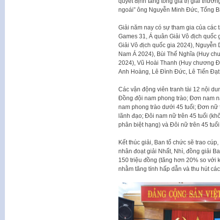
quyết định tăng tổng giá trị giải thư
ngoái” ông Nguyễn Minh Đức, Tổng Bi
Giải năm nay có sự tham gia của các 
Games 31, Á quân Giải Vô địch quốc
Giải Vô địch quốc gia 2024), Nguyễn
Nam Á 2024), Bùi Thế Nghĩa (Huy chư
2024), Vũ Hoài Thanh (Huy chương Đồ
Anh Hoàng, Lê Đình Đức, Lê Tiến Đạt
Các vận động viên tranh tài 12 nội 
Đồng đội nam phong trào; Đơn nam nâ
nam phong trào dưới 45 tuổi; Đơn nữ t
lãnh đạo; Đôi nam nữ trên 45 tuổi (kh
phân biệt hạng) và Đôi nữ trên 45 tuổ
Kết thúc giải, Ban tổ chức sẽ trao cúp
nhân đoạt giải Nhất, Nhì, đồng giải Ba 
150 triệu đồng (tăng hơn 20% so với k
nhằm tăng tính hấp dẫn và thu hút các