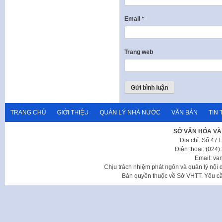
Email
*
Trang web
TRANG CHỦ
GIỚI THIỆU
QUẢN LÝ NHÀ NƯỚC
VĂN BẢN
TIN 
SỞ VĂN HÓA VÀ
Địa chỉ: Số 47
Điện thoại: (024
Email: va
Chịu trách nhiệm phát ngôn và quản lý nộ
Bản quyền thuộc về Sở VHTT. Yêu cầu 