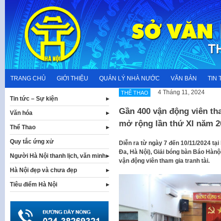
Skip
to
content
TRANG CHỦ
GIỚI THIỆU
QUẢN LÝ NHÀ NƯỚC
VĂN BẢN
TIN 
4 Tháng 11, 2024
THỂ THAO
Tin tức – Sự kiện
Gần 400 vận động viên th
Văn hóa
mở rộng lần thứ XI năm 2
Thể Thao
Quy tắc ứng xử
Diễn ra từ ngày 7 đến 10/11/2024 tại
Đa, Hà Nội), Giải bóng bàn Báo Hànộ
Người Hà Nội thanh lịch, văn minh
vận động viên tham gia tranh tài.
Hà Nội đẹp và chưa đẹp
Tiêu điểm Hà Nội