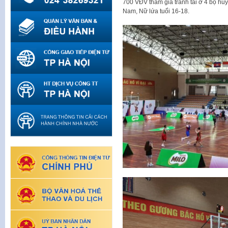
700 VĐV tham gia tranh tài ở 4 bộ hu
Nam, Nữ lứa tuổi 16-18.