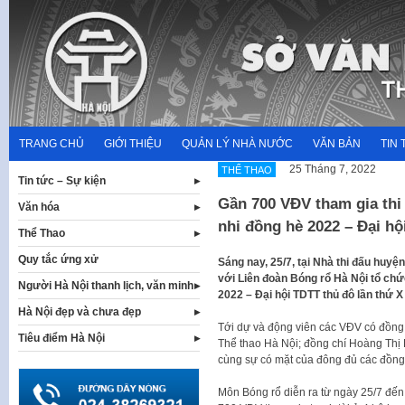
Skip
to
content
TRANG CHỦ
GIỚI THIỆU
QUẢN LÝ NHÀ NƯỚC
VĂN BẢN
TIN 
25 Tháng 7, 2022
THỂ THAO
Tin tức – Sự kiện
Gần 700 VĐV tham gia thi
Văn hóa
nhi đồng hè 2022 – Đại h
Thể Thao
Quy tắc ứng xử
Sáng nay, 25/7, tại Nhà thi đấu huyệ
với Liên đoàn Bóng rổ Hà Nội tổ chức
Người Hà Nội thanh lịch, văn minh
2022 – Đại hội TDTT thủ đô lần thứ 
Hà Nội đẹp và chưa đẹp
Tới dự và động viên các VĐV có đồn
Tiêu điểm Hà Nội
Thể thao Hà Nội; đồng chí Hoàng Thị 
cùng sự có mặt của đông đủ các đồng 
Môn Bóng rổ diễn ra từ ngày 25/7 đến 