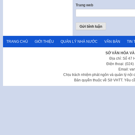
Trang web
TRANG CHỦ
GIỚI THIỆU
QUẢN LÝ NHÀ NƯỚC
VĂN BẢN
TIN 
SỞ VĂN HÓA VÀ
Địa chỉ: Số 47
Điện thoại: (024
Email: va
Chịu trách nhiệm phát ngôn và quản lý nộ
Bản quyền thuộc về Sở VHTT. Yêu cầu 