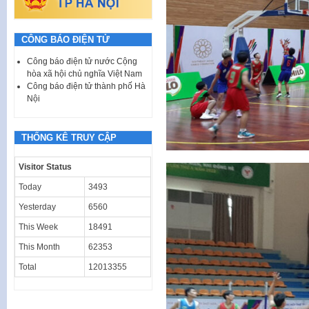
CÔNG BÁO ĐIỆN TỬ
Công báo điện tử nước Cộng
hòa xã hội chủ nghĩa Việt Nam
Công báo điện tử thành phố Hà
Nội
THỐNG KÊ TRUY CẬP
Visitor Status
Today
3493
Yesterday
6560
This Week
18491
This Month
62353
Total
12013355