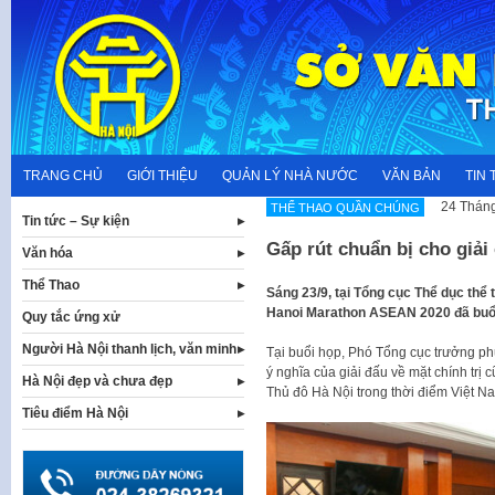
Skip
to
content
TRANG CHỦ
GIỚI THIỆU
QUẢN LÝ NHÀ NƯỚC
VĂN BẢN
TIN 
24 Tháng
THỂ THAO QUẦN CHÚNG
Tin tức – Sự kiện
Gấp rút chuẩn bị cho giả
Văn hóa
Thể Thao
Sáng 23/9, tại Tổng cục Thể dục thể 
Hanoi Marathon ASEAN 2020 đã buổi 
Quy tắc ứng xử
Người Hà Nội thanh lịch, văn minh
Tại buổi họp, Phó Tổng cục trưởng ph
ý nghĩa của giải đấu về mặt chính trị
Hà Nội đẹp và chưa đẹp
Thủ đô Hà Nội trong thời điểm Việt 
Tiêu điểm Hà Nội