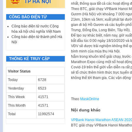
nhất, thông qua tất cả các hoạt động đ
Theo BTC, giải chạy VPBank Hanoi Ma
Gươm (Hà Nội) với khoảng 7.000 người
CÔNG BÁO ĐIỆN TỬ
21km, 10km và 5km; xuất phát tại đườ
gian đi bộ Hồ Gươm và các tuyến phố
Công báo điện tử nước Cộng
Trưng, Đống Đa, Long Biên, Tây Hồ).
hòa xã hội chủ nghĩa Việt Nam
Để tạo sự khác biệt, năm nay, giờ x
Công báo điện tử thành phố Hà
bắt đầu lúc 0:00 ngày 18/10/2020 và b
Nội
VĐV sẽ được trải nghiệm không thể q
bình minh của mùa thu Hà Nội.
Nằm trong khuôn khổ giải chạy, trước 
THỐNG KÊ TRUY CẬP
Marathon Expo cùng một số hoạt động 
Covid-19 trên thế giới vẫn diễn ra rấ
Visitor Status
sẽ tổ chức thêm hình thức trực tuyế
không thể tới tham gia. Các vận động v
Today
6728
Yesterday
6523
This Week
41571
Theo
MaskOnline
This Month
41571
Nội dung khác
Total
11992574
VPBank Hanoi Marathon ASEAN 2020 
BTC giải chạy VPBank Hanoi Maratho