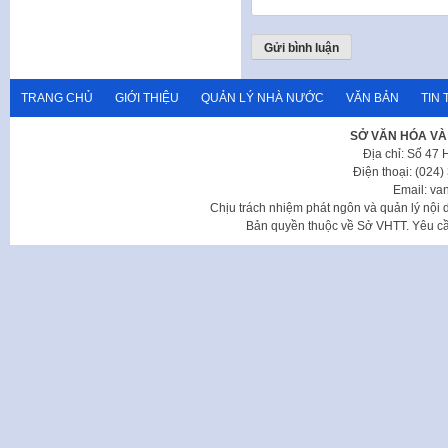
TRANG CHỦ
GIỚI THIỆU
QUẢN LÝ NHÀ NƯỚC
VĂN BẢN
TIN 
SỞ VĂN HÓA VÀ
Địa chỉ: Số 47
Điện thoại: (024
Email: va
Chịu trách nhiệm phát ngôn và quản lý nộ
Bản quyền thuộc về Sở VHTT. Yêu cầu 