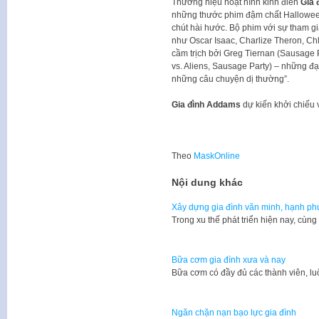
Thương hiệu hoạt hình kinh điển
Gia 
những thước phim đậm chất Halloween:
chút hài hước. Bộ phim với sự tham g
như Oscar Isaac, Charlize Theron, Ch
cầm trịch bởi Greg Tiernan (Sausage 
vs. Aliens, Sausage Party) – những đạ
những câu chuyện dị thường”.
Gia đình Addams
dự kiến khởi chiếu 
Theo
MaskOnline
Nội dung khác
Xây dựng gia đình văn minh, hạnh ph
Trong xu thế phát triển hiện nay, cùn
Bữa cơm gia đình xưa và nay
Bữa cơm có đầy đủ các thành viên, l
Ngăn chặn nạn bạo lực gia đình