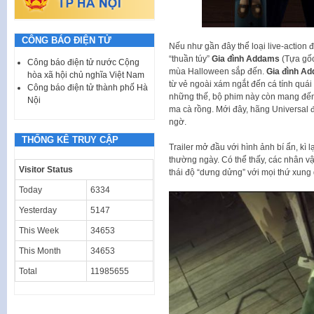
CÔNG BÁO ĐIỆN TỬ
Nếu như gần đây thể loại live-action 
“thuần túy”
Gia đình Addams
(Tựa gốc
Công báo điện tử nước Cộng
mùa Halloween sắp đến.
Gia đình A
hòa xã hội chủ nghĩa Việt Nam
từ vẻ ngoài xám ngắt đến cá tính quá
Công báo điện tử thành phố Hà
những thế, bộ phim này còn mang đến 
Nội
ma cà rồng. Mới đây, hãng Universal đã 
ngờ.
THỐNG KÊ TRUY CẬP
Trailer mở đầu với hình ảnh bí ẩn, kì
thường ngày. Có thể thấy, các nhân v
Visitor Status
thái độ “dưng dửng” với mọi thứ xung
Today
6334
Yesterday
5147
This Week
34653
This Month
34653
Total
11985655