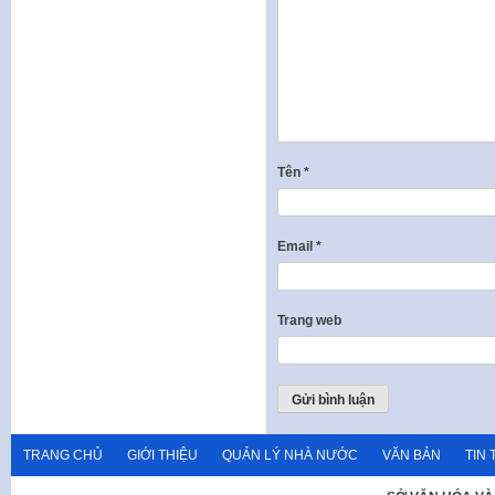
Tên
*
Email
*
Trang web
TRANG CHỦ
GIỚI THIỆU
QUẢN LÝ NHÀ NƯỚC
VĂN BẢN
TIN 