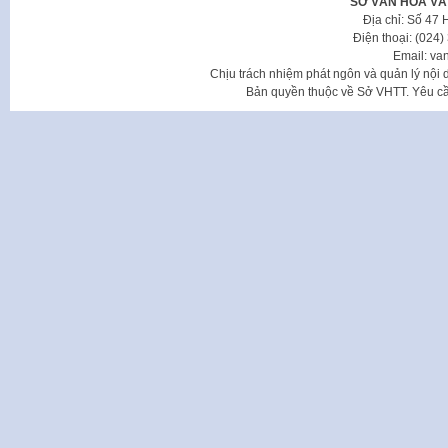
SỞ VĂN HÓA VÀ
Địa chỉ: Số 47
Điện thoại: (024
Email: va
Chịu trách nhiệm phát ngôn và quản lý nộ
Bản quyền thuộc về Sở VHTT. Yêu cầu 