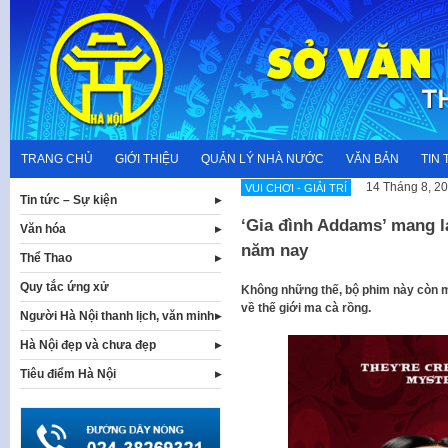
Skip
to
content
TRANG CHỦ
GIỚI THIỆU
QUẢN LÝ NHÀ NƯỚC
VĂN BẢN
TIN 
14 Tháng 8, 2
VUI CHƠI - GIẢI TRÍ
Tin tức – Sự kiện
‘Gia đình Addams’ mang l
Văn hóa
năm nay
Thể Thao
Quy tắc ứng xử
Không những thế, bộ phim này còn m
về thế giới ma cà rồng.
Người Hà Nội thanh lịch, văn minh
Hà Nội đẹp và chưa đẹp
Tiêu điểm Hà Nội