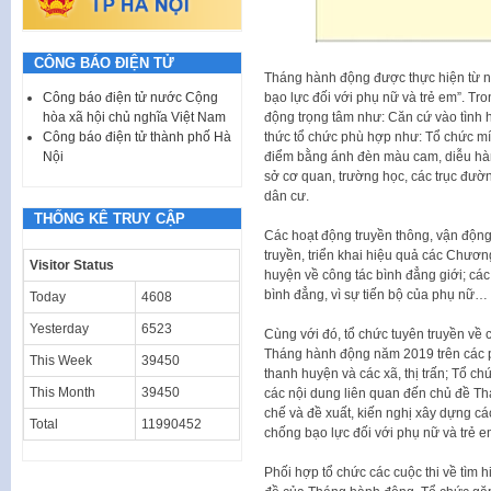
CÔNG BÁO ĐIỆN TỬ
Tháng hành động được thực hiện từ n
bạo lực đối với phụ nữ và trẻ em”. Tr
Công báo điện tử nước Cộng
động trọng tâm như: Căn cứ vào tình h
hòa xã hội chủ nghĩa Việt Nam
thức tổ chức phù hợp như: Tổ chức mít
Công báo điện tử thành phố Hà
điểm bằng ánh đèn màu cam, diễu hành
Nội
sở cơ quan, trường học, các trục đườ
dân cư.
THỐNG KÊ TRUY CẬP
Các hoạt động truyền thông, vận động
truyền, triển khai hiệu quả các Chươ
Visitor Status
huyện về công tác bình đẳng giới; cá
bình đẳng, vì sự tiến bộ của phụ nữ…
Today
4608
Yesterday
6523
Cùng với đó, tổ chức tuyên truyền về
Tháng hành động năm 2019 trên các ph
This Week
39450
thanh huyện và các xã, thị trấn; Tổ ch
This Month
39450
các nội dung liên quan đến chủ đề Th
chế và đề xuất, kiến nghị xây dựng cá
Total
11990452
chống bạo lực đối với phụ nữ và trẻ e
Phối hợp tổ chức các cuộc thi về tìm 