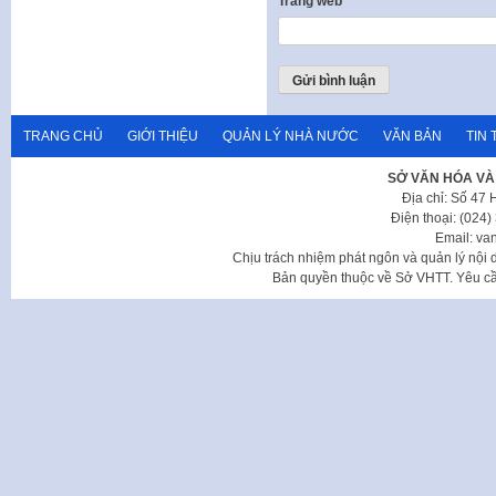
Trang web
TRANG CHỦ
GIỚI THIỆU
QUẢN LÝ NHÀ NƯỚC
VĂN BẢN
TIN 
SỞ VĂN HÓA VÀ
Địa chỉ: Số 47
Điện thoại: (024
Email: va
Chịu trách nhiệm phát ngôn và quản lý nộ
Bản quyền thuộc về Sở VHTT. Yêu cầu 