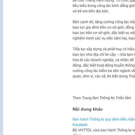
đề của Tháng hành động. Tổ chức gặp 
tiêu biểu trong công tác bình đẳng giớ
và trẻ em trên địa bàn.
Bên cạnh đó, tăng cường công tác nắm 
bạo lực gia đình trên cơ sở giới, đồng 
bạo lực trên cơ sở giới, đặc biệt vụ vi
nghiêm minh các vụ việc xâm hại, bạo 
Tiếp tục xây dựng và phát huy có hiệu
bạo lực như địa chỉ tin cậy – nhà tạ
hóa từ các doanh nghiệp, cá nhân để
động, đặc biệt hoạt động truyền thôn
cường công tác kiểm tra liên ngành về 
quan, đơn vị, các xã, thị trấn trong T
Theo
Trung tâm Thông tin Triển lãm
Nội dung khác
Ban hành Thông tư quy định điều kiện
Karatedo
Bộ VHTTDL vừa ban hành Thông tư số