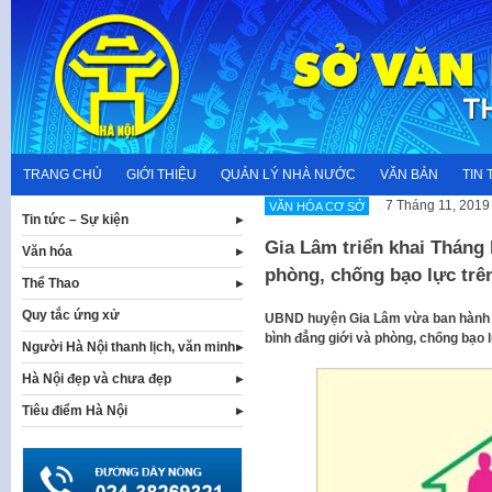
Skip
to
content
TRANG CHỦ
GIỚI THIỆU
QUẢN LÝ NHÀ NƯỚC
VĂN BẢN
TIN 
7 Tháng 11, 2019
VĂN HÓA CƠ SỞ
Tin tức – Sự kiện
Gia Lâm triển khai Tháng 
Văn hóa
phòng, chống bạo lực trê
Thể Thao
Quy tắc ứng xử
UBND huyện Gia Lâm vừa ban hành K
bình đẳng giới và phòng, chống bạo 
Người Hà Nội thanh lịch, văn minh
Hà Nội đẹp và chưa đẹp
Tiêu điểm Hà Nội