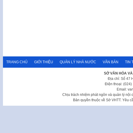
TRANG CHỦ
GIỚI THIỆU
QUẢN LÝ NHÀ NƯỚC
VĂN BẢN
TIN 
SỞ VĂN HÓA VÀ
Địa chỉ: Số 47
Điện thoại: (024
Email: va
Chịu trách nhiệm phát ngôn và quản lý nộ
Bản quyền thuộc về Sở VHTT. Yêu cầu 