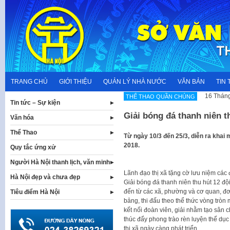
Skip
to
content
TRANG CHỦ
GIỚI THIỆU
QUẢN LÝ NHÀ NƯỚC
VĂN BẢN
TIN 
16 Tháng
THỂ THAO QUẦN CHÚNG
Tin tức – Sự kiện
Giải bóng đá thanh niên t
Văn hóa
Thể Thao
Từ ngày 10/3 đến 25/3, diễn ra khai 
2018.
Quy tắc ứng xử
Người Hà Nội thanh lịch, văn minh
Lãnh đạo thị xã tặng cờ lưu niệm các 
Hà Nội đẹp và chưa đẹp
Giải bóng đá thanh niên thu hút 12 độ
đến từ các xã, phường và cơ quan, đơn
Tiêu điểm Hà Nội
bảng, thi đấu theo thể thức vòng tròn 
kết nối đoàn viên, giải nhằm tạo sân
thúc đẩy phong trào rèn luyện thể dục
thị xã ngày càng phát triển.