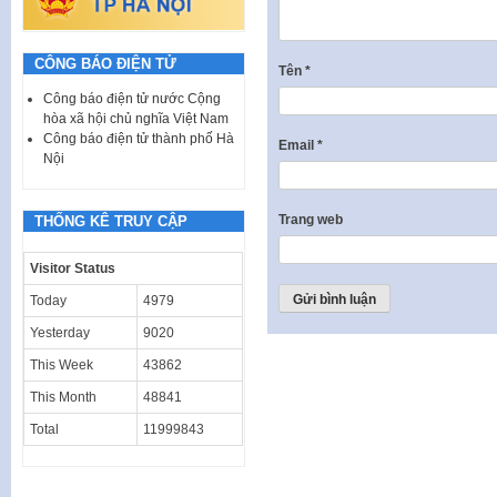
CÔNG BÁO ĐIỆN TỬ
Tên
*
Công báo điện tử nước Cộng
hòa xã hội chủ nghĩa Việt Nam
Công báo điện tử thành phố Hà
Email
*
Nội
Trang web
THỐNG KÊ TRUY CẬP
Visitor Status
Today
4979
Yesterday
9020
This Week
43862
This Month
48841
Total
11999843