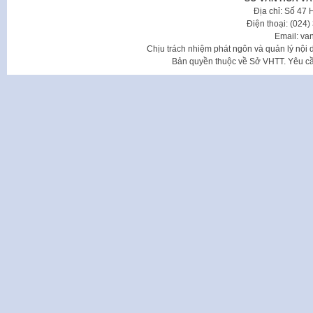
Địa chỉ: Số 47
Điện thoại: (024
Email: va
Chịu trách nhiệm phát ngôn và quản lý nộ
Bản quyền thuộc về Sở VHTT. Yêu cầu 