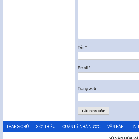
Tên
*
Email
*
Trang web
TRANG CHỦ
GIỚI THIỆU
QUẢN LÝ NHÀ NƯỚC
VĂN BẢN
TIN 
SỞ VĂN HÓA VÀ