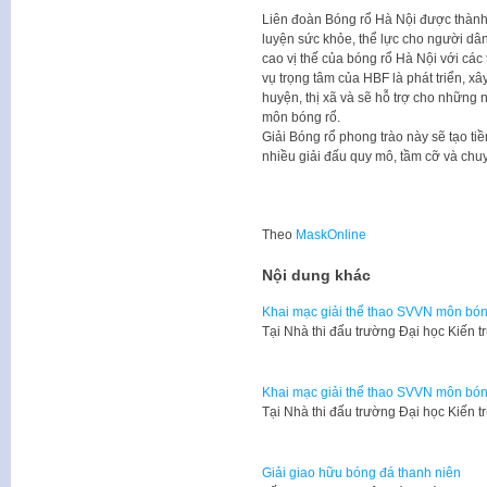
Liên đoàn Bóng rổ Hà Nội được thành
luyện sức khỏe, thể lực cho người dâ
cao vị thế của bóng rổ Hà Nội với các
vụ trọng tâm của HBF là phát triển, x
huyện, thị xã và sẽ hỗ trợ cho những 
môn bóng rổ.
Giải Bóng rổ phong trào này sẽ tạo t
nhiều giải đấu quy mô, tầm cỡ và chu
Theo
MaskOnline
Nội dung khác
Khai mạc giải thể thao SVVN môn bón
​Tại Nhà thi đấu trường Đại học Kiến 
Khai mạc giải thể thao SVVN môn bón
​Tại Nhà thi đấu trường Đại học Kiến 
Giải giao hữu bóng đá thanh niên