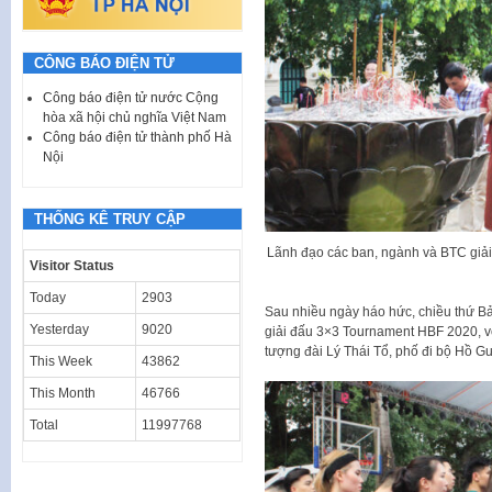
CÔNG BÁO ĐIỆN TỬ
Công báo điện tử nước Cộng
hòa xã hội chủ nghĩa Việt Nam
Công báo điện tử thành phố Hà
Nội
THỐNG KÊ TRUY CẬP
Lãnh đạo các ban, ngành và BTC giải
Visitor Status
Today
2903
Sau nhiều ngày háo hức, chiều thứ B
Yesterday
9020
giải đấu 3×3 Tournament HBF 2020, vớ
tượng đài Lý Thái Tổ, phố đi bộ Hồ G
This Week
43862
This Month
46766
Total
11997768