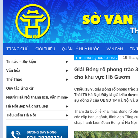
Skip
to
content
TRANG CHỦ
GIỚI THIỆU
QUẢN LÝ NHÀ NƯỚC
VĂN BẢN
TIN 
19 Tháng
THỂ THAO QUẦN CHÚNG
Tin tức – Sự kiện
Giải Bóng rổ phong trào 3
Văn hóa
cho khu vực Hồ Gươm
Thể Thao
Quy tắc ứng xử
Chiều 18/7, giải Bóng rổ phong trào
Thái Tổ Hà Nội. Đây là giải đấu đượ
Người Hà Nội thanh lịch, văn minh
sự đồng ý của UBND TP Hà Nội và S
Hà Nội đẹp và chưa đẹp
Tham dự buổi lễ khai mạc Bóng rổ pho
Tiêu điểm Hà Nội
các cấp ban, ngành, lãnh đạo Tổng c
chấp hành Liên đoàn Bóng rổ Hà Nội 