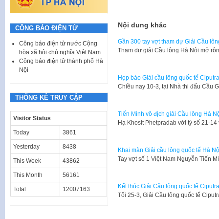
Nội dung khác
CÔNG BÁO ĐIỆN TỬ
Gần 300 tay vợt tham dự Giải Cầu lô
Công báo điện tử nước Cộng
Tham dự giải Cầu lông Hà Nội mở rộ
hòa xã hội chủ nghĩa Việt Nam
Công báo điện tử thành phố Hà
Nội
Họp báo Giải cầu lông quốc tế Ciputr
Chiều nay 10-3, tại Nhà thi đấu Cầu G
THỐNG KÊ TRUY CẬP
Tiến Minh vô địch giải Cầu lông Hà N
Visitor Status
Hạ Khosit Phetpradab với tỷ số 21-1
Today
3861
Yesterday
8438
Khai màn Giải cầu lông quốc tế Hà N
Tay vợt số 1 Việt Nam Nguyễn Tiến Mi
This Week
43862
This Month
56161
Kết thúc Giải Cầu lông quốc tế Ciput
Total
12007163
Tối 25-3, Giải Cầu lông quốc tế Ciput