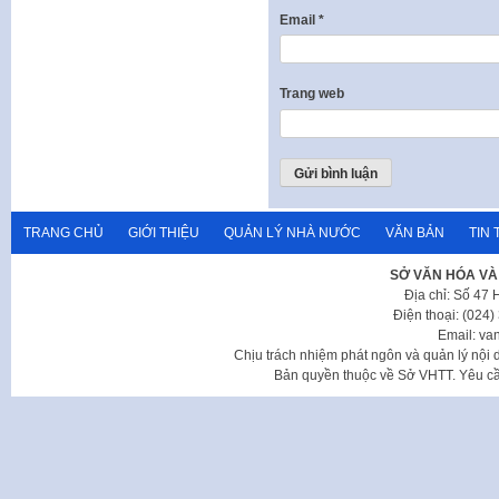
Email
*
Trang web
TRANG CHỦ
GIỚI THIỆU
QUẢN LÝ NHÀ NƯỚC
VĂN BẢN
TIN 
SỞ VĂN HÓA VÀ
Địa chỉ: Số 47
Điện thoại: (024
Email: va
Chịu trách nhiệm phát ngôn và quản lý nộ
Bản quyền thuộc về Sở VHTT. Yêu cầu 