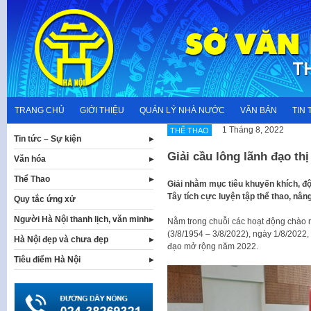
Skip
to
content
TRANG CHỦ
GIỚI THIỆU
QUẢN LÝ NHÀ NƯỚC
VĂN BẢN
TIN 
1 Tháng 8, 2022
THỂ THAO
Tin tức – Sự kiện
Giải cầu lông lãnh đạo t
Văn hóa
Thể Thao
Giải nhằm mục tiêu khuyến khích, đ
Tây tích cực luyện tập thể thao, n
Quy tắc ứng xử
Người Hà Nội thanh lịch, văn minh
Nằm trong chuỗi các hoạt động chào 
(3/8/1954 – 3/8/2022), ngày 1/8/2022, 
Hà Nội đẹp và chưa đẹp
đạo mở rộng năm 2022.
Tiêu điểm Hà Nội