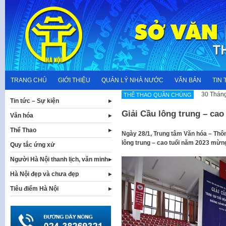
Skip
to
content
TRANG CHỦ
GIỚI THIỆU
QUẢN LÝ NHÀ NƯỚC
VĂN BẢN
TIN 
30 Tháng
THỂ THAO QUẦN CHÚNG
Tin tức – Sự kiện
Giải Cầu lông trung – ca
Văn hóa
Thể Thao
Ngày 28/1, Trung tâm Văn hóa – Thôn
lông trung – cao tuổi năm 2023 mừ
Quy tắc ứng xử
Người Hà Nội thanh lịch, văn minh
Hà Nội đẹp và chưa đẹp
Tiêu điểm Hà Nội