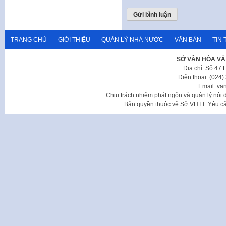
TRANG CHỦ
GIỚI THIỆU
QUẢN LÝ NHÀ NƯỚC
VĂN BẢN
TIN 
SỞ VĂN HÓA VÀ
Địa chỉ: Số 47
Điện thoại: (024
Email: va
Chịu trách nhiệm phát ngôn và quản lý nộ
Bản quyền thuộc về Sở VHTT. Yêu cầu 