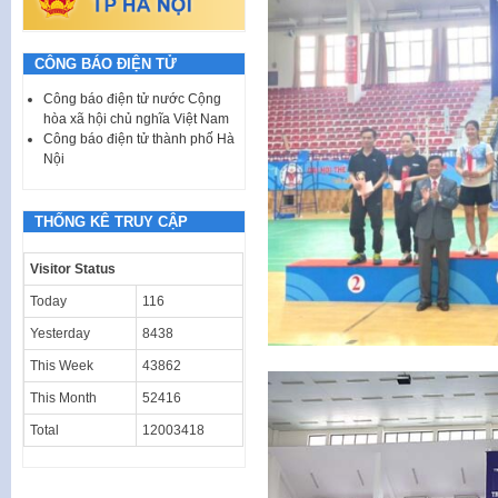
CÔNG BÁO ĐIỆN TỬ
Công báo điện tử nước Cộng
hòa xã hội chủ nghĩa Việt Nam
Công báo điện tử thành phố Hà
Nội
THỐNG KÊ TRUY CẬP
Visitor Status
Today
116
Yesterday
8438
This Week
43862
This Month
52416
Total
12003418