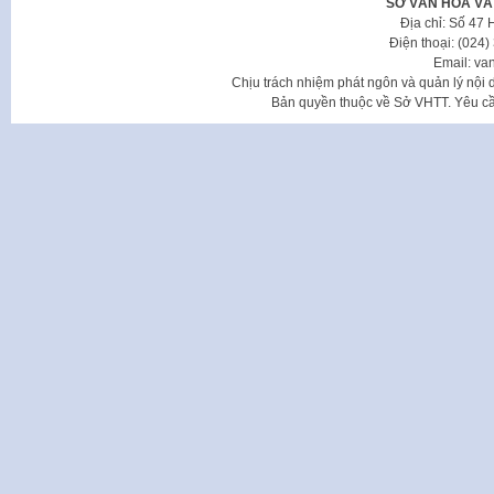
SỞ VĂN HÓA VÀ
Địa chỉ: Số 47
Điện thoại: (024
Email: va
Chịu trách nhiệm phát ngôn và quản lý nộ
Bản quyền thuộc về Sở VHTT. Yêu cầu 