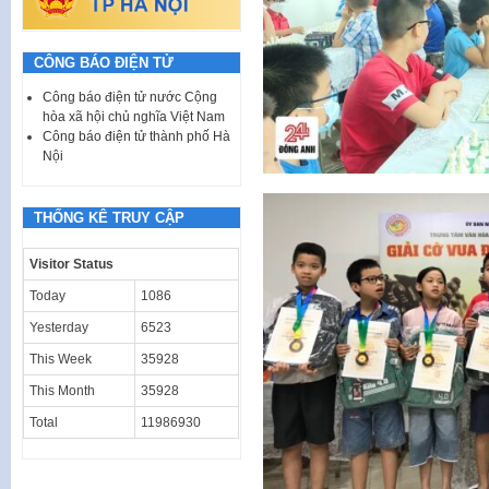
CÔNG BÁO ĐIỆN TỬ
Công báo điện tử nước Cộng
hòa xã hội chủ nghĩa Việt Nam
Công báo điện tử thành phố Hà
Nội
THỐNG KÊ TRUY CẬP
Visitor Status
Today
1086
Yesterday
6523
This Week
35928
This Month
35928
Total
11986930