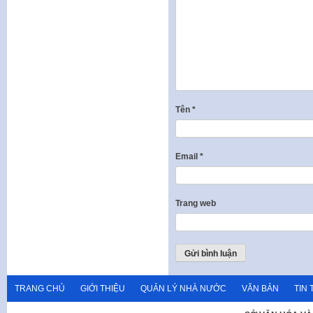
Tên
*
Email
*
Trang web
TRANG CHỦ
GIỚI THIỆU
QUẢN LÝ NHÀ NƯỚC
VĂN BẢN
TIN 