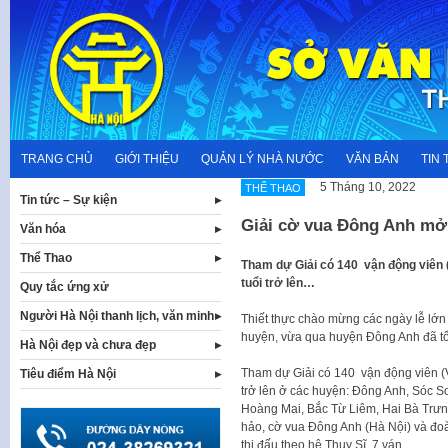
Skip
to
content
TRANG CHỦ
GIỚI THIỆU
QUẢN LÝ NHÀ NƯỚC
VĂN BẢN
TIN 
5 Tháng 10, 2022
THỂ THAO
Tin tức – Sự kiện
Giải cờ vua Đông Anh mở
Văn hóa
Thể Thao
Tham dự Giải có 140 vận động viên (V
tuổi trở lên…
Quy tắc ứng xử
Người Hà Nội thanh lịch, văn minh
Thiết thực chào mừng các ngày lễ lớn
huyện, vừa qua huyện Đông Anh đã t
Hà Nội đẹp và chưa đẹp
Tham dự Giải có 140 vận động viên (VĐ
Tiêu điểm Hà Nội
trở lên ở các huyện: Đông Anh, Sóc S
Hoàng Mai, Bắc Từ Liêm, Hai Bà Trưn
hảo, cờ vua Đông Anh (Hà Nội) và đo
thi đấu theo hệ Thụy Sĩ, 7 ván.