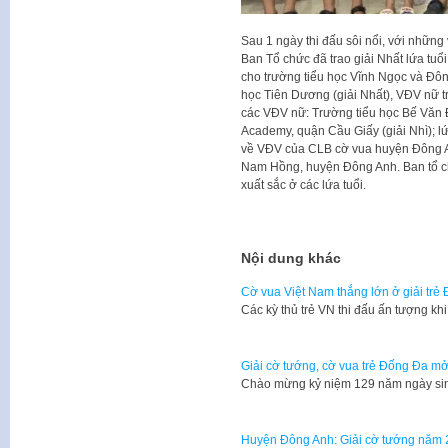
Sau 1 ngày thi đấu sôi nổi, với những 
Ban Tổ chức đã trao giải Nhất lứa tuổ
cho trường tiểu học Vĩnh Ngọc và Đôn
học Tiên Dương (giải Nhất), VĐV nữ tr
các VĐV nữ: Trường tiểu học Bế Văn 
Academy, quận Cầu Giấy (giải Nhì); l
về VĐV của CLB cờ vua huyện Đông An
Nam Hồng, huyện Đông Anh. Ban tổ ch
xuất sắc ở các lứa tuổi.
Nội dung khác
Cờ vua Việt Nam thắng lớn ở giải trẻ
Các kỳ thủ trẻ VN thi đấu ấn tượng 
Giải cờ tướng, cờ vua trẻ Đống Đa m
Chào mừng kỷ niệm 129 năm ngày sin
Huyện Đông Anh: Giải cờ tướng năm