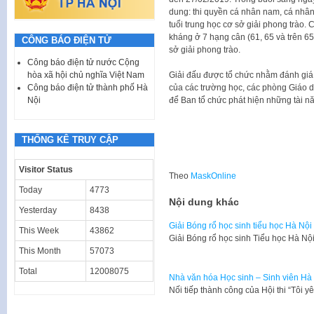
dung: thi quyền cá nhân nam, cá nhân
tuổi trung học cơ sở giải phong trào.
kháng ở 7 hạng cân (61, 65 và trên 65 
CÔNG BÁO ĐIỆN TỬ
sở giải phong trào.
Công báo điện tử nước Cộng
hòa xã hội chủ nghĩa Việt Nam
Giải đấu được tổ chức nhằm đánh giá 
Công báo điện tử thành phố Hà
của các trường học, các phòng Giáo dụ
Nội
để Ban tổ chức phát hiện những tài nă
THỐNG KÊ TRUY CẬP
Visitor Status
Theo
MaskOnline
Today
4773
Nội dung khác
Yesterday
8438
Giải Bóng rổ học sinh tiểu học Hà Nội
This Week
43862
Giải Bóng rổ học sinh Tiểu học Hà
This Month
57073
Total
12008075
Nhà văn hóa Học sinh – Sinh viên Hà 
​Nối tiếp thành công của Hội thi “Tôi