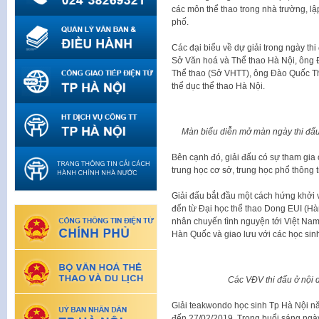
các môn thể thao trong nhà trường, l
phố.
Các đại biểu về dự giải trong ngày th
Sở Văn hoá và Thể thao Hà Nội, ông
Thể thao (Sở VHTT), ông Đào Quốc Th
thể dục thể thao Hà Nội.
Màn biểu diễn mở màn ngày thi đấu
Bên cạnh đó, giải đấu có sự tham gia 
trung học cơ sở, trung học phổ thông 
Giải đấu bắt đầu một cách hứng khởi 
đến từ Đại học thể thao Dong EUI (H
nhân chuyến tình nguyện tới Việt Na
Hàn Quốc và giao lưu với các học sinh
Các VĐV thi đấu ở nội 
Giải teakwondo học sinh Tp Hà Nội nă
đến 27/02/2019. Trong buổi sáng ngày 