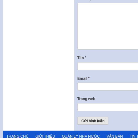
Tên
*
Email
*
Trang web
TRANG CHỦ
GIỚI THIỆU
QUẢN LÝ NHÀ NƯỚC
VĂN BẢN
TIN 