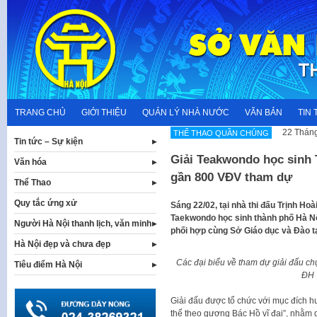
Skip
to
content
TRANG CHỦ
GIỚI THIỆU
QUẢN LÝ NHÀ NƯỚC
VĂN BẢN
TIN 
22 Tháng
THỂ THAO QUẦN CHÚNG
Tin tức – Sự kiện
Giải Teakwondo học sinh 
Văn hóa
gần 800 VĐV tham dự
Thể Thao
Quy tắc ứng xử
Sáng 22/02, tại nhà thi đấu Trịnh Hoà
Taekwondo học sinh thành phố Hà N
Người Hà Nội thanh lịch, văn minh
phối hợp cùng Sở Giáo dục và Đào t
Hà Nội đẹp và chưa đẹp
Các đại biểu về tham dự giải đấu chụ
Tiêu điểm Hà Nội
ĐH 
Giải đấu được tổ chức với mục đích 
thể theo gương Bác Hồ vĩ đại”, nhằm d